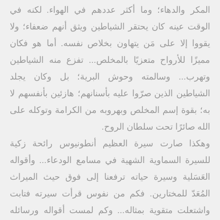
المكر والدهاء؛ وما أكثر عددهم في الهواء. لكنه في
الوقت عينه كان يحتقر الشياطين ويثق أنهم ضعفاء؛ ولا
يقووا إلا على مَن يتهاون بخلاص نفسه. أما هو فكان
مميزًا للأرواح متعزيًا بالمخلص... تفزع منه الشياطين
وتهرب... وسالمته وحوش البرية؛ بل وكان يجلد
الشياطين الذين صرّوا عليه بأسنانهم؛ هازئين بأنفسهم لا
به؛ بقوة إسم المخلص وبهروبه من الكرامة وتوكله على
الله صائرًا تحت سلطان الروح.
وهكذا صارت سيرة العظيم أنطونيوس رائحة زكية
للسيرة السماوية الشهية في مسامع الودعاء... وأقواله
العَسَلية وسيرة حياته ترفعنا إلى فوق حيث الميراث
المُعَدّ للمختارين. فكم من نفوس قرأت سيرته فتابت
واشتعلت متقوية بمثاله... وكم لمست أقواله ورسائله