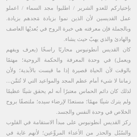
بإختياركم للعدو الشرير / اطلبوا مجد السماء / اعملو
عمل القديسين لأن الذين نموا بزيادة مَجدهم بزيادة.
وبالجملة فإن معرفته هي خبرة الروح في بُعديْها العاصف
والهادئ والذي يهبّ حيث يشاء.
كان القديس أنطونيوس محاربًا راسخًا (يعرف ويفهم
ويعمل) في وحدة المعرفة والحكمة الروحية؛ مهتمًا
بالوقت لأن الحياة قصيرة إذا ما قيست بالأبدية؛ ولأن
زماننا لا شيء أمام عظم المجد والمواعيد التي لا تُثمَّن...
لذلك كان دائم الحماس معتبرًا أنه لم يحقق شيئًا عظيمًا
ولم يترك شيئًا مهمًا؛ مستعدًا لإرضاء سيده؛ ملتصقًا بروح
الخلاص في وحدة النفس والجسد.
ركز القديس أنطونيوس على مبدأ الاستقامة في القلوب
والسُبُل والحذر من الأعداء المروِّعين؛ لأنهم غاية في