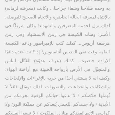
به وحده صلاحنا وشفاء جراحنا... وكانت (معرفته لزمانه)
بالإنتباه لمعرفة الحالة الحاضرة والاتجاه الصحيح للبوصلة.
لذلك نزل لخدمة المعترفين والشهداء؛ وكان شريكًا في
الأسر؛ وساند الكنيسة في زمن الاستشهاد وفي زمن
هرطقة أريوس... كذلك كتب للإمبراطور ودعم الكنيسة
العامة وقت نفي القديس أثناسيوس؛ إذ كانت عنده دائمًا
الإرادة حاضرة... كذلك (عرف عدوّه) القتّال للناس
والمتجوِّل في الأرض بأرواحه الخبيثة مع أراخنة الهواء؛
وكيف انه لا يستثني أحدًا من حربه بالإغراءات والإلحاحات
والشِكايات والخداعات والتصورات. لذلك توسّل قائلاً لا
تُهملوا خلاصكم / لا تدعوا حياتكم الوقتية تحرمكم من
الأبدية / ولا جسدكم اللحمي يُبعدكم عن مملكة النور/ ولا
كراسي الأثيم تُفقدكم منازل الملكوت / لا تبيعوا أنفسكم