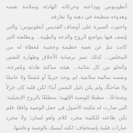
أنطونيوس ووداعته وحركاته الهادئة وسلامة نفسه
وهدوءه منطبعة في ذهنه ولا تفارقه.
واحتوت السيرة على أوصاف القديس أنطونيوس؛ والتي
وُصف فيها بتواضع الروح والدِعة والطِيبة... وبطلعته التي
كانت تنمّ عن نعمة عظيمة وعجيبة مُعطاة له من
المخلص... كذلك تميز برصانة الأخلاق وطهارة النفس
والخلو من كل شائبة... هيئته ساكنة هادئة ومُفرحة،
ونفسه سالمة سلامية. لم يوجد حزينًا أو مُشتتًا ولا عابسًا
ولا ضاحكًا، ولم يكن ذليل النفس أبدًا؛ لكن قلبه كان جَزِلاً
وشجاعًا... مطيعًا للوصية الإلهية؛ منطلقًا بالروح الإنجيلية؛
التي صارت له مَكينة الأصول في جعل الوصية واقعًا. فلم
تكن طاعته للكلمة مجرد كلام ولغو لسان؛ ولا مجرد
عبارات فمّية بإستخفاف؛ لكنه أمسك بالوصية وعاشها.