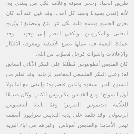
طريق الجهاد وحجر معونة وعلامة لكل مَن يقتدي به؛
لأنه إقتدى بسيدنا وسيد كل أحد... وقد قيل عنه أنه كان
يعزي الجميع ويتسع قلبه لكل مَن يئنّ ويتضايق؛ ويُريح
التعابى والمكروبين؛ ويكفي النظر إلى وجهه... وقد
عملتْ النعمة فيه عملها بصنع الأشفية ومعرفة الأفكار
والإعلانات والنبوات كرجل مُطوَّب من الله.
كان القديس أنطونيوس مُطّلعًا على الفكر الآبائي السابق
له؛ وعلى الفكر الفلسفي المعاصر لزمانه؛ وقد تعلم من
الشيوخ الذين سبقوه والذين عاصروه؛ وإلتقىَ مع أنبا بولا
أول السواح؛ ومع القديس مكاريوس الكبير. وكان صديقًا
للعلّامة ديديموس الضرير؛ وَفيًا بالبابا أثناسيوس
الرسولي. وقد تتلمذ على يديه القديس سرابيون أسقف
تيمي الأمديد؛ والقديس أموناس؛ وغيرهم من آباء البرية