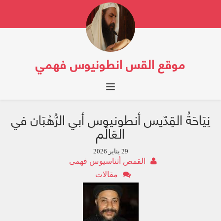
موقع القس انطونيوس فهمي
Toggle navigation
نِيَاحَةُ القِدّيس أنطونيوس أبي الرُّهْبَان في
العَالَم
29 يناير 2026
القمص أثناسيوس فهمى
مقالات