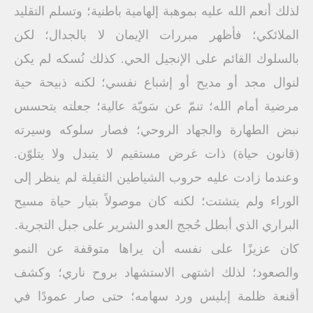
لذلك أنعم الله عليه بموهبة إلهامية باطنية؛ وتسلم التقليد
الملائكي؛ فأظهر مبررات الإيمان لا بالجدال؛ لكن
بالسلوك القائم على الإنجيل الحي. كذلك نُسكه لم يكن
لنوال مجد أو مديح أو إشباع نفسي؛ لكنه ذبيحة حية
مرضية أمام الله؛ تنمّ عن سَويّة عالية؛ جعلته يتحسس
نبض الطهارة والجهاد الروحي؛ فصار سلوكه وسيرته
(قانون حياة) ذات غرض مستقيم لا يتبدل ولا يتلوّن.
وعندما زادت عليه حروب الشياطين الثقيلة لم ينظر إلى
الوراء ولم يتشتت؛ لكنه كان موصولاً بتيار حياة مسيح
البراري الذي أبطل حُجج العدو الشرير على جبل التجرية.
كان عزيزًا على نفسه أن يراها متوقفة عن النمو
والصعود؛ لذلك اشتهى الاستشهاد بروح ناري؛ وكشف
أقنعة ظلمة إبليس ورد سهامه؛ حتى صار عمودًا في