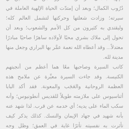
دُرُوب الكمال؛ وبعد أن إمتدّت الحياة الإلهية العاملة في
سيرته؛ وزادت شعلتها وحركتها لتشمل العالم كله؛
وليقتدي به كثيرون من كل الأمم والشعوب؛ وبعد أن
تحول إلى ملاك بشري محبًا لأولاده ساهرًا صاحيًا مبادرًا
معتدلاً... وقد أعطاه الله نعمة عمَّر بها البراري وجعل منها
مدينة لله.
كاتب السيرة وصاحبها معًا هما أعظم من أنجبتهم
الكنيسة. وقد جاءت السيرة معبِّرة عن ملامح هذه
العظمة الروحانية والعَجَب والمعونة. فقد أكد البابا
أثناسيوس على ملازمته طويلاً للقديس أنطونيوس؛ وأنه
سكب الماء على يديه؛ أي خدمه عن قرب. لذا شهد عنه
بأنه شهيد في جهاد الإيمان والنسك. كذلك يذكر كيف
تأثرت به نفسيته تأثرًا غاية في العمق؛ وظل وجه