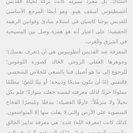
النسّاك. بل مجرد سيرته كانت بركة لحياة القديس
أغسطينوس أسقف هيبو. وهو أيضًا المرجع الأساسي
للقديس يوحنا كاسيان في استلام مبادئ وقوانين الرهبنة
الحقيقية؛ على اعتبار أنه هو همزة وصل بين المسيحية
في الشرق والغرب.
المعرفة عند القديس أنطونيوس هي أن (تعرف نفسك)؛
وجوهرها العقلي الروحي الخالد كصورة اللوغوس؛
للرجوع إلى ما هو أصيل فينا بالسعي للخلاص الشخصي.
فالنفس إمّا أن تكون مذبحًا وذبيحة؛ أو بيتًا للصّ؛ مظلمًا
مملوءًا حربًا. لذلك معرفته لنفسه جعلته متوازنًا؛ فلم يكن
نحيلاً ولا مترهِّلاً؛ عارفًا الفضيلة؛ مدققًا ومُبصرًا الفخاخ
المنصوبة على الأرض والتي لا يفلت منها إلا المتواضعون.
كذلك كانت (معرفة الله) عنده؛ هي معرفة تدابير الخالق
وناموسه المغروس فينا؛ ومُلكه السماوي الراسخ والذي