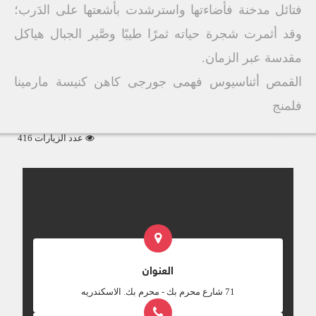
فتائل مدخنة فأضاءتها واسترشدت بأشعتها على الدَرب؛
وقد أثمرت شجرة حياته ثمرًا طيبًا وصَّير الجبال هياكل
مقدسة عبر الزمان.
القمص أثناسيوس فهمى جورجى كاهن كنيسة مارمينا
فلمنج
عدد الزيارات 416
العنوان
‎71 شارع محرم بك - محرم بك. الاسكندريه