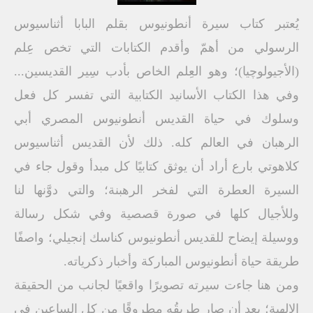
يُعتبر كتاب سيرة أنطونيوس بقلم البابا أثناسيوس
الرسولي من أهمّ وأقدم الكتابات التي تخص عِلم
(الأجيولوچيا)؛ وهو العِلم الخاص بأدب سِير القديسين...
وفي هذا الكتاب الأسانيد الكتابية التي تفسر كل فعل
وسلوك في حياة القديس أنطونيوس المصري أبي
الرهبان في العالم كله. ذلك لأن القديس أثناسيوس
كلاهوتي بارع أراد أن يوثق كتابيًا كل مبدأ وقول جاء في
السيرة العطرة التي لفخر الرهبنة؛ والتي دوَّنها لنا
وللأجيال كلها في صورة قصصية وفي شكل رسالة
ووسيلة إيضاح للقديس أنطونيوس كناسك إنجيلي؛ واصفًا
طريقة حياة أنطونيوس المباركة وأخبار ذكرياته.
ومن هنا جاءت سيرته تصويرًا واقعيًا لجانب من الحقيقة
الإلهية؛ بعد أن صار طريقُه مطروقًا من كل الساعين في