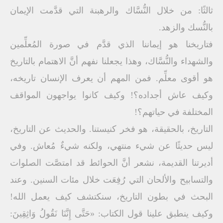
ثالثًا: من خلال النُّسَّاك والرهبنة التي قدَّمت الإيمان
بالنُّسك والزهد.
فتاريخنا هو إيماننا الذي قدَّم في صورة المُعلِّمين
والشهداء والنُّسَّاك، وهذا يجعلنا نفهم أنَّ الاهتمام بالتاريخ
هو أقوى معلِّم. فمن المهم أن يعرف الإنسان تاريخه،
وكيف عاش أجداده؟! وكيف كانوا يواجهون المواقف
المختلفة في حياتهم؟!
التاريخ، بالحقيقة، هو فخر كنيستنا. والحديث عن التاريخ،
ليس حديثًا عن شيء منتهي، ولكنه شيءٌ مُعاش. وفي
أديرتنا القديمة، نشعر أنَّ الحوائط قد امتصَّت الصلوات
والتسابيح والألحان التي رُفِعَت خلال مئات السنين. وعند
البحث في بطون التاريخ، سنكتشف كيف يعمل الله!
وكيف ينطبق علينا قول الكتاب: «حَتَّى إِنَّنَا نَقُولُ وَاثِقِينَ: