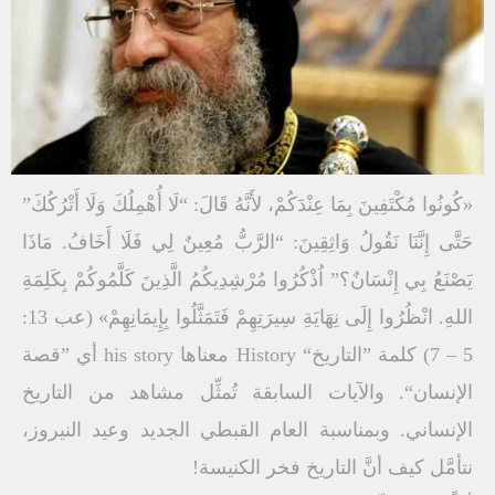
«كُونُوا مُكْتَفِينَ بِمَا عِنْدَكُمْ، لأَنَّهُ قَالَ: “لَا أُهْمِلُكَ وَلَا أَتْرُكُكَ”
حَتَّى إِنَّنَا نَقُولُ وَاثِقِينَ: “الرَّبُّ مُعِينٌ لِي فَلَا أَخَافُ. مَاذَا
يَصْنَعُ بِي إِنْسَانٌ؟” اُذْكُرُوا مُرْشِدِيكُمُ الَّذِينَ كَلَّمُوكُمْ بِكَلِمَةِ
اللهِ. انْظُرُوا إِلَى نِهَايَةِ سِيرَتِهِمْ فَتَمَثَّلُوا بِإِيمَانِهِمْ» (عب 13:
5 – 7) كلمة ”التاريخ“ History معناها his story أي ”قصة
الإنسان“. والآيات السابقة تُمثِّل مشاهد من التاريخ
الإنساني. وبمناسبة العام القبطي الجديد وعيد النيروز،
نتأمَّل كيف أنَّ التاريخ فخر الكنيسة!