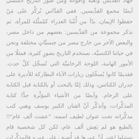
جهاد القدِّيس وتعبه وأقواله ومن صور التاريخ الكنسي
أيضًا مجمع القدِّيسين. ففي القدَّاس نُركِّز على مَنْ
حفظوا الإيمان، بدًأ من أُمِّنا العذراء كمُمثِّلة للمرأة، ثم
نذكر مجموعة من القدِّيسين: بعضهم من داخل مصر،
والبعض الآخر من خارج مصر من جنسيَّاتٍ مختلفة ونحن
في حياتنا الكنسيَّة، نستخدم التاريخ بصورٍ كثيرة، فمثلًا من
الأمور الهامة، اللوحة الرخاميَّة التي تُسجِّل كلَّ حدث.
فقديمًا كانوا يُسجِّلون زيارات الآباء البطاركة للأديرة على
جدران الكنائس، وذلك إمَّا بالنحت أو بالكتابة قبل الكتابة
على الرخام. وأيضًا من الأشياء المؤثِّرة جدًّا كتابة
المذكِّرات، وأتذكَّر أنَّ الفنان الكبير يوسف وهبي كتب
مذكِّراته تحت عنوان لطيف اسمه: ”عشت ألف عام“!!
بالطبع هو لم يَعِش ألف عام، لكن كل شخصية قام
بتمثيلها اعتبر أنَّ عمرها قد أُضيف على عمره فالمذكِّرات