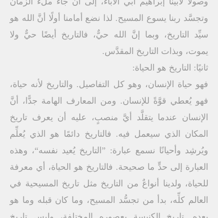
وصولًا لأبينا إبراهيم أبي الآباء، إلى أن جاء ملء الزمان
وتجسَّد ربنا يسوع المسيح. لذا نضع أمامنا أولًا أنَّ الله هو
سيِّد التاريخ، وبما إنَّ الله حيٌّ، فالتاريخ أيضًا حيٌّ ولا
يموت، وبذات التاريخ المقدَّس.
ثانيًا: التاريخ هو الحياة:
فهو حياة الإنسان، وهو كل التفاصيل. والتاريخ لأنه حياة،
فهو يُعطي قوَّةً للإنسان. ومن المعارف الهامة جدًّا، أنَّ
الإنسان عندما يتقلَّد أيَّ منصبٍ، عليه أن يعرف تاريخ
المكان الذي سيعمل فيه. فالتاريخ دائمًا هو الذي يُعلِّم
ويُرشِد وأحيانًا نسمع عبارة: ”التاريخ يُعيد نفسه“، وهذه
العبارة إلى حدٍّ ما صحيحة. فالتاريخ هو الحياة، أي معرفة
للحياة، ولدينا أنواعٌ من التاريخ مثل تاريخ المسيحية في
العالم كلِّه، بدأ من تجسُّد المسيح، وما كان قبله وما هو
بعده. تاريخ الكنيسة بعصوره المختلفة، وليس تاريخ