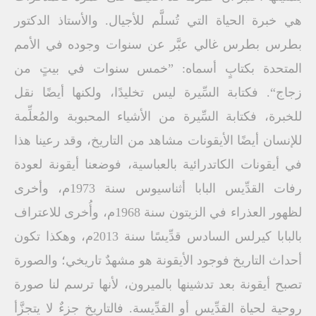
هي خبرة الحياة التي تُسلَّم للأجيال. والأستاذ الدكتور
بطرس بطرس غالي عبَّر عن سنوات وجوده في الأمم
المتحدة بكتابٍ أسماه: ”خمس سنوات في بيتٍ من
زجاج“. فكتابة السِّيرة ليس تخليدًا، ولكنها أيضًا نقل
للخبرة، فكتابة السِّيرة من الأشياء المحبوبة والمُعلِّمة
للإنسان أيضًا الأيقونات مشاهد من التاريخ، وقد رعينا هذا
في أيقونات الكاتدرائية بالعباسية، فوضعنا أيقونة لعودة
رفات القدِّيس البابا أثناسيوس سنة 1973م، وأخرى
لظهور العذراء في الزيتون سنة 1968م، وأُخرى للاعتراف
بالبابا كيرلس السادس قدِّيسًا سنة 2013م، وهكذا تكون
أحداث التاريخ فوجود الأيقونة هو مشهدٌ تاريخي؛ والصورة
تصبح أيقونة بعد تدشينها بالميرون، لأنها ترسم لنا صورة
روحية لحياة القدِّيس أو القدِّيسة. فالتاريخ جزءٌ لا يتجزَّأ