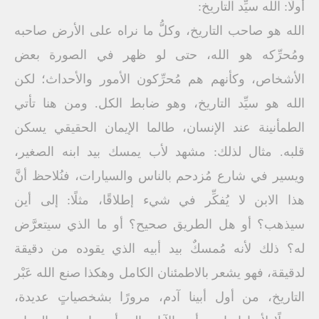
أولًا: الله سيِّد التاريخ:
الله هو صاحب التاريخ، وكلُّ ما نراه على الأرض صاحبه
ومُحرِّكه هو الله، حتى لو ظهر في الصورة بعض
الأشخاص، وكأنهم هم مُحرِّكون الأمور والأحداث؛ لكن
الله هو سيِّد التاريخ، وهو ضابط الكل. ومن هنا تأتي
الطمأنينة عند الإنسان، طالما الإيمان الحقيقي يسكن
قلبه. مثال لذلك: مشهد لأب يمسك بيد ابنه الصغير،
ويسير في شارع مُزدحم بالناس والسيارات، فنُلاحظ أنَّ
هذا الابن لا يُفكِّر في شيء إطلاقًا، مثلًا: إلى أين
سيذهب؟ أو هل الطريق صحيح؟ أو ما الذي سيتعرَّض
له؟ ذلك لأنه مُمسكٌ بيد أبيه الذي يقوده من دقيقة
لدقيقة، فهو يشعر بالاطمئنان الكامل وهكذا صنع الله عَبْر
التاريخ، من أول أبينا آدم، مرورًا بشخصياتٍ عديدة،