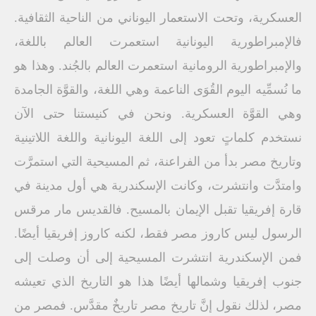
العسكرية، وتحت الاستعمار اليوناني من الناحية الثقافية.
فالإمبراطورية اليونانية استعمرت العالم باللغة،
والإمبراطورية الرومانية استعمرت العالم بالجُند. وهذا هو
ما نُسمِّيه اليوم القُوَى الناعمة وهي اللغة، والقوَّة الجامدة
وهي القوَّة العسكرية. ونحن في كنيستنا حتى الآن
نستخدم كلماتٍ تعود إلى اللغة اليونانية واللغة اللاتينية
وتاريخ مصر بدأ من الفراعنة، ثم المسيحية التي استمرَّت
وامتدَّت وانتشرت، وكانت الإسكندرية هي أول مدينة في
قارة إفريقيا تقبل الإيمان بالمسيح. فالقديس مار مرقس
الرسول ليس كاروز مصر فقط، لكنه كاروز إفريقيا أيضًا.
فمن الإسكندرية انتشرت المسيحية إلى أن وصلت إلى
جنوب إفريقيا وشمالها أيضًا هذا هو التاريخ الذي تعيشه
مصر، لذلك نقول إنَّ تاريخ مصر تاريخٌ مقدَّس. فمصر من