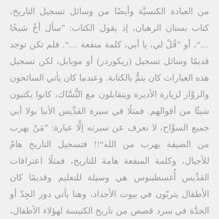
من العبادة الكنسيَّة وأيضًا من وسائل تسجيل التاريخ،
كتاب بستان الرهبان، إذ يقول الكتاب: ”سأل أخٌ شيخًا
…“، أو ”قُلْ لي، يا أبي، كلمة منفعة …“. فلم تكن توجد
قديمًا وسائل تسجيل (ريكوردر) أو موبايل، لكن تسجيل
هذه العبارات كان يتمُّ بالكتابة. وعندما كان يأتي السائحون
والزوَّار لزيارة الأديرة ويتقابلون مع النُّسَّاك، كانوا يكتبون
شيئًا من أقوالهم. فمثلًا في سيرة القدِّيس الأنبا بولا أبي
جميع السوَّاح، لا نعرف عن سيرته إلَّا عبارة: ”مَنْ يهرب
من الضيقة يهرب من الله“!! فتسجيل التاريخ هامٌ
للأجيال، وكلمة المنفعة هامة للتاريخ، فمثلًا اعترافات
القدِّيس أُغسطينوس هي وسيلة للتعليم وقديمًا كان
الأطفال يتربّون في بيوت الأجداد، وهنا يأتي دور الجِدّ أو
الجدَّة في سرد قصص من تاريخ الكنيسة لهؤلاء الأطفال،