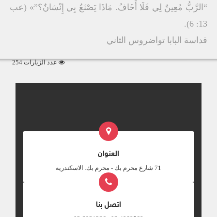
“الرَّبُّ مُعِينٌ لِي فَلَا أَخَافُ. مَاذَا يَصْنَعُ بِي إِنْسَانٌ؟”» (عب
13: 6).
قداسة البابا تواضروس الثاني
عدد الزيارات 254
العنوان
‎71 شارع محرم بك - محرم بك. الاسكندريه
اتصل بنا