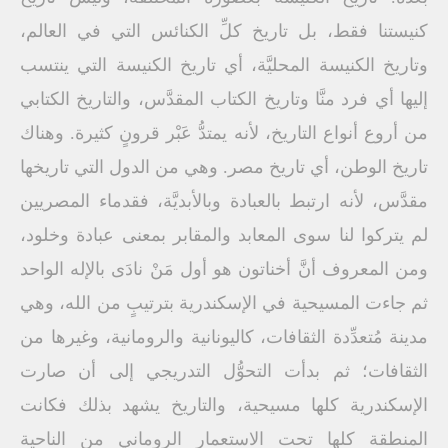
كنيستنا فقط، بل تاريخ كلِّ الكنائس التي في العالم،
وتاريخ الكنيسة المحليَّة، أي تاريخ الكنيسة التي ينتسب
إليها أي فرد منَّا وتاريخ الكتاب المقدَّس، والتاريخ الكتابي
من أروع أنواع التاريخ، لأنه يمتدُّ عَبْر قرونٍ كثيرة. وهناك
تاريخ الوطن، أي تاريخ مصر. وهي من الدول التي تاريخها
مقدَّس، لأنه ارتبط بالعبادة وبالأبديَّة، فقدماء المصريين
لم يتركوا لنا سوى المعابد والمقابر بمعنى عبادة وخلود،
ومن المعروف أنَّ أخناتون هو أول مَنْ نادَى بالإله الواحد
ثم جاءت المسيحية في الإسكندرية بترتيبٍ من الله، وهي
مدينة مُتعدِّدة الثقافات، كاليونانية والرومانية، وغيرها من
الثقافات؛ ثم بدأت التحوُّل التدريجي إلى أن صارت
الإسكندرية كلها مسيحية، والتاريخ يشهد بذلك فكانت
المنطقة كلها تحت الاستعمار الروماني من الناحية