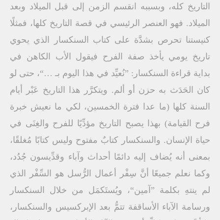
التاريخ كله، وبسببه انقسم الزمن إلى قبل الميلاد وبعد
الميلاد. فهو العنصر الرئيسي في قصة التاريخ كلها، فمثلًا
كنيستنا تحرص بشدَّة على كتاب السنكسار الذي يحوي
تاريخ يومي يأخذ صفة الفرح فيقول الأب الكاهن في
بداية قراءة السنكسار: ”نُعيِّد في هذا اليوم بـ …“، حتى لو
كان الحَدَث به حزن أو ألم. ويتكرَّر هذا التاريخ عَبْر أيام
السنة كلها (ما عدا فترة الخمسين، لكي ما نعيش خبرة
فرح القيامة) بهذا يصبح التاريخ مؤدِّيًا للفرح والغِنَى في
حياة الإنسان. والسنكسار كتابٌ مفتوح وليس كتابًا مُغلقًا،
بمعنى أنه يُضاف إليه دائمًا أحداث وآباء وقدِّيسون جُدُد،
وكما نعلم جميعًا أنَّ سِفْر أعمال الرُّسل هو السِّفْر الذي
لم ينتهِ بكلمة ”آمين“، ويُستَكمَل من خلال السنكسار
ورسامة الآباء الأساقفة تتمُّ بعد الإبركسيس والسنكسار،