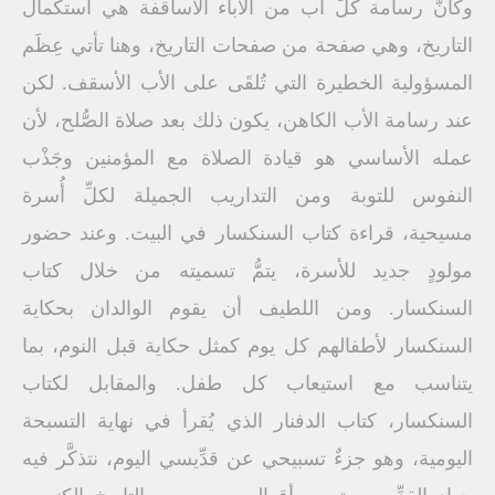
وكأنَّ رسامة كلِّ أب من الآباء الأساقفة هي استكمال
التاريخ، وهي صفحة من صفحات التاريخ، وهنا تأتي عِظَم
المسؤولية الخطيرة التي تُلقَى على الأب الأسقف. لكن
عند رسامة الأب الكاهن، يكون ذلك بعد صلاة الصُّلح، لأن
عمله الأساسي هو قيادة الصلاة مع المؤمنين وجَذْب
النفوس للتوبة ومن التداريب الجميلة لكلِّ أُسرة
مسيحية، قراءة كتاب السنكسار في البيت. وعند حضور
مولودٍ جديد للأسرة، يتمُّ تسميته من خلال كتاب
السنكسار. ومن اللطيف أن يقوم الوالدان بحكاية
السنكسار لأطفالهم كل يوم كمثل حكاية قبل النوم، بما
يتناسب مع استيعاب كل طفل. والمقابل لكتاب
السنكسار، كتاب الدفنار الذي يُقرأ في نهاية التسبحة
اليومية، وهو جزءٌ تسبيحي عن قدِّيسي اليوم، نتذكَّر فيه