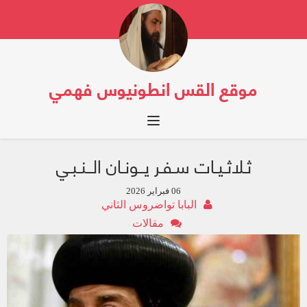
موقع القس انطونيوس فهمي
Toggle navigation
ثـلاثـيـات سـفـر يــونـان الــنـبـي
06 فبراير 2026
البابا تواضروس الثاني
مقالات