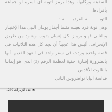
السفينة وركابها، وهذا يرمز لتوبة أى أسرة أو جماعة
بأفرادها.
التوبــــــــــة الفرديـــــــة :
وهى توبة فرد بعينـه مثلما أجتـاز يونـان النبى هذا الإختبـار
وبالتالى فهـو يرمـز لكل إنسان يتـوب ويعـود من طريق
الإنحراف. أليس هذا عجيباً أن نجد كل هذه الثلاثيات فى
قصة واحدة وردت فى سفر واحد فى العهد القديم. أنها
بالضرورة إشارة خفية لعظمة الرقم (3) الذى هو إيماننا
بالثالوث الأقدس.
قداسة البابا تواضروس الثانى
عدد الزيارات 1260