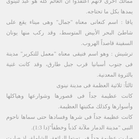
ممالك أخرى لأنهم اعتقدوا أن العالم كله هو عبد لنينوى
يمدها بكل ما تحتاجه.
يافا : اسم كنعانى معناه "جمال" وهى ميناء يقع على
شاطئ البحر الأبيض المتوسط، وقد ركب منها يونان
السفينة قاصداً الهروب.
ترشيش : وهو اسم فنيقى معناه "معمل للتكرير" مدينة
فى جنوب أسبانيا قرب جبل طارق، وقد كانت غنية
بالثروة المعدنية.
ثالثاً: ثلاثية العظمة فى مدينة نينوى
كانت عظيمة جداً فى قصورها وشوارعها وهياكلها
وأسوارها وكذلك مكتبتها العظيمة.
كانت عظيمة جداً فى شرها وفسادها حتى سماها ناحوم
النبى "مدينة الدمار ملآنة كذباً وخطفاً"(دا 1:3).
صارت عظيمة جداً فى توبتها الرائعة، الشاملة، إذ صارت