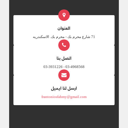
العنوان
‎71 شارع محرم بك - محرم بك. الاسكندريه
اتصل بنا
03-4968568 - 03-3931226
ارسل لنا ايميل
frantoniosfahmy@gmail.com