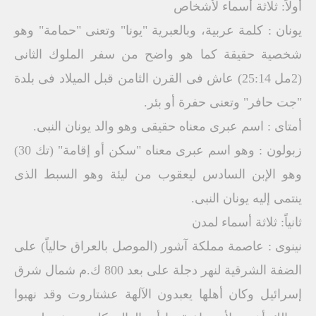
أولاً: ثلاثة أسماء لأشخاص
يونان : كلمة عربية، وبالعبرية "يونا" وتعنى "حمامة" وهو
شخصية حقيقة كما هو واضح من سفر الملوك الثانى
(2مل 25:14) عاش فى القرن الثامن قبل الميلاد فى بلدة
"جت حافر" وتعنى حفرة أو بئر.
أمتاى : اسم عبرى معناه حقيقى وهو والد يونان النبى.
زبولون : وهو اسم عبرى معناه "سكن أو إقامة" (تك 30)
وهو الإبن السادس ليعقوب من ليئة وهو السبط الذى
ينتمى إليه يونان النبى.
ثانياً: ثلاثة أسماء لمدن
نينوى : عاصمة مملكة آشور (الموصل بالعراق حالياً) على
الضفة الشرقية لنهر دجلة على بعد 800 ك.م شمال شرق
إسرائيل وكان أهلها يعبدون الآلهة عشتاروت وقد نهبوا