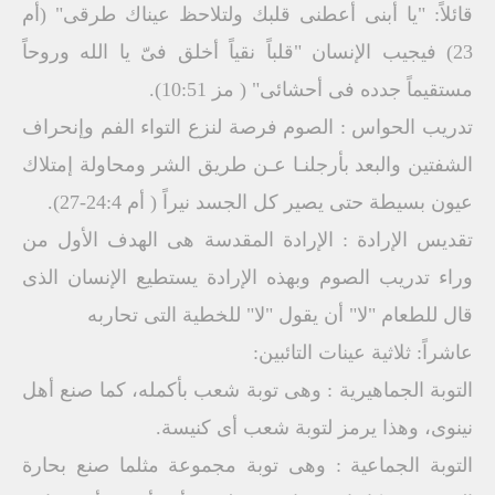
قائلاً: "يا أبنى أعطنى قلبك ولتلاحظ عيناك طرقى" (أم
23) فيجيب الإنسان "قلباً نقياً أخلق فىّ يا الله وروحاً
مستقيماً جدده فى أحشائى" ( مز 10:51).
تدريب الحواس : الصوم فرصة لنزع التواء الفم وإنحراف
الشفتين والبعد بأرجلنـا عـن طريق الشر ومحاولة إمتلاك
عيون بسيطة حتى يصير كل الجسد نيراً ( أم 24:4-27).
تقديس الإرادة : الإرادة المقدسة هى الهدف الأول من
وراء تدريب الصوم وبهذه الإرادة يستطيع الإنسان الذى
قال للطعام "لا" أن يقول "لا" للخطية التى تحاربه
عاشراً: ثلاثية عينات التائبين:
التوبة الجماهيرية : وهى توبة شعب بأكمله، كما صنع أهل
نينوى، وهذا يرمز لتوبة شعب أى كنيسة.
التوبة الجماعية : وهى توبة مجموعة مثلما صنع بحارة