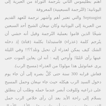
اهتم بطليموس الثاني بتًرجمة التوراة من العبرية إلى
اليونانية؛ (التًرجمة السبعينية) المعروفة
Septuagint والتي تعتبر أهم وأشهر ترجمة للعهد القديم
من العبرية إلى اليونانية وكان سِعان الشيخ أحد السبعين
شيخًا الذين قاموا بعملية التًرجمة وقيل أنه خشي أن
يتًرجم كلمة (عذراء) فاستبدلذا بكلمة (فتاة) إذ دخله
الشك كيف يمكن لعذراء أن تحبل وتلد؟؟!! وفي الليلة
عينها رأى حُلمًا؛ وأُوحي إليه : أنه لن يعاين الموت حتى
يرى عمانوئيل هذا مولودًا من العذراء (مسيح الرب).
فعاش قرابه 300 سنة حتى كَلَّ بصره إلى أن جاء يوم
دخول السيد الرب هيكله حيث جاء سِعان وحمل المسيح
على ذراعيه وللوقت أبصر عندما حمله وطلب أن ينطلق
بسلام إلى راحة الأبد بعد أن رأى خلاص الرب حمل