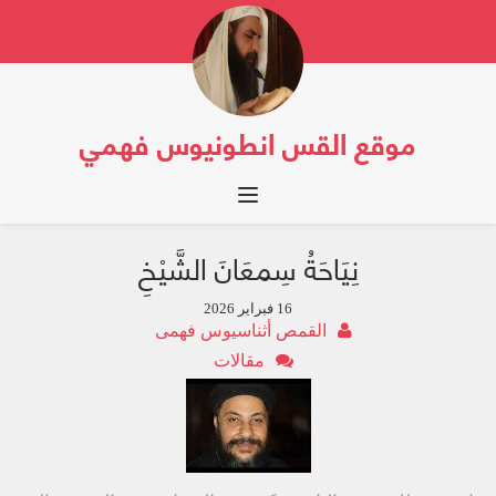
موقع القس انطونيوس فهمي
Toggle navigation
نِيَاحَةُ سِمعَانَ الشَّيْخِ
16 فبراير 2026
القمص أثناسيوس فهمى
مقالات