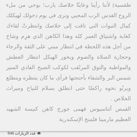
طقسية) لأننا رأينا وعاينّا خلاصك يارب؛ بوحي من ملء
الروح القدس الرب المحيي ونرى في يوم دخولك لهيكلك
كمال النبوات التي تاقت إلى خلاصك وانتظرتْ لقاءك
كغاية واشتياق العمر كله وهذا الكاهن الذي هرِم وشاخ
من أجل هذه اللحظة في انتظار مبني على الثقة والرجاء
وحجارة الصلاة والصوم وبخور الهيكل انتظار العطش
والمواظبة والتوق المرتًقب لكوكب الصبح الفادي المنير
شمس البر والشفاء بأجنحتها فرأى ما كان ينتظره ويتطلع
ويرنُو نحوه راكضًا حتى انطلق بسلام للنياح وميراث
الخلاص .
القمص أثناسيوس فهمى جورج كاهن كنيسة الشهيد
العظيم مارمينا فلمنج الإسكندرية
عدد الزيارات 946