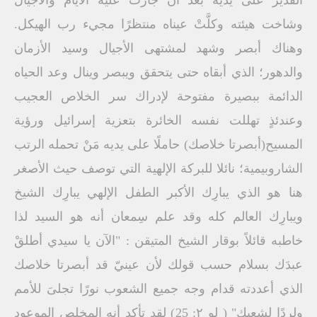
القدير على يديه بعد أن جازت عليه الأيام والأجيال
وشاخت هيئته وكلَّتْ عيناه منتظرًا مجيء رب الهيكل.
وهناك أبصر وشهد لمشتهى الأجيال وسيد الأزمان
والدهور؛ الذي أبقاه حتى يتحقق ويبصر وينال وعد الحياه
الدائمة ببصيرة مفتوحة لإدراك سر الخلاص العجيب
وعندئذٍ تهللت نفسه الخائرة بتعزية إسرائيل ورؤية
المسيح(أبصرتا خلاصك) حاملًا على يديه مَنْ تحمله الرتب
الشاروبيمية؛ نائلا للبركة الإلهية التي توصف حيث الأصغر
هنا هو الذي يبارِك الأكبر الطفل الإلهي يبارِك الشيخ
ويبارِك العالم كله وقد علم سِمعان أنه هو السيد لذا
خاطبه قائلاً بوقار الشيخ المتيقن : "الآن يا سيدي أطلقْ
عبدَك بسلام حسب قولك لأن عينيّ قد أبصرتا خلاصك
الذي أعددته قدام وجه جميع الشعوب نورًا تجلىَ للأمم
ولردًا لشعبك" ( لو ٢: 25) لقد تأكد أنه المخلص الموعود