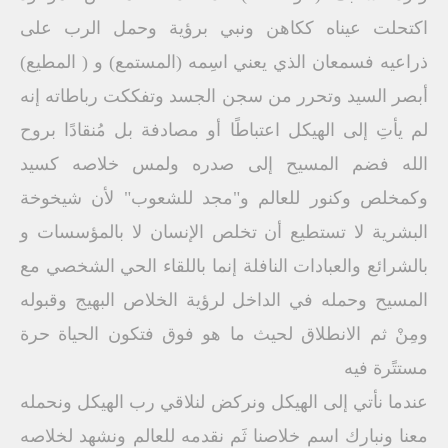
اكتحلت عيناه ككاهن ونبي برؤية وحمل الرب على
ذراعيه فسمعان الذي يعني اسِمه (المستمع) و ( المطيع)
أبصر السيد وتحرر من سجن الجسد وتفككت رباطاته إنه
لم يأتِ إلى الهيكل اعتباطًا أو مصادفة بل مُنقادًا بروح
الله فضم المسيح إلى صدره ولمس خلاصه كسيد
وكمخلص وكنور للعالم و"مجد للشعوب" لأن شيخوخة
البشرية لا تستطيع أن تخلص الإنسان لا بالمؤسسات و
بالشرائع والعبادات النافلة إنما باللقاء الحي الشخصي مع
المسيح وحمله في الداخل لرؤية الخلاص البهيج وقبوله
ومِنْ ثم الانطلاق لحيث ما هو فوق فتكون الحياة حرة
مستتًرة فيه
عندما نأتي إلى الهيكل ونركض لنلاقي رب الهيكل ونحمله
معنا ونبارك اسم خلاصنا ثَم نقدمه للعالم ونشهد لخلاصه