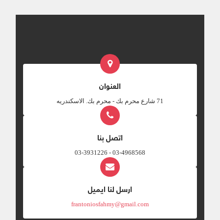
العنوان
‎71 شارع محرم بك - محرم بك. الاسكندريه
اتصل بنا
03-4968568 - 03-3931226
ارسل لنا ايميل
frantoniosfahmy@gmail.com