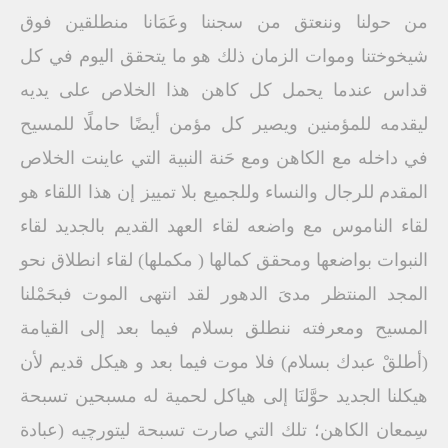
من حولنا وننعتق من سجننا وعَمَانا منطلقين فوق
شيخوختنا وموات الزمان ذلك هو ما يتحقق اليوم في كل
قداس عندما يحمل كل كاهن هذا الخلاص على يديه
ليقدمه للمؤمنين ويصير كل مؤمن أيضًا حاملًا للمسيح
في داخله مع الكاهن ومع حَنة النبية التي عاينت الخلاص
المقدم للرجال والنساء وللجميع بلا تمييز إن هذا اللقاء هو
لقاء الناموس مع واضعه لقاء العهد القديم بالجديد لقاء
النبوات بواضعها ومحقق كمالها ( مكملها) لقاء انطلاق نحو
المجد المنتظر مدىَ الدهور لقد انتهى الموت فبحَمْلنا
المسيح ومعرفته ننطلق بسلام فيما بعد إلى القيامة
(أطلقْ عبدك بسلام) فلا موت فيما بعد و هيكل قديم لأن
هيكلنا الجديد حوَّلنَا إلى هياكل لحمية له مسبحين تسبحة
سِمعان الكاهن؛ تلك التي صارت تسبحة ليتورچيه (عبادة