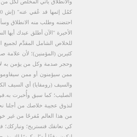
والانطلاق يأتي المخلص لكل من يت
احتضنه وطلب منه الانطلاق وسأل
الأخيرة "الآن أطلق عبدك أيها ا
للخلاص الشامل المقدَّم لجميع ا
كثيرين (المؤمنين)؛ لأن علامة ص
وحجر صدمة وكل من يؤمن به لا يع
ممن سيؤمنون أو ممن سيقاومون أ
والسيف (رومفايا) أي السيف الكب
الصليب؛ كما سبق وأُخبرت به.في
لنذوق عجيبة خلاصك من أجلنا نح
من هذا العالم مُفرحًا من غير خ
كي نعانقك فنستريح؛ ونباركك؛ ف
لنكون وقفًا أبديًا مكرسًا لك وذب