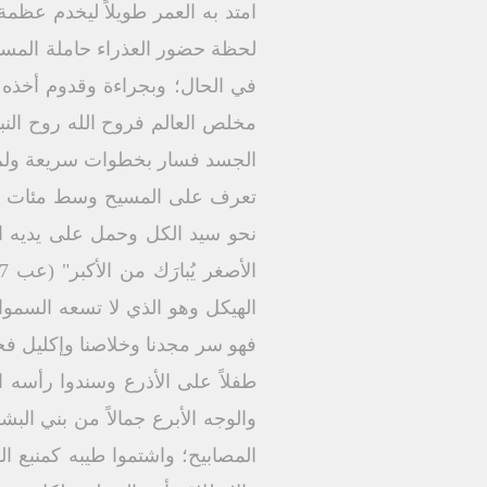
امتد به العمر طويلاً ليخدم عظم
لحظة حضور العذراء حاملة المسيح 
في الحال؛ وبجراءة وقدوم أخذه ب
مخلص العالم فروح الله روح النب
الجسد فسار بخطوات سريعة ولم يك
تعرف على المسيح وسط مئات الأطف
نحو سيد الكل وحمل على يديه الذ
الهيكل وهو الذي لا تسعه السموات
فهو سر مجدنا وخلاصنا وإكليل فخ
طفلاً على الأذرع وسندوا رأسه ال
والوجه الأبرع جمالاً من بني الب
المصابيح؛ واشتموا طيبه كمنبع 