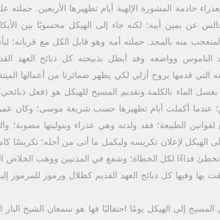
راء خادمة المشورة الإلهية أيام تطهيرها الأربعين. حملته عل
جالس عن يمين أبيه؛ لكنه جاء إلى الهيكل محسوبًا بين ال
لمتعجب منه بالمجد. حملته أمه وهو قابل الكل مع قربانه؛ ليأ
 الناموس وواضعه وقد أبطل بذبيحته كل ذبائح العهد القد
حته التي قدمها بروح أزلي لكي يطهر ضمائرنا من أعمالها الميت
يانا بغسل الماء بالكلمة.وتقديم المسيح للهيكل هو (فعل ذبائح
م؛ عندما أكملت أيام تطهيرها حسب شريعة موسى؛ وكان عمر الم
 لقوانين الطبيعة؛ فقد ولدته وهي عذراء وبتوليتها مصونة؛ و
الهيكل لإعلان تكريسه وليكمل ما أتى من أجله؛ تكريسًا كاملاً ك
 تخطئ فداءًا لكل الخطاة؛ وشفع في المذنبين ووهب الخلاص ال
قت بها وفيها كل ذبائح العهد القديم كظلال ورموز للمرموز إلي
لمسيح إلى الهيكل يومًا احتفاليًا فها هو سمعان الشيخ البار 