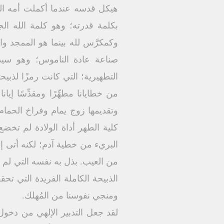
هيكل قدسه عندما أكملت أمه العذ
بكلمة قدرته؛ وهو كلمة الله ال
وكمكرَّس لله بينما هو الممجد وا
صناعة عادة الناموس؛ وهو سيد
التطهيرية؛ التي كانت رمزًا لذبي
من خطايانا مطهِّرًا ومقدِّسًا إ
وتقديمها زوج يمام وفراخ الحما
كلية الطهر أداة الولادة لم تخضع
البريء من خطية آدم؛ لكنه أتى إلى 
من العيب. بذل به نفسه التي لم
الذبيحة الكاملة الفريدة التي تحق
ومنجي نفوسنا من المُهلك.
لقد جعل التدبير الإلهي من دخول ا