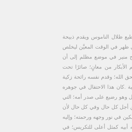
ليطيع ظلال الناموس ويقدم ذبيحة
ذي ظهر في الوقت المعيَّن ليخلص
اج منير في موضع مظلم إلى أن
الأبكار من معانٍ؛ صائرًا تحت
ق الله؛ وقدم نفسه رائحة زكية
ة .كان هذا الاحتفال في جوهره
ل وهو رضيع على صدر أمه؛ التي
من أجل كل حال وفي كل حال لأن
لكين في نور وجهه ورحمته؛ وإليه
ه أبيه كمثل أعلى للتكريس؛ في