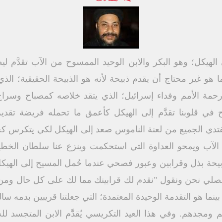
 الهيكل؛ وهو البكر والابن الوحيد الممسوح من الآب تقدَّم 
ما هو غير محتاج أن يقدم ذبيحة لأنه هو الذبيحة الحقيقية؛ ال
ن رحمة الأمم وفداء إسرائيل؛ الذي يتقد خلاصه كمصباح وسر
 في قلوبنا تقدَّم إلى الهيكل كأعمق ما تحمله فريضة تقديم 
فتدي الجميع من لعنة الناموس صعد إلى الهيكل لكي يتكرس كح
الآب ويمحو العداوة التي استحكمت وينزع عنا سلطان الخطي
حة بذل وقرابين وعبور فصحي عندما حُمل المسيح إلى الهيك
ما نصلي نحن ونقول "نقدم لك قرابينك مما لك على كل حال و
نما هو التقدمة الوحيدة المعتمدة؛ التي جعلتنا قريبين بدمه سا
 ومجدهم. وفي هذا العيد التكريسي يُقدَّم الابن المتجسد لل