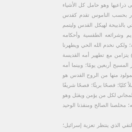
ى ذراعيها وهو حامل كل الأشياء
أبكار بحسب الناموس تقدم كقدس
تي بالذبيحة لهيكل القدس وليتمم
يم وشرائعه الطقسية وأحكامه
ة؛ ولكي نخدم الله الحي ويطهرنا
ي) يتزامن مع تطهير أمه القديسة
سيح أربعين يومًا؛ وبينما أمه
المولود منها من الروح القدس هو
ليًا؛ فصحًا بريئًا؛ فصحًا شريفًا
مجاني لكل من يؤمن ويقبَل وهو
ه؛ مخلصنا الصالح ومنقذنا الوحيد
التقي الذي ينتظر تعزية إسرائيل؛