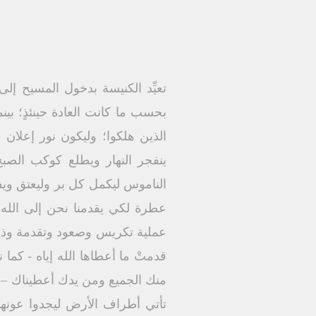
تعيِّد الكنيسة بدخول المسيح إلى
بحسب ما كانت العادة حينئذٍ؛ بين
الذين هلكوا؛ وليكون نور إعلا
ينفجر النهار ويطلع كوكب الصبح
الناموس ليكمل كل بر وليعتق وي
عطرة لكي يقدمنا نحن إلى الله 
عملية تكريس وصعود وتقدمة وذبي
قدمتْ ما أعطاها الله إياه - ك
منك الجميع ومن يدك أعطيناك – بي
تأتي أطراف الأرض ليجدوا عونهم