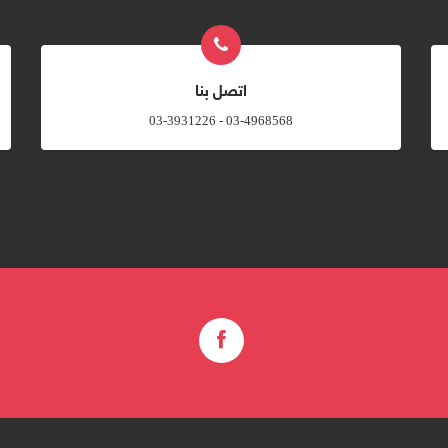
اتصل بنا
03-4968568 - 03-3931226