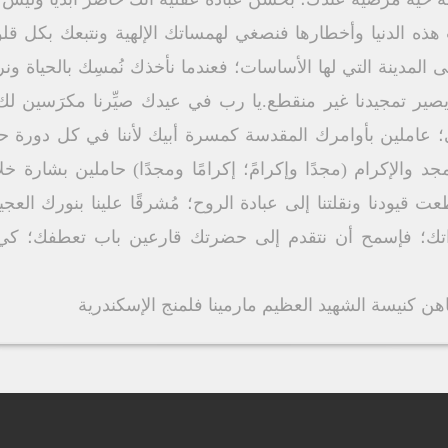
 هذه الدنيا وأخطارها فنصغي لهمساتك الإلهية ونتبعك بكل ق
لى المدينة التي لها الأساسات؛ فعندما نأخذك نُمسِك بالحياة
يصير تمجيدنا غير منقطع.يا رب في عيدك صيِّرنا مكرَسين لك
 عاملين بأوامرك المقدسة كمسرة أبيك لأننا في كل دورة
جد والإكرام (مجدًا وإكرامً؛ إكرامًا ومجدًا) حاملين بشارة
ت قيودنا ونقلتنا إلى عبادة الروح؛ مُشرقًا علينا بنورك ال
ت ذاتك؛ فإسمح أن نتقدم إلى حضرتك قارعين باب تعطفك؛ كي
 كنيسة الشهيد العظيم مارمينا فلمنج الإسكندرية