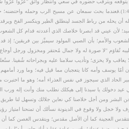
وقعه ويترقب حضوره في سعي وانتظار واثق "عَزُّوا عَزُّوا ش
كمُل إثمها قد عُفي عنه" (إش 1:40).فعندما بحث سمعان عن مسيح الرب وحمله وا
ه أن يحله من رباط الجسد لينطلق الطير وينكسر الفخ ويرقد ب
لسيد؛ لأن عيني قد ابصرتا خلاصك الذي أعددته قدام كل الشع
لشعوب والأمم؛ بأن الصبي المولود سيميِّز بين فريقين؛ إذ ق
ليبه تُقاوَم "لا صورة له ولا جمال مُحتقر ومخزول ورجل أوجا
اقب ولا يخزى؛ وتأديب سلامنا عليه وبجراحاته شُفينا. ستُع
مّا يوسف وأمه كانا يتعجبان مما قيل فيه؛ وما ورد أمامه
ير الحاد الذي سيجوز في نفس العذراء أمه؛ وهو ما اختبرت مر
 عيد دخولك يا سيدنا إلى هيكلك نطلب منك وأنت إله ورب اله
ن البشر ومن أجل خلاصنا كي نعاين جلالك وتسهل لنا طريق ال
وف ولا خجل ولا وقوع في الدينونة نسألك أن تمنحنا امتياز رؤ
تتقدس العجينة كما أن الأصل مقدس؛ ويتقدس الغصن كما أن 
يحة حية مرضية عندك؛ بحُسن عبادة عقلية أنك حاضر أبديًا وليس ل