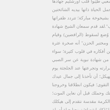
عبي طيِّبوا قلب أورشليم جهادها
حتضنه؛ حمل الحياة ذاتها بيديه الشائختين
شيخوخة مباركة؛ تتردد ظفراتها
وب".لقد قدم سمعان الشيخ شهادة
د وُضع لسقوط (الرافضين) وقيام
ع ومختبر الحزن" أنه صخرة عثرة
لن أفكاره في قلوب كثيرة؛ سواء
م من شهادة نبوية عن سر الصبي
ارته وتجرعتها عند الجلجثة يوم
يكل؛ أن تأخذنا إلى جمال عيدك
تقوى؛ فيكون انطلاقنا وخروجنا
يتك وحملك قبل أن نعاين الموت؛
الكرمة مقدسة نتقدم إلى هيكلك
مُلكك انقضاء؛ تمنحنا حياة أصيلة