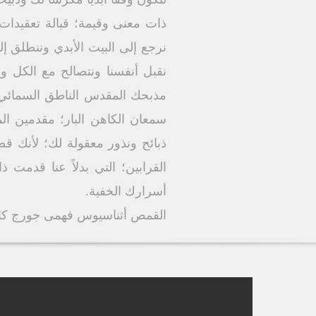
ذات معنى وقيمة؛ قبالة تعقيدات
نرجع إلى البيت الأبدي وننطلق إ
نقبل أنفسنا ونتصالح مع الكل و
مذبحك المقدس الناطق السمائي؛
سمعان الكاهن البار؛ مقدمين الم
ذبائح ونذور معقولة لك؛ لأنك قطع
القرابين؛ التي بدلاً عنا قدم
أسرارك الخفية.
القمص أثناسيوس فهمى جورج كاهن