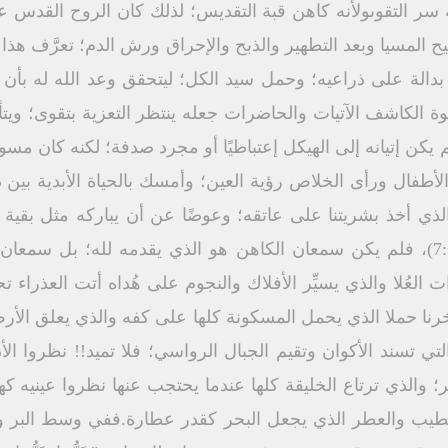
ة سر التقوىولأنه كاهن قبة التقديس؛ لذلك كان الروح القدس ع
المسيا وبعد التطهير والذبح والإحراق ورش الدم؛ تعرَّف هذا 
دالة على ذراعيه؛ وحمل سيد الكل؛ ليتحقق وعد الله له بأن 
وة الكاشف الآتيات والحاضرات جعله ينتظر التعزية بتقوى؛ وي
ن إتيانه إلى الهيكل إعتباطيًا أو مجرد صدفة؛ لكنه كان مسوق
ال ورأى الخلاص رؤية العين؛ وأمسك بالحياة الأبدية بين ذرا
ي أخذ بشريتنا على عاتقه؛ وعوضًا عن أن يباركه مثل بقية الأ
الأصغر يُبارَك من الأكبر" (عب 7:7)، فلم يكن سمعان الكاهن هو الذي يقدمه لله؛
 العُلا والذي يسيِّر الأفلاك والنجوم على هُداه أتت العذراء 
رنا حملا الذي يحمل المسكونة كلها على كفه والذي يعلق الأر
تي تسند الأكوان وتقيم الجبال الرواسي؛ فلا تميد!! نظروا ال
شر؛ والذي ترتاع الخليقة كلها عندما يحتجب عنها نظروا عينيه
الطيب والعطر الذي يجعل البحر كقدر عطارة.ففي وسط البر وا