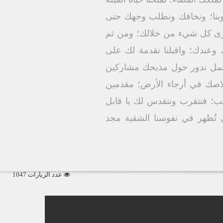
لوبنا؛ ونخافك ونطلب وجهك حتى
 ونرى كل شيء من خلالك؛ ومن ثم
 وعندك؛ واقبلنا تقدمة لك على
 حمل ندور حول مذبحك مشاركين
 خلاصك في أرجاء الأرض؛ مقدمين
عجيب؛ فنتقرب ونتقدس لك يا قابل
 تُظهر في نفوسنا الشقية مجد
عدد الزيارات 1047