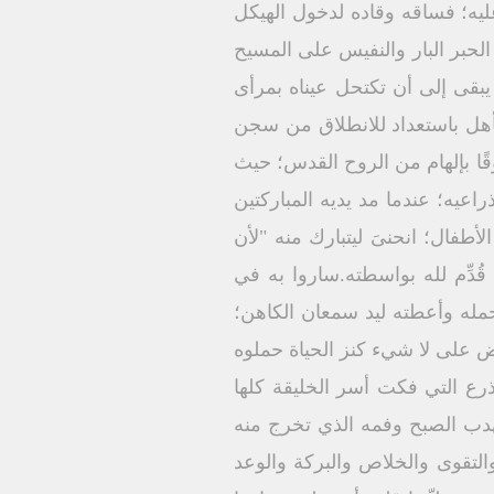
ليه؛ فساقه وقاده لدخول الهيكل
الحبر البار والنفيس على المسيح
يبقى إلى أن تكتحل عيناه بمرأى
تأهل باستعداد للانطلاق من سجن
ًا بإلهام من الروح القدس؛ حيث
عيه؛ عندما مد يديه المباركتين
طفال؛ انحنىَ ليتبارك منه "لأن
 بل سمعان قُدِّم لله بواسطته.ساروا به في
تحمله وأعطته ليد سمعان الكاهن؛
ض على لا شيء كنز الحياة حملوه
أذرع التي فكت أسر الخليقة كلها
 كهدب الصبح وفمه الذي تخرج منه
لتقوى والخلاص والبركة والوعد