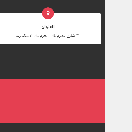
العنوان
‎71 شارع محرم بك - محرم بك. الاسكندريه