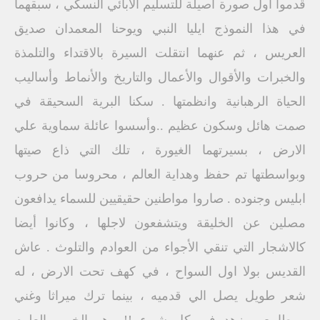
قدموا اول صورة أصيلة للتسليم الابائي النسكي ، سبقهما
في هذا النموذج ايليا النبي ويوحنا المعمدان صديق
العريس ، ثم عنهما انتقلت السيرة بالاقتداء والتلمذة
والخبرات والأقوال والأعمال والتاريخ والأنماط وأساليب
الحياة الرهبانية وانظمتها . سكنا البرية السحيقة في
صمت هائل وسكون عظيم ..وأسسوا عائلة سماوية علي
الارض ، بسيرتهما الغيورة ، تلك التي ذاع صيتها
وبواسطتها تم حفظ وهداية العالم ، محروسا من حروب
ابليس وجنوده . صاروا مواطنين حقيقيين للسماء يدافعون
مصلين عن الخليقة ويتشفعون لاجلها ، وكانوا أيضا
كالاشجار التي تنقي الأجواء من العوادم والتلوث . عاش
القديس بولا اول السواح ، في كهف تحت الارض ، له
شعر طويل يصل الي قدميه ، بينما ترك ميراثا وغني