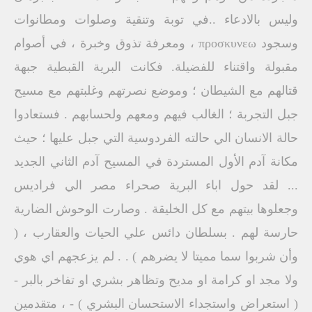
وليس بالادعاء ..في توبة وتنقية وصلوات ومطانوات
وسجود προσκυνεω ، ومعرفة تذوق وخبرة ، في أصوام
مقبولة واقتناء للفضيلة. فكانت البرية القبطية جبهة
قتالهم مع الشيطان ؛ وموضع نصرتهم وغلبتهم مع مسيح
جبل التجربة ؛ الغالب فيهم ومعهم ولحسابهم . فستعادوا
حالة الانسان الي حالته الفردوسية التي جبل عليها ؛ حيث
مكانة آدم الأول المستردة في المسيح آدم الثاني الجديد
... لقد حول اباء البرية صحراء مصر الي فراديس
وجعلوها بيتهم مع كل الخليقة . وصارت الوحوش الضارية
حارسة لهم . بسلطان دائس علي الحيات والعقارب ، (
وأن شربوا سما مميتا لا يضرهم ) . . لم يزعجهم اي هوي
ولا مجد او كرامة او مديح وتظاهر بشري او تفاخر بالبر -
( استعراض واستجداء الاستحسان البشري ) - ، متقدمين