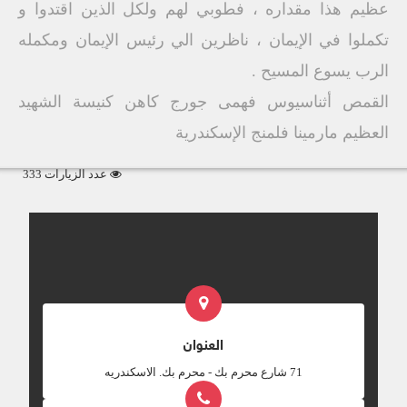
عظيم هذا مقداره ، فطوبي لهم ولكل الذين اقتدوا و
تكملوا في الإيمان ، ناظرين الي رئيس الإيمان ومكمله
الرب يسوع المسيح .
القمص أثناسيوس فهمى جورج كاهن كنيسة الشهيد
العظيم مارمينا فلمنج الإسكندرية
عدد الزيارات 333
العنوان
‎71 شارع محرم بك - محرم بك. الاسكندريه