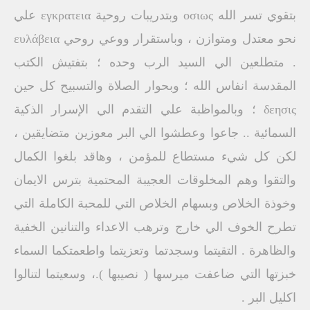
بتقوي تسر الله οσιως وبتدريبات روحية εγκρατεια علي
نحو معتدل ومتوازن ، وباستقرار ووعي روحي ευλάβεια
. متطلعين الي السيد الرب وحده ؛ بتفتيش الكتب
المقدسة انفاس الله ؛ وبحوار الصلاة والتسبيح كل حين
δεησις ؛ وبالمواظبة علي التقدم الي الإسرار الذكية
السمائية .. جاعوا وعطشوا الي البر معوزين متضايقين ،
لكن كل شيء مستطاع للمؤمن ، وهاقد بلغوا الكمال
والتقوا وهم المخلوقات العجيبة المحتمية بترس الايمان
وخوذة الخلاص وبسهام الخلاص التي للمحبة الكاملة التي
تطرح الخوف الي خارج وترهب الاعداء والتنانين الخفية
والظاهرة . التقيتما وسجدتما وتعزيتما واطعمتكما السماء
خبزتها التي ضاعفت ميرسها ( نصيبها ).، وسعيتما لتنالوا
اكليل البر .