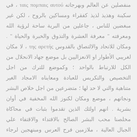
منفصلين عن العالم وبهرجاته ταις πομπαις αυτού ، في
سكينة وهذيذ لذيذ كفقراء ومساكين بالروح ، لكن غير
مبغضين للناس ، جاعلين من البرية ساحة لرؤية الله
ومعرفته " معرفة العشرة والتذوق والخبرة والحياة " .
ومكان للاتحاد والالتصاق بالقدوس της αρετής ، لا مكان
لغريبي الأطوار او الانعزاليين بل موضع جهاد الانحلال من
الكل للارتباط بالواحد ؛ وكموضع للترك من اجل
التخصيص والتكريس للعبادة ومعايناه الامجاد الغير
متناهية والتي لا حد لها ؛ متضرعين من اجل خلاص البشر
ونجاتهم ، موضع ومكان لكنوز الله المخفية في أوان
بشرية . انهم اولئك الذين تقدموا بثبات في محاكاة
مخلصنا محب البشر الصالح بالاقتداء والاقتفاء علي
الجبال العالية ، ملازمين فرح العرس ومبتهجين لرجاء