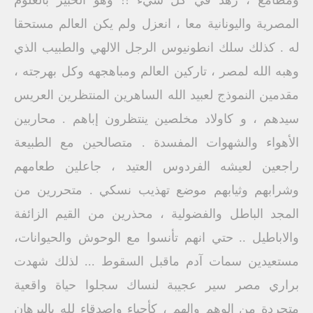
ومطامع ، زهد في كل شيء !! وهو الخبير بالعلوم
المصرية واليونانية معا ، انعزل ولم يكن العالم مستحقا
له . كذلك سلك انطونيوس الرجل الالهي والطبيب الذي
وهبه الله لمصر ، تاركين العالم ومباهجهه وكل بهرجته ،
مقدمين النموذج لعبيد الله الساهرين المنتظرين العريس
سيدهم ، و كاولاد مخلصين ينتظرون إباهم . محاربين
الأهواء والشهوات المفسدة . متصالحين مع الطبيعة
راجعين لعيشه الفردوس العتيد ، جاعلين طعامهم
وشرابهم وثيابهم موضع تهذيب نسكي . متحررين من
المجد الباطل والفضولية ، محذرين من القيم الزائفة
والاباطيل .. حتي انهم تأنسوا مع الوحوش والحيوانات،
مستعيدين سمات آدم ماقبل السقوط ... لذلك شهدت
براري مصر سير عجيبة لنساك سجلوا حياة واقعية
متجردة من الوهم والهم ، كأحباء واصدقاء لله بالبرهان