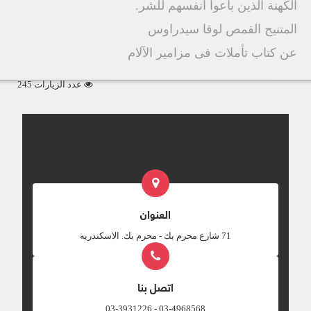
الكهنة الذين باعوا أنفسهم للشر.
المتنيح القمص لوقا سيدراوس
عن كتاب تأملات فى مزامير الآلام
عدد الزيارات 245
العنوان
‎71 شارع محرم بك - محرم بك. الاسكندريه
اتصل بنا
03-4968568 - 03-3931226