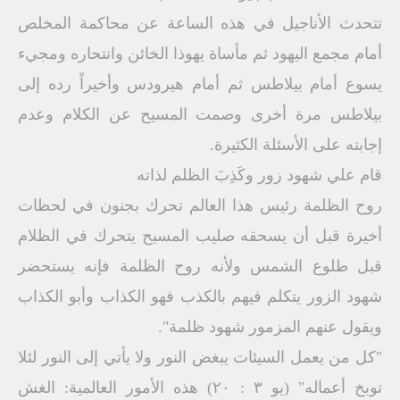
تتحدث الأناجيل في هذه الساعة عن محاكمة المخلص
أمام مجمع اليهود ثم مأساة يهوذا الخائن وانتحاره ومجيء
يسوع أمام بيلاطس ثم أمام هيرودس وأخيراً رده إلى
بيلاطس مرة أخرى وصمت المسيح عن الكلام وعدم
إجابته على الأسئلة الكثيرة.
قام علي شهود زور وكَذِبَ الظلم لذاته
روح الظلمة رئيس هذا العالم تحرك بجنون في لحظات
أخيرة قبل أن يسحقه صليب المسيح يتحرك في الظلام
قبل طلوع الشمس ولأنه روح الظلمة فإنه يستحضر
شهود الزور يتكلم فيهم بالكذب فهو الكذاب وأبو الكذاب
ويقول عنهم المزمور شهود ظلمة".
"كل من يعمل السيئات يبغض النور ولا يأتي إلى النور لئلا
توبخ أعماله" (يو ٣ : ٢٠) هذه الأمور العالمية: الغش