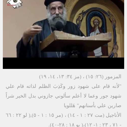
المزمور (٢٦: ١٥) ، (مز ٣٤: ١٣، ١٤، ۱۹)
"لأنه قام على شهود زور وكَذِبَ الظلم لذاته قام علي
شهود جور وعما لا أعلم سألوني جازوني بدل الخير شراً
صارين علي بأسنانهم" هَللويا
الأناجيل (مت ۲۷ : ۱ - ١٤) ، (مر ١٥ : ١ - ٥),( لو ٢٢ : ٦٦
- ۷١ ، ۲۳ : ۱- ۱۲)،( يو ١٨ : ٢٨-٤٠).