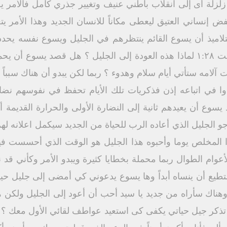
زلة أى إلى انقلاب باطني عنيف وتغيير جذري كامل فالأمر يحت
إنساني العتيق ليعطى مكاناً للانسان الجديد وهذا الأمر يتع
لتلاميذ أن يسوع القائم ينتظرهم في الجليل ويسوع نفسه يحدد ال
يذهبوا إلى الجليل هناك يرونني مت ۱:۲۸ لماذا هذه العودة إلى الجليل ؟ هل قص
ت آلامه ستأتي أيام سلام وهدوء ؟ ربما لكن يبدو أن هناك سبباً
ا في اتباعه إذن فذكريات تلك الأيام تحفظ في نفوسهم نضارة
 يسوع أن يعيدهم ثانية إلى النضارة الأولى والحرارة القديمة
 جو الجليل الذي أعاده الرب للحياة من الجديد سيكمل اعلانه ل
لوا المخلص يوما وأحبوه هذا الجليل هو الوقت الذي أحسست في
أعوام الطوال ربما محملة بخطايا كثيرة ويبدو الأمر وكأني ق
ستطيع أن ينساه أبداً وها يسوع يدعوني كي أمضى إلى جليل حي
ى وهناك سأراه من جديد يا سيد أحب أن أعود إلى الجليل ولك