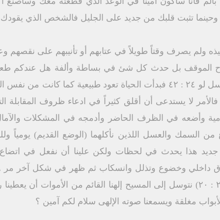
جديد بألم فأنا سأكون أميناً في الوعد الذي قطعته معك وسأصن
ك وحينما تثبت قلبك من جديد على الجليل فالشخص الذي يقود
يذه ولم يصرف وقتاً طويلاً في عتابهم أو تأنيبهم على نقصهم وع
من السمك المشوى مع شهد العسل لو ٢٤ : ٤٢ فبدأت الحياة تعود طبيعية ك
الأمر لا يستدعى أن أقلق كثيراً في ادعاء ظروف المقابلة ا
يومية وأضعه في الظرف الحاضر وأدمجه في المشكلات والآما
من السمك والعسل اللذين نأكلهما (الوضع القديم) يومياً و
من جديد هذا يحدث في لحظات ولكن علينا أن نفعل في اتضاع
قيامته لأناس كانوا يعرفونه (يو ۲۰ : ۲۰) نتوسل إلى المسيح إلهنا القائم من الأمو
الأبواب مغلقة ويسمعنا صوته الإلهى سلام لكم آمین ؟