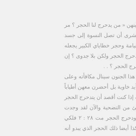
بينهن « من يدحرج لنا الحجر ؟ مر
ر البشرى أن تصل النسوة إلى جسد
يامة وحجر خطاياي الكبير يجعله
حرج الحجر ولكن بلا جدوى ؟ إن
ج الحجر ؟ . .
ذا الجنون سينال مكافأته وعلى
يد خاوية بل أحضرن معهن أطياباً
تي الحسنة إذا كنت أقصد أن يتدحرج الحجر
ئ من التضحية والآن لقد وجدت
النسوة إن الحجر قد دحرج بطريقة لم يتوقعتها حدثت زلزلة لأن ملاك الرب نزل من السماء ودحرج الحجر مت ۲۸ : ۲ فلكي
 أيضا ذلك الحجر الذي يبدو أنه