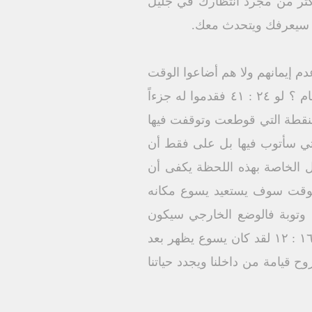
ع أكثر من مجرد انتظارك في جليل
ك سيعرفك ويتحدث معك.
دم إيمانهم ولا هم أضاعوا الوقت
في الاعتذارات المستفيضة وشرح الموقف بل حدث كل شئ في بساطة وألفة هل عندكم طعام ؟ لو ٢٤ : ٤١ فقدموا له جزءاً
ما كانت من نفس النقطة التي قوطعت وتوقفت فيها
لتي سأتوب فيها بل على فقط أن
ل الخاصة بهذه اللحظة يكفى أن
للوقت سوف يستعيد يسوع مكانه
 وتوبة فالوضع الخارجي سيكون
بسيطاً وسهلاً ولكن يلزمنا انسحاق داخلي وخضوع وتذلل وانسكاب ثم ظهر في شكل آخر مر ١٦ : ١٢ لقد كان يسوع يظهر بعد
ات أن يعطينا روح قيامة من داخلنا ويجدد حياتنا