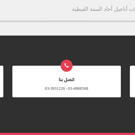
 أناجيل آحاد السنة القبطية
اتصل بنا
03-4968568 - 03-3931226