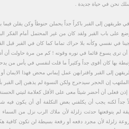
لك نحن في حياة جديدة .
ي طريقهن إلى القبر باكراً جداً يحملن حنوطاً وكن يقلن فيما 
ان قد وضع على باب القبر ولقد كان من غير المحتمل أمام الفك
نا في نفسي وكأنه بلا حراك تماما كما كان في القبر قبل الق
 ترى يسوع قائما في نوره وقوته ! كم من مرة حاولت أن أد
بطة بها كان أقوى جداً وكثيراً ما قلت لنفسي في يأس من يدحر
قهن إلى القبر واقترابهن عمل إيماني محض فهذا الايمان أو ه
 الملتهب إن الحجر سيدحرج ولكن النسوة لم يذهبن إلى القبر بأ
يدهن جسد المخلص (مر ١٦ : ١) إذن فعلى أن أحضر شيئاً معى على الأقل كعلامة لني
ً جداً لكنه يجب أن يكلفني بعض التكلفة أي أن يكون فيه ش
عة زلزلة لأن مجرد دفعه أو رفعة بسيطة لن تكون كافية هكذا