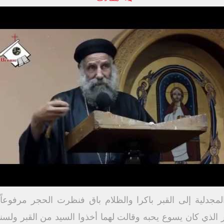
مجدلية إلى القبر باكرا والظلام باق فنظرت الحجر مرفوع
 الذي كان يسوع يحبه وقالت لهما أخذوا السيد من القبر ول