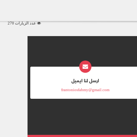
عدد الزيارات 270
ارسل لنا ايميل
frantoniosfahmy@gmail.com