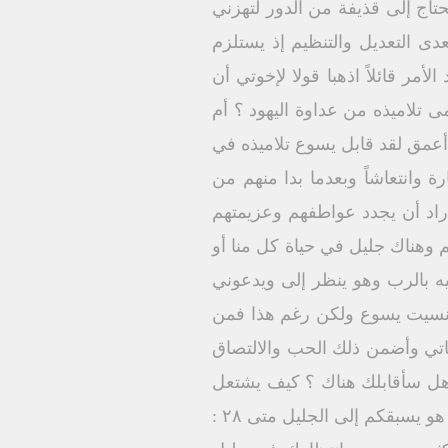
اج إلى قذيفة من الدور لتهزني
دى التعديل والتنظيم إذ يستلزم
أمر قائلاً اذهبا قولا لإخوتي أن
د يسوع أن يحمى تلاميذه من عداوة اليهود ؟ أم
 أعمق لقد قابل يسوع تلاميذه في
 وانتعاشاً وبعدما بدا منهم من
 أراد أن يجدد عواطفهم وعزيمتهم
هم وهناك جليل في حياة كل منا أو
ه بالرب وهو ينظر إلى ويدعوني
د نسيت يسوع ولكن رغم هذا فمن
اتي وأضمن ذلك الحب والالتصاق
ن هل سأقابلك هناك ؟ كيف يشتعل
قلبي الذي صار بارداً ؟ هل مجرد تذكر جيل حياتي يكفى كى استعيد عواطف لقائي الأول معك ؟ هو يسبقكم إلى الجليل متى ۲۸ :