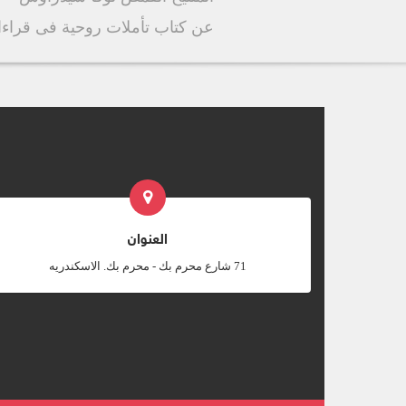
عن كتاب تأملات روحية فى قراءات
العنوان
‎71 شارع محرم بك - محرم بك. الاسكندريه