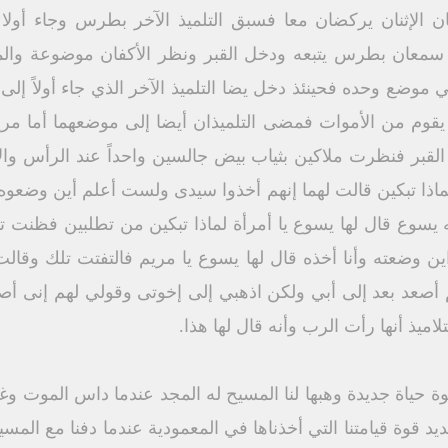
وكان الإثنان يركضان معا فسبق التلميذ الآخر بطرس وجاء أولا
سمعان بطرس يتبعه ودخل القبر ونظر الأكفان موضوعة وال
موضع وحده فحينئذ دخل يضا التلميذ الآخر الذي جاء أولاً إلى ا
 يقوم من الأموات فمضى التلميذان أيضا إلى موضعهما أما مري
القبر فنظرت ملاكين بثياب بيض جالسين واحداً عند الرأس وا
لماذا تبكين قالت لهما إنهم أخذوا سيدى ولست أعلم أين وضعوه و
يسوع قال لها يسوع يا أمرأة لماذا تبكين من تطلبين فظنت تلك
 وضعته وأنا أخذه قال لها يسوع يا مريم فالتفتت تلك وقالت
م أصعد بعد إلى أبي ولكن اذهبي إلى إخوتى وقولي لهم إنى أصع
ميذ أنها رأت الرب وأنه قال لها هذا.
 حياة جديدة وهبها لنا المسيح له المجد عندما داس الموت وغ
د قوة قيامتنا التي أخذناها في المعمودية عندما دفنا مع الم