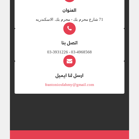
العنوان
‎71 شارع محرم بك - محرم بك. الاسكندريه
اتصل بنا
03-4968568 - 03-3931226
ارسل لنا ايميل
frantoniosfahmy@gmail.com