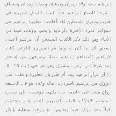
إبراهيم سنة أولاد زمران ويقشان ومدان ومديان ويشباق
وشوحا فأصبح إبراهيم جداً للستة القبائل العربية في
جنوب وشرق فلسطين لقد أحاطت قطورة إبراهيم في
سنوات عمره الأخيرة بالرعاية والحب وولدت سنة من
الأبناء ومع ذلك ذكر الكتاب المقدس أن إبراهيم أعطى
إسحق كل ما كان له وأما بنو السراري اللواتي كانت
لإبراهيم فأعطاهم إبراهيم عطايا وصرفهم عن إسحق
إبنه شرقاً إلى أرض المشرق وهو بعد حي ( تك ٢٥ : ٥،
٦) إن قرار إبراهيم يبدد أي ظن بأن قطورة وافقت على
الزواج من إبراهيم ناظرة إلى ماله وغناه هو في الحقيقة
زواج مبنى على عاطفة حب ملتهبة مؤسسة على صخرة
الصفات الأخلاقية الطيبة لقطورة كانت شابة وخدمت
كهلاً وهذا يؤكد حبها وتعاونها مع زوجها متحلية بإنكار