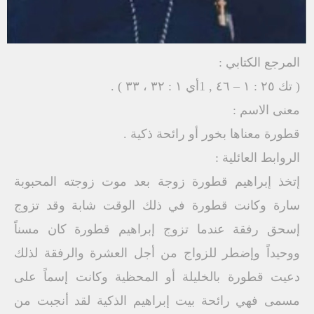
المرجع الكتابي :
( تك ٢٥ : ١ – ٤٦ , 1أي ۱ : ۳۲ ، ۳۳ ) .
معنى الاسم :
قطورة معناها بخور أو رائحة ذكية .
الروابط العائلية :
إتخذ إبراهيم قطورة زوجة بعد موت زوجته المحبوبة
سارة وكانت قطورة في ذلك الوقت شابة وقد تزوج
إسحق رفقة عندما تزوج إبراهيم قطورة كان مسناً
ووحيداً وإضطر للزواج من أجل العشرة والرفقة لذلك
دعيت قطورة بالخليلة أو المحظية وكانت إسماً على
مسمى فهي رائحة بيت إبراهيم الذكية لقد أنجبت من