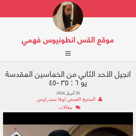
موقع القس انطونيوس فهمي
Toggle navigation
انجيل الأحد الثاني من الخماسين المقدسة
يو ٦ : ٣٥ -٤٥
26 أبريل 2026
المتنيح القمص لوقا سيدراوس
مقالات