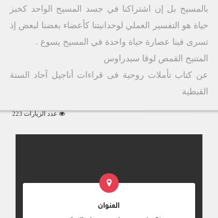
بالمسيح بل إن اشتراكنا في جسد المسيح الواحد كخبز
حياة هو التفسير العملي لوحدانيتنا كأعضاء بعضنا لبعض إذ
تسرى فينا عصارة حياة واحدة في المسيح يسوع .
المتنيح القمص لوقا سيدراوس
عن كتاب تأملات روحية فى قراءات أناجيل آحاد السنة
القبطية
عدد الزيارات 223
العنوان