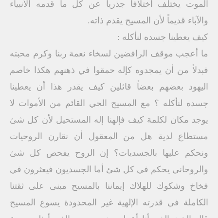
الموت يختلف اختلافاً جذرياً عن كل ما قدمه الأنبياء
والآباء قديماً لأن المسيح يقدم ذاته.
كيف يعطينا جسده لنأكله :
ما أعجب موقف الرافضين لسخاء نعمة ربنا وكرم محبته
فبدلاً من أن يمجدوه كإله حمقوا في ذهنهم هكذا خاصم
اليهود بعضهم بعضاً قائلين كيف يقدر هذا أن يعطينا
جسده لنأكله ؟ مع المسيح الحي القائم من الأموات لا
يوجد مكان لكلمة كيف فإلهنا إله المستحيل لأن كل شئ
مستطاع لدية هل من المعقول أن نقارن الروحيات
ونحكم عليها بالجسديات؟ إن الروح يفحص كل شئ
والروحاني يحكم في كل شئ أما الجسديون فيعثرون في
فخاخ وشكوك للهلاك إيماننا بالمسيح مبنى على ثقتنا
الكاملة في قدرته الإلهية غير المحدودة يسوع المسيح