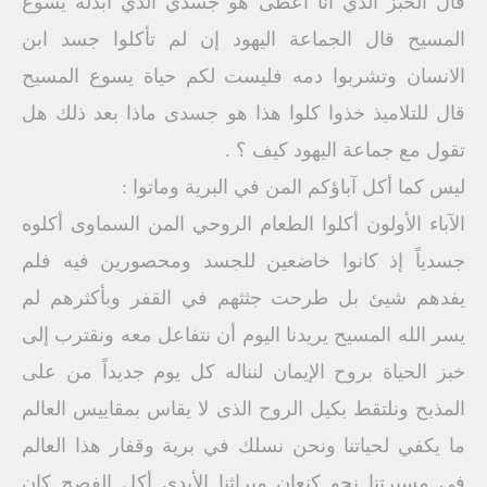
قال الخبز الذي أنا أعطى هو جسدي الذي أبذله يسوع
المسيح قال الجماعة اليهود إن لم تأكلوا جسد ابن
الانسان وتشربوا دمه فليست لكم حياة يسوع المسيح
قال للتلاميذ خذوا كلوا هذا هو جسدى ماذا بعد ذلك هل
تقول مع جماعة اليهود كيف ؟ .
ليس كما أكل آباؤكم المن في البرية وماتوا :
الآباء الأولون أكلوا الطعام الروحي المن السماوى أكلوه
جسدياً إذ كانوا خاضعين للجسد ومحصورين فيه فلم
يفدهم شيئ بل طرحت جثثهم في القفر وبأكثرهم لم
يسر الله المسيح يريدنا اليوم أن نتفاعل معه ونقترب إلى
خبز الحياة بروح الإيمان لنناله كل يوم جديداً من على
المذبح ونلتقط بكيل الروح الذى لا يقاس بمقاييس العالم
ما يكفي لحياتنا ونحن نسلك في برية وقفار هذا العالم
في مسيرتنا نحو كنعان ميراثنا الأبدى أكل الفصح كان