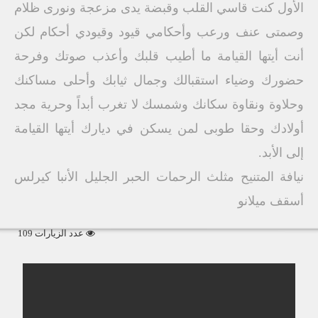
الأول كنت قاسي القلب وقبضة يدى مزعجة ونورى ظلام
وصمتى عنف ورعب وأحكامي قيود وقيودي أحكام لكن
أنت أيتها القيامة ما أطيب قلبك وأعذب صوتك وفرحة
حضورك وضياء استقبالك وجمال ثيابك وأحلى مساكنك
وحلاوة ونقاوة سكانك وشمسك لا تغرب أبداً وحرية مجد
أولادك وحقا طوبى لمن يسكن في ديارك أيتها القيامة
إلى الأبد.
نيافة المتنيح مثلث الرحمات الحبر الجليل الأنبا كيرلس
أسقف ميلانو
عدد الزيارات 109