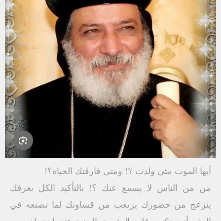
أيها الموت متى ولدت ؟! ومتى فارقتك الحياة؟!
من من الناس لا يسمع عنك ؟! بالتأكيد الكل يعرفك
ينزعج من حضورك يرتعب من قساوتك لما تصنعه في