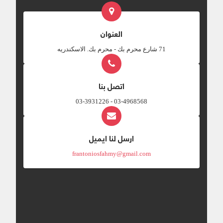
العنوان
‎71 شارع محرم بك - محرم بك. الاسكندريه
اتصل بنا
03-4968568 - 03-3931226
ارسل لنا ايميل
frantoniosfahmy@gmail.com