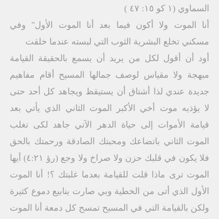
السماوي (١ كو ١٥: ٤٧ )
أنا الموت ولا أكون فيما بعد أنا الموت الأول" وفي
مسكني تخلع البشرية الثوب التي لبسته عندما خلقت
أود أن أقول لكل من يريد أن يسمع بالحقيقة القيامة
مبهجة ولا مقياس لوصف جمالها المسيح أقام مفاهيم
جديدة عندي لذا أشتاق أن يستيقظ ويجاهد كل أحد حتى
لا يؤذيه موت أخي الأكبر الموت الثاني الذي يأتي بعد
قيامة الأموات إلى حياة الدهر الآتي جاهد لكى تغلب
الموت الثاني باتضاعك ومحبتك الصادقة ورحمتك بالحق
فلا يكون في قلبك حزن ولا صراخ ولا وجع (رؤ ٤:٢١) أيها
الموت ترى ماذا قلت للقيامة بعدما غلبتك ؟! أنا الموت
الأول الذي أتى من الخطية وبي صارت ينابيع دموع كثيرة
ولكن بالقيامة التي في المسيح تمسح كل دمعة أنا الموت