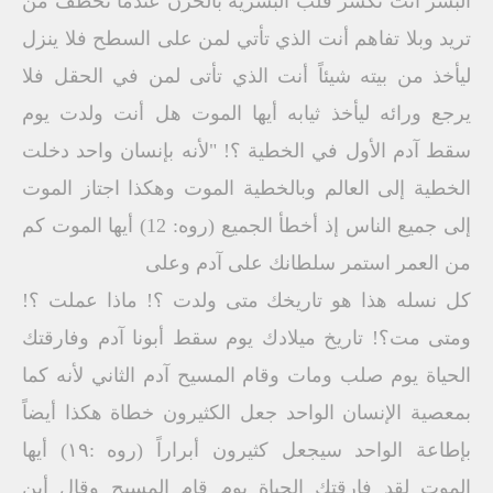
البشر أنت تكسر قلب البشرية بالحزن عندما تخطف من
تريد وبلا تفاهم أنت الذي تأتي لمن على السطح فلا ينزل
ليأخذ من بيته شيئاً أنت الذي تأتى لمن في الحقل فلا
يرجع ورائه ليأخذ ثيابه أيها الموت هل أنت ولدت يوم
سقط آدم الأول في الخطية ؟! "لأنه بإنسان واحد دخلت
الخطية إلى العالم وبالخطية الموت وهكذا اجتاز الموت
إلى جميع الناس إذ أخطأ الجميع (روه: 12) أيها الموت كم
من العمر استمر سلطانك على آدم وعلى
كل نسله هذا هو تاريخك متى ولدت ؟! ماذا عملت ؟!
ومتى مت؟! تاريخ ميلادك يوم سقط أبونا آدم وفارقتك
الحياة يوم صلب ومات وقام المسيح آدم الثاني لأنه كما
بمعصية الإنسان الواحد جعل الكثيرون خطاة هكذا أيضاً
بإطاعة الواحد سيجعل كثيرون أبراراً (روه :۱۹) أيها
الموت لقد فارقتك الحياة يوم قام المسيح وقال أين