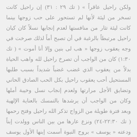
ولكن راحيل عاقراً » ( تك ۲۹ : ۳۱) إن راحيل كانت
تسخر من ليئة لأنها لم تستحور على حب زوجها بينما
كانت ليئة تثار من منافستها لعدم إنجابها نسلاً كان كيان
راحيل مرتبطاً بالرغبة في أن تصبح أماً لذلك صرخت في
وجه يعقوب زوجها « هب لى بنين وإلا أنا أموت » ( تك
١:٣٠) كان من الواجب أن تصرخ راحيل لله واهب الحياة
بدلاً من يعقوب الذي غضب غضباً شديداً بسبب طلبها
المستحيل أحب يعقوب راحيل بكل الحب الصادق الحاني
وتضايق الأجل مرارتها ولعدم إنجاب نسل وخيبة أملها
وكان من الواجب أن يرشدها بالتمسك بالعناية الإلهية
وبعد فترة طويلة من الزواج تذكر الله راحيل وفتح رحمها
( تك ٢٢:٣٠-٢٤) ونزع عارها من بين الناس وولدت إبناً
ودعته « يوسف » بروح النبوة أسمت إبنها الأول يوسف