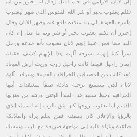
إلى لابان الأرامي في حلم الليل وقال له إحترز من أن
تكلم يعقوب بخير أو شر الله القدوس الذي ظهر ليعقوب
وأمره بالعودة إلى بلد ميلاده دافع عنه وظهر للابان وقال
إحترز أن تكلم يعقوب بخير أو شر وتم ما قيل إن كان
الله معنا فمن علينا إنهم لابان يعقوب بأنه خدعه ورحل
سراً كما إتهمه بسرقة آلهته هذا الإتهام كشف حقيقة
إيمان راحيل فبينما كانت راحيل زوجة وريث أرض الميعاد
فقد كانت من المصدقين للخرافات القديمة وسرقت آلهة
لابان لكي تستمتع برحلة هادئة طبقاً لمعتقدات أبيها
الخرافية وحظ سعيد هذا المبدأ الوثني ورثته من منزلها
القديم أما يعقوب زوجها كان يثق بالرب إله السماء الذي
بالرؤيا والإعلان كان يطمئنه فمن سلم يراه والملائكة
صاعدة ونازلة عليه إلى مواجهة صريحة مع الرب وتمسك
به حتى الصباح ثم طلب البركة منه فتش لابان أمتعة