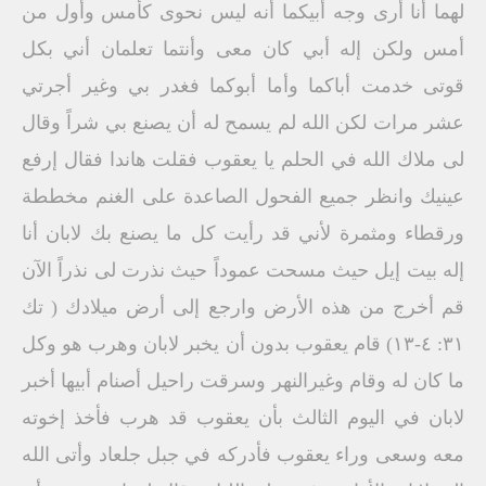
لهما أنا أرى وجه أبيكما أنه ليس نحوى كأمس وأول من
أمس ولكن إله أبي كان معى وأنتما تعلمان أني بكل
قوتى خدمت أباكما وأما أبوكما فغدر بي وغير أجرتي
عشر مرات لكن الله لم يسمح له أن يصنع بي شراً وقال
لى ملاك الله في الحلم يا يعقوب فقلت هاندا فقال إرفع
عينيك وانظر جميع الفحول الصاعدة على الغنم مخططة
ورقطاء ومثمرة لأني قد رأيت كل ما يصنع بك لابان أنا
إله بيت إيل حيث مسحت عموداً حيث نذرت لى نذراً الآن
قم أخرج من هذه الأرض وارجع إلى أرض ميلادك ( تك
٣١: ٤-١٣) قام يعقوب بدون أن يخبر لابان وهرب هو وكل
ما كان له وقام وغيرالنهر وسرقت راحيل أصنام أبيها أخبر
لابان في اليوم الثالث بأن يعقوب قد هرب فأخذ إخوته
معه وسعى وراء يعقوب فأدركه في جبل جلعاد وأتى الله