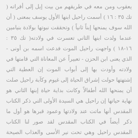
يعقوب ومن معه في طريقهم من بيت إيل إلى أفراته (
تك ٣٥ : ١٦ ) أسمت راحيل ابنها الأول يوسف بمعنى ( أن
الله سوف يمنحها إبناً ثانياً ) وتحققت نبوتها بولادة بنيامين
عندما ولدت ابنها الثاني تعسرت في ولادته( تك ٣٥ :
۱٦-۱۸ ) واجهت راحيل الموت فدعت اسمه بن أونى -
الذي يعنى ابن الحزن - تعبيراً عن المعاناة التي قامتها في
ولادته وأودت بها إلى أبواب الموت إن العطية التي
إشتهتها حولت إشراق الحياة إلى غيوم وكآبة راحيل صلت
أن يمنحها الله أطفالاً وكانت بداية حياة إبنها الثاني هو
نهاية حياتها إن راحيل هي السيدة الأولى التي ذكر الكتاب
المقدس أنها ماتت عند ولادتها وعمود قبرها هو أول ما
ذكر أيضاً في الكتاب المقدس لقد صور لنا الكتاب
المقدس راحيل وهي تحت نير الأسى والعذاب الصيحة