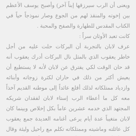
ويعنى أن الرب سيرزقها إبناً آخر) وأصبح يوسف الأعظم
بين إخوته والمنقذ لهم من الجوع وصار نموذجاً حياً في
الكتاب المقدس للطهارة والصفح والمحبة .
كانت تعبد الأوثان سراً :
عرف لابان بالتجربة أن البركات حلت عليه من أجل
خاطر يعقوب الذي بالمثل نال البركات أدرك يعقوب أنه
قد حان الوقت لكي يفترق عن لابان لأنه لا يستطيع أن
يعيش أكثر من ذلك في حاران لكثرة زوجاته وأبنائه
وازدياد ممتلكاته لذلك أقلع عائداً إلى موطنه القديم آخذاً
معه كل ما أعطاء الرب إستاء لابان لفقدان شريكه
المجتهد الذي خدمه عشرين عاماً بكل إخلاص وبينما كان
لابان متغيباً عدة أيام يرعى أغنامه العديدة جمع يعقوب
كل عائلته وماشيته وممتلكاته تكلم مع راحيل وليئة وقال