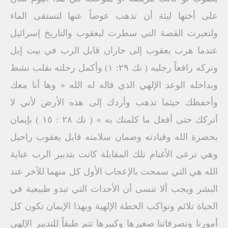
على أختها ليئة أن تذهب عوضاً عنها لتستقى الماء
ولتغيرت القصة التي سطرت ليعقوب والتاريخ إسرائيل
عندما هرب يعقوب إلى حاران قابل الرب في بيت إيل
وتركه رافعاً رجليه ( تك ۲۹: ۱) وأكمل رحلته بقلب نشط
وبداخله الوعد الإلهي الذي قاله له الله « وها أنا معك
وأحفظك حيثما تذهب وأردك إلى هذه الأرض لأني لا
أتركك حتى أفعل ما كلمتك به » ( تك ۲۸ : ١٥ ) بإيمان
بحضرة الله وقيادته وضمان سلامته قابل يعقوب راحيل
وهي ترعى الأغنام تلك المقابلة كانت بتدبير الرب عناية
الله هي التي سمحت بالإعجاب الأول كل منهما للآخر عند
البشر ويجب ألا تنسى أن الأحداث التي تبدو طبيعية في
الحياة تلائم وتواكب الخطة الإلهية وبهذا الإيمان تكون كل
أمورنا وتصرفاتنا صغيرها وكبيرها تتم طبقاً للتدبير الإلهى