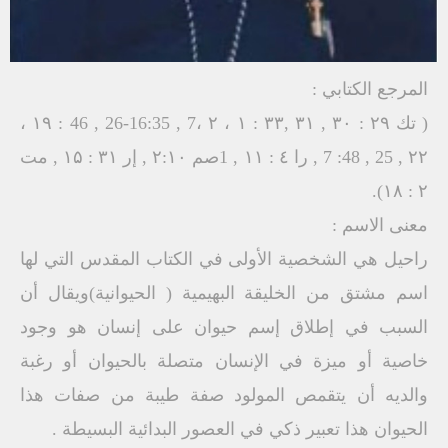
المرجع الكتابي :
( تك ۲۹ : ۳۰ , ۳۱ ,۳۳ : ۱ ، ۲ ،7 , 16:35-26 , 46 : ١٩ ،
۲۲ , 25 , 48: 7 , را ٤ : ١١ , 1صم ۲:۱۰ , إر ۳۱ : ۱۵ , مت
۲ : ۱۸).
معنى الاسم :
راحيل هي الشخصية الأولى في الكتاب المقدس التي لها
اسم مشتق من الخليقة البهيمية ( الحيوانية)ويقال أن
السبب في إطلاق إسم حيوان على إنسان هو وجود
خاصية أو ميزة في الإنسان متصلة بالحيوان أو رغبة
والديه أن يتقمص المولود صفة طيبة من صفات هذا
الحيوان هذا تعبير ذكي في العصور البدائية البسيطة .