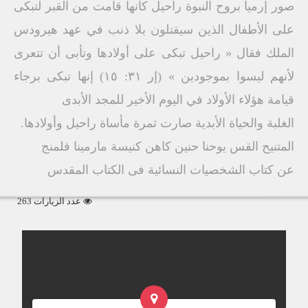
صور إرميا بروح النبوة راحيل كأنها قامت من القبر لتبكى
على الأطفال الذين سيقتلون بلا ذنب في عهد هيرودس
الملك فقال « راحيل تبكى على أولادها وتأبى أن تتعرى
لأنهم ليسوا بموجودين » (إر ۳۱: ١٥) إنها تبكى برجاء
قيامة هؤلاء الأولاد في اليوم الأخير للمجد الأبدى
الغلبة والحياة الأبدية صارت ثمرة مأساة راحيل وأولادها.
المتنيح القس يوحنا حنين كاهن كنيسة مارمينا فلمنج
عن كتاب الشخصيات النسائية فى الكتاب المقدس
عدد الزيارات 263