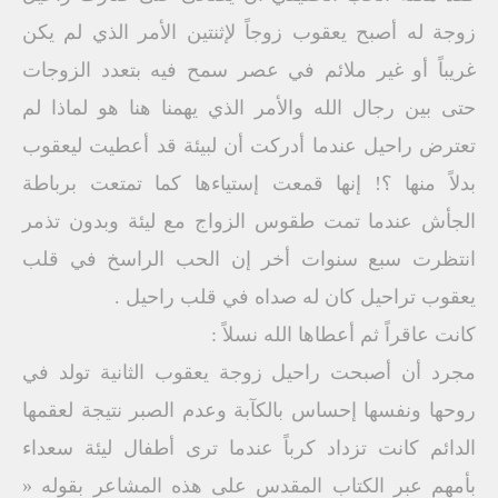
زوجة له أصبح يعقوب زوجاً لإثنتين الأمر الذي لم يكن
غريباً أو غير ملائم في عصر سمح فيه بتعدد الزوجات
حتى بين رجال الله والأمر الذي يهمنا هنا هو لماذا لم
تعترض راحيل عندما أدركت أن لبيئة قد أعطيت ليعقوب
بدلاً منها ؟! إنها قمعت إستياءها كما تمتعت برباطة
الجأش عندما تمت طقوس الزواج مع ليئة وبدون تذمر
انتظرت سبع سنوات أخر إن الحب الراسخ في قلب
يعقوب تراحيل كان له صداه في قلب راحيل .
كانت عاقراً ثم أعطاها الله نسلاً :
مجرد أن أصبحت راحيل زوجة يعقوب الثانية تولد في
روحها ونفسها إحساس بالكآبة وعدم الصبر نتيجة لعقمها
الدائم كانت تزداد كرباً عندما ترى أطفال ليئة سعداء
بأمهم عبر الكتاب المقدس على هذه المشاعر بقوله «