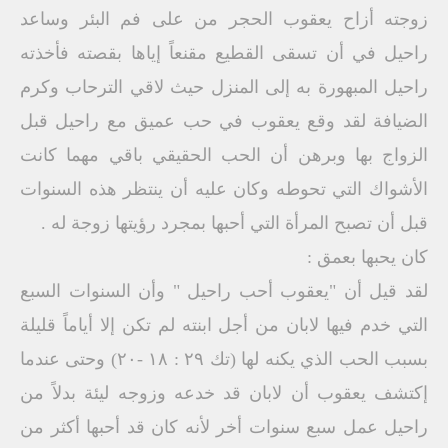
زوجته أزاح يعقوب الحجر من على فم البئر وساعد
راحيل في أن تسقى القطيع مقنعاً إياها بقصته فأخذته
راحيل المبهورة به إلى المنزل حيث لاقي الترحاب وكرم
الضيافة لقد وقع يعقوب في حب عميق مع راحيل قبل
الزواج بها وبرهن أن الحب الحقيقي باقي مهما كانت
الأشواك التي تحوطه وكان عليه أن ينتظر هذه السنوات
قبل أن تصبح المرأة التي أحبها بمجرد رؤيتها زوجة له .
كان يحبها بعمق :
لقد قيل أن "يعقوب أحب راحيل " وأن السنوات السبع
التي خدم فيها لابان من أجل ابنته لم تكن إلا أياماً قليلة
بسبب الحب الذي يكنه لها (تك ٢٩ : ۱۸ -۲۰) وحتى عندما
إكتشف يعقوب أن لابان قد خدعه وزوجه ليئة بدلاً من
راحيل عمل سبع سنوات أخر لأنه كان قد أحبها أكثر من