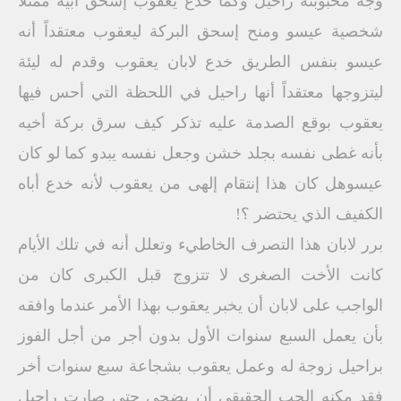
وجه محبوبته راحيل وكما خدع يعقوب إسحق أبيه ممثلاً
شخصية عيسو ومنح إسحق البركة ليعقوب معتقداً أنه
عيسو بنفس الطريق خدع لابان يعقوب وقدم له ليئة
ليتزوجها معتقداً أنها راحيل في اللحظة التي أحس فيها
يعقوب بوقع الصدمة عليه تذكر كيف سرق بركة أخيه
بأنه غطى نفسه بجلد خشن وجعل نفسه يبدو كما لو كان
عيسوهل كان هذا إنتقام إلهى من يعقوب لأنه خدع أباه
الكفيف الذي يحتضر ؟!
برر لابان هذا التصرف الخاطيء وتعلل أنه في تلك الأيام
كانت الأخت الصغرى لا تتزوج قبل الكبرى كان من
الواجب على لابان أن يخبر يعقوب بهذا الأمر عندما وافقه
بأن يعمل السبع سنوات الأول بدون أجر من أجل الفوز
براحيل زوجة له وعمل يعقوب بشجاعة سبع سنوات أخر
فقد مكنه الحب الحقيقي أن يضحى حتى صارت راحيل