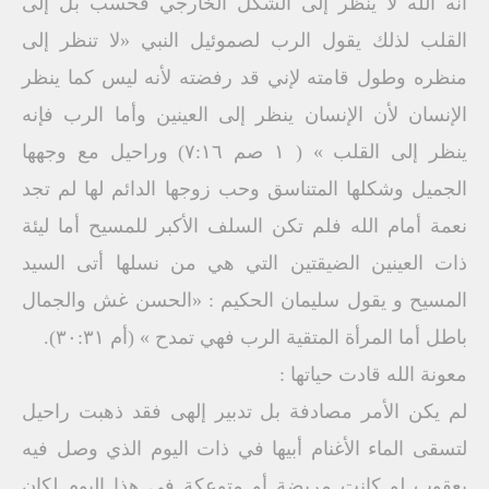
أنه الله لا ينظر إلى الشكل الخارجي فحسب بل إلى
القلب لذلك يقول الرب لصموئيل النبي «لا تنظر إلى
منظره وطول قامته لإني قد رفضته لأنه ليس كما ينظر
الإنسان لأن الإنسان ينظر إلى العينين وأما الرب فإنه
ينظر إلى القلب » ( ١ صم ٧:١٦) وراحيل مع وجهها
الجميل وشكلها المتناسق وحب زوجها الدائم لها لم تجد
نعمة أمام الله فلم تكن السلف الأكبر للمسيح أما ليئة
ذات العينين الضيقتين التي هي من نسلها أتى السيد
المسيح و يقول سليمان الحكيم : «الحسن غش والجمال
باطل أما المرأة المتقية الرب فهي تمدح » (أم ٣٠:٣١).
معونة الله قادت حياتها :
لم يكن الأمر مصادفة بل تدبير إلهى فقد ذهبت راحيل
لتسقى الماء الأغنام أبيها في ذات اليوم الذي وصل فيه
يعقوب لو كانت مريضة أو متوعكة في هذا اليوم لكان