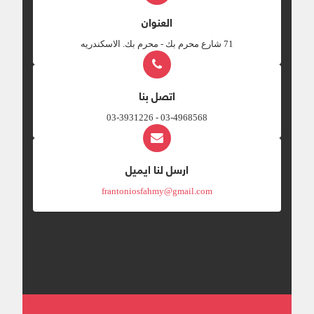
العنوان
‎71 شارع محرم بك - محرم بك. الاسكندريه
اتصل بنا
03-4968568 - 03-3931226
ارسل لنا ايميل
frantoniosfahmy@gmail.com