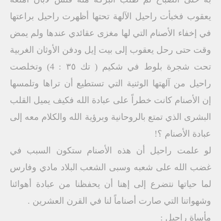
يعقوب فخبأت راحيل الآلهة تحتها أظهرت راحيل براعتها
في إخفاء الأصنام التي لها مغزى عقائدي عندها ولم يمض
وقت حتى رحل يعقوب إلى بيت إيل ودفن الأوثان الغربية
تحت شجرة بلوط في شكيم ( تك ٣٥ : 4) وتخلصت
راحيل من آلهتها الوثنية التي تستطيع أن تراها وتلمسها
إن الأصنام كانت خطراً على عبادة الله فكيف يميل القلب
البشرى الذي تمتع بالروحانية وبرؤية الله والكلام معه إلى
عبادة الأصنام ؟!
لو علمت راحيل أن هذه الأصنام ستكون السبب في
غضب الله على شعبه وسبى الشعب البلاد مادي وفارس
لما حياتها نتضرع إلى إهنا أن يحفظنا من عبادة أهوائنا
وشهواتنا التي صارت أصناماً لنا في القرن العشرين .
مأساة راحيل :