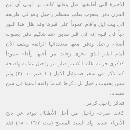
الأخيرة التي أطلقتها قبل وفاتها كانت بن أوني أي إبن
الحزن دفن يعقوب بقلب محطم راحيل وهو في طريقه
إلى بيت إيل وأقام عموداً على قبرها وقد ظل هذا القبر
حياً في قلبه إنه في قبر سابق عند شكيم دفن يعقوب
أصنام راحيل ودفن معها معتقداتها الزائفة ويقف الآن
أمام القبر الذي يحوى رفات من أحبها وأقام عموداً
كذكرى حزينة لقلبه الكسير صار قبر راحيل علامة واضحة
كما ذكر في سفر صموئيل الأول ( ١ صم ١٠: (٢) ولم
ينس يعقوب راحيل بل ذكرها عندما وافته المنية في سن
متقدم.
نتذكر راحيل كرمز :
كانت صرخة راحيل من أجل الأطفال نبوءة عن ذبح
الأبرياء عندما ولد السيد المسيح (مت ١٦:٢ - ۱۸) فقد