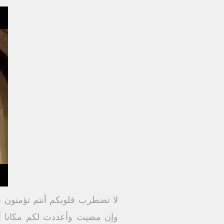
لا تضطرب قلوبكم أنتم تؤمنون با
وإن مضيت وأعددت لكم مكانا أت