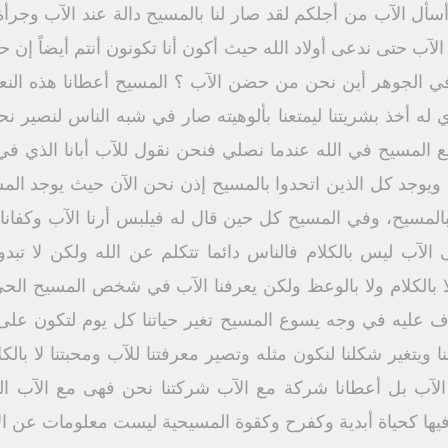
أل الآب من أجلكم لقد صار لنا بالمسيح دالة عند الآب وجرأة
ا الآب حتى ندعى أولاد الله حيث أكون أنا تكونون أنتم أيضاً 
 في الجوهر أين نحن من حضن الآب ؟ المسيح أعطانا هذه الن
لذي له أخذ بشريتنا ليمتعنا بألوهيته صار في شبه الناس لنصي
ة مع المسيح في الله عندما نصلي فنحن نقول للآب أبانا الذي
ا ويوجد كل الذين اتحدوا بالمسيح إذن نحن الآن حيث يوجد ا
ا بالمسيح، وفي المسيح كل حين قال له فيلبس أرنا الآب وكفانا 
آب ليس بالكلام فالناس دائما تتكلم عن الله ولكن لا تبد
ا بالكلام ولا بالوعظ ولكن يعرفنا الآب في شخص المسيح الح
رف عليه في وجه يسوع المسيح تغير حياتنا كل يوم لتكون عل
ويتغير شكلنا لنكون مثله وتصير معرفتنا للآب ومحبتنا لا بالك
لآب بل أعطانا شركة مع الآب شركتنا نحن فهى مع الآب الحيا
فيها كحياة أبدية وكفرح وكقوة المسيحية ليست معلومات عن ال