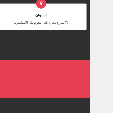
العنوان
‎71 شارع محرم بك - محرم بك. الاسكندريه