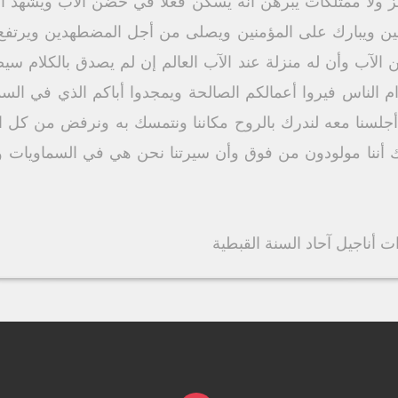
ركز ولا ممتلكات يبرهن أنه يسكن فعلاً في حضن الآب ويشهد 
 ويبارك على المؤمنين ويصلى من أجل المضطهدين ويرتفع فو
الآب وأن له منزلة عند الآب العالم إن لم يصدق بالكلام سيص
 الناس فيروا أعمالكم الصالحة ويمجدوا أباكم الذي في السم
جلسنا معه لندرك بالروح مكاننا ونتمسك به ونرفض من كل 
أننا مولودون من فوق وأن سيرتنا نحن هي في السماويات ورجا
 أناجيل آحاد السنة القبطية