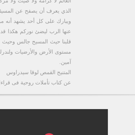
العالم لا كرامة ولا صيت ولا م
الذي يعرف أن يصفح عن المسيئين
ويبارك على كل أحد يشهد أنه من 
عنها الرب ليضئ نوركم هكذا قدام
قلبنا حيث المسيح جالس وحيث أ
مستوى الأرض والأرضيات ولندرك 
آمین.
المتنيح القمص لوقا سيدراوس
عن كتاب تأملات روحية فى قراءات