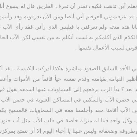
ا نعلم أين تذهب فكيف نقدر أن تعرف الطريق قال له يسوع أنا
م قد عرفتموني العرفتم أبي أيضا ومن الآن تعرفونه وقد رأيتموه
انا هذه مدته ولم تعرفني يا فيلبس الذي رأني فقد رأى الآب
 الكلام الذي أكلمكم به لست أتكلم به من نفسى لكن الآب الح
وني لسبب الأعمال نفسها .
في الأحد السابق للصعود مباشرة هكذا أدركت الكنيسة - لق
 القيامة بقيامته وقدم نفسه حياً قائماً من الأموات وأعطانا ذا
اميذ بعد ؟ بدأ الرب يرفعهم إلى السماويات عينها اسمعه يقول ف
د في حضرة الآب والسكني في المساكن العلوية في حضن الآب 
ن الآب أقامنا معه وأجلسنا معه في السماويات فالمسيح يك
ب وكل واحد فينا له منزلة خاصة في قلب الآب مثل أب حنون 
فه وضعفاته وليس علينا يا أحباء اليوم إلا أن نتمتع بمركزنا 