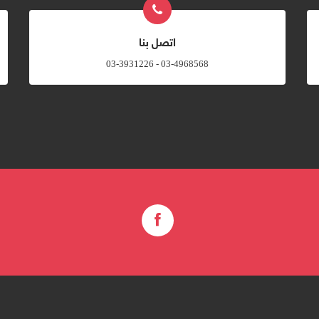
اتصل بنا
03-4968568 - 03-3931226