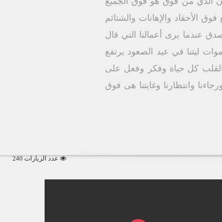
أن الذي من فوق هو فوق الجميع
ق الأحقاد والإهانات والشتائم
دق عندما يرى أعمالنا التي قال
وات ليتنا في عيد الصعود يرتفع
القلب كل حياة وفكر وفعل على
ءنا وانتظارنا وغايتنا هى فوق
عدد الزيارات 240