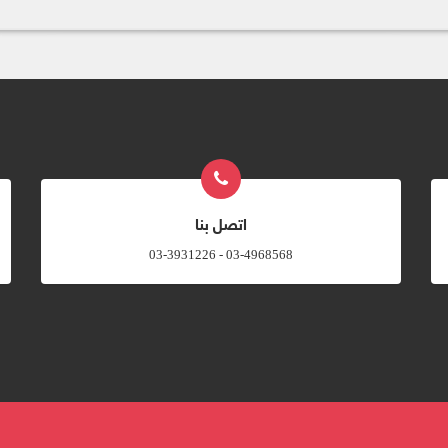
اتصل بنا
03-4968568 - 03-3931226