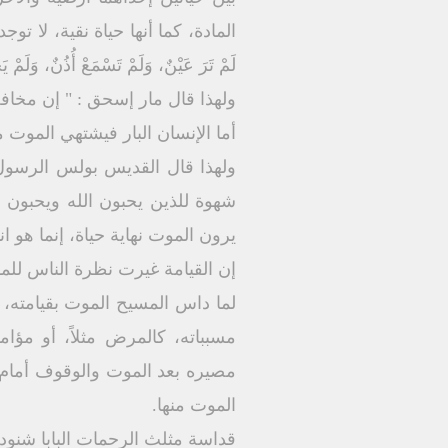
المادة، كما أنها حياة نقية، لا ت
لَمْ تَرَ عَيْنٌ، وَلَمْ تَسْمَعْ أُذُنٌ، وَلَمْ يَخْطُرْ
ولهذا قال مار إسحق : " إن مخاف
أما الإنسان البار فيشتهي الموت م
شهوة للذين يحبون الله ويحبون الح
يرون الموت نهاية حياة، إنما هو ان
إن القيامة غيرت نظرة الناس للمو
لما داس المسيح الموت بقيامته، 
مسبباته، كالمرض مثلاً، أو مؤا
مصيره بعد الموت والوقوف أمام د
الموت منها.
قداسة مثلث الرحمات البابا شنودة