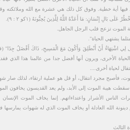
وجد فيها أية خطية. وفوق كل ذلك هي عشرة مع الله وملائكته وق
 عَلَى بَالِ إِنْسَانٍ: مَا أَعَدَّهُ اللَّهُ لِلَّذِينَ يُحِبُّونَهُ (۱کو ۲ : ۹).
ة الموت تزعج قلب الرجل الجاهل.
ثلما يشتهي الحياة".
ياة الأخرى، ويرون أنها أفضل جدا من عالمنا هذا الذي فقد نقا
تقال لحياة أخرى....
ت، فأصبح مجرد انتقال، أو قل هو عملية ارتقاء، لذلك صار شهوة
سقطت هيبة الموت إلى الأبد، ولم يعد القديسون يخافون الموت
مرات الناس الأشرار واعتداءاتهم. إنما يخاف الموت الإنسا
ينونة الله العادلة أو يخاف الموت الذي له شهوات يمارسها 
 الثالث