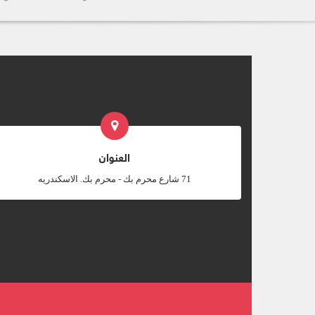
العنوان
‎71 شارع محرم بك - محرم بك. الاسكندريه