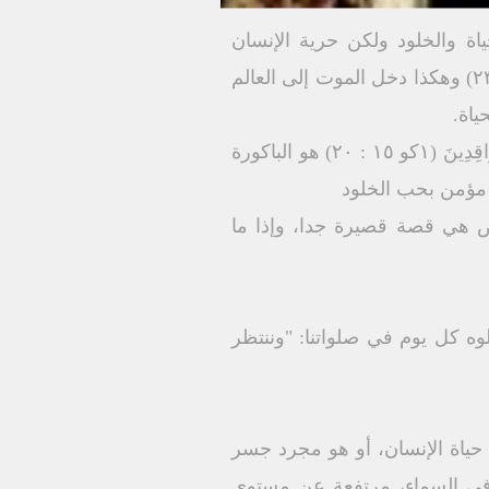
ياة والخلود ولكن حرية الإنسان
انحرفت إلى الخطيئة فجلب لنفسه الموت كنتيجة لخطيئته لأن أُجْرَةَ الْخَطِيَّةِ هِيَ مَوْتٌ" (رو ٦: ٢٣) وهكذا دخل الموت إلى العالم
ياة.
وقيامة المسيح هي عربون لقيامتنا جميعًا، لذلك وصفه القديس - بولس الرسول بأنه "باكورَةَ الرَّاقِدِينَ (١کو ۱٥ : ۲۰) هو الباكورة
 مؤمن بحب الخلود
أرض هي قصة قصيرة جدا، وإذا ما
لوه كل يوم في صلواتنا: "وننتظر
ي حياة الإنسان، أو هو مجرد جسر
ة في السماء، مرتفعة عن مستوى