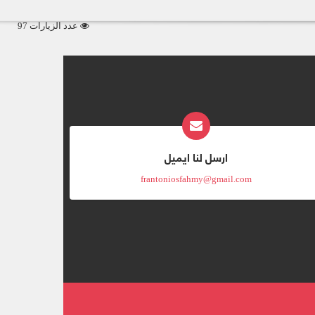
عدد الزيارات 97
ارسل لنا ايميل
frantoniosfahmy@gmail.com