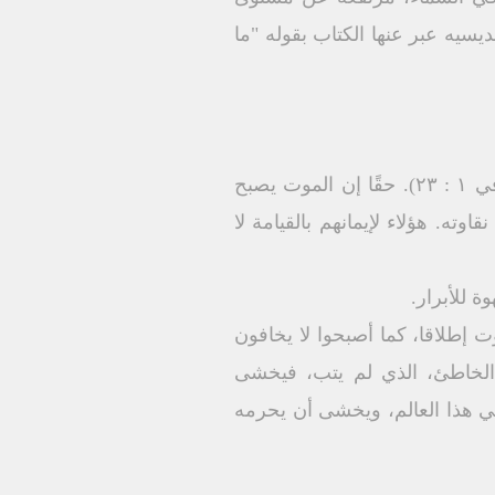
ديسيه عبر عنها الكتاب بقوله "ما
ولهذا قال القديس بولس الرسول لِي اشْتِهَاءُ أَنْ أَنْطَلِقَ وَأَكُونَ مَعَ الْمَسِيحِ، ذَاكَ أَفْضَلُ جِدًا" (في ۱ : ۲۳). حقًا إن الموت يصبح
وته. هؤلاء لإيمانهم بالقيامة لا
 للأبرار.
 إطلاقا، كما أصبحوا لا يخافون
ن الخاطئ، الذي لم يتب، فيخشى
في هذا العالم، ويخشى أن يحرمه