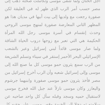
أجل الحنان ولما شفى موسى وتكاملت صحته ذهب إلى
مصر حسب أمر الرب الذي ظهر له في العليقة لكن
صفورة رجعت مع ولديها إلى بيت أبيها في مديان هذا هو
المظهر الثاني المعارضة صفورة لمنهج موسى الروحي
وحدث إنقسام في أسرة موسى رجل الله المرأة
الحكيمة هي التي تعبر مع زوجها دروب الحياة الشاقة
ولما صار موسى قائداً لبني إسرائيل وعبر بالشعب
الإسرائيلي البحر الأحمر إستقر في سيناء وتسلم الشريعة
من الرب سمع يثرون حمو موسى كل ما صنع الله إلى
موسى وإلى إسرائيل شعبه وأن الرب أخرج إسرائيل من
مصر فأخذ يثرون حمو موسى صفورة وابنيهما جرشوم
واليعازر وكان موسى نازلاً عند جبل الله فخرج موسى
لاستقبال حميه وسجد وقبله سأل كل واحد صاحبه عن
سلامته ثم دخلا إلى الخيمة وقص موسى على حقيه كل