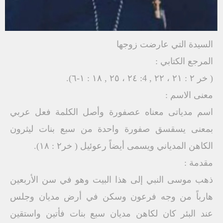
السيدة التي عارضت زوجها
المرجع الكتابي :
( خر ۲ : ۲۱ ، ٢٢ , 4: ٢٤ ، ٢٥ , ١٨ : ١-٦).
معنى الاسم :
اسم مدیاتی معناه عصفورة وأصل الكلمة فعل عربي
بمعنى يسقسق صفورة واحدة من سبع بنات ليثرون
الكاهن المدياني ويسمى أيضاً رعوئيل ( خر۲ : ۱۸).
مقدمة :
ذهب موسى النبي إلى هذا البيت وهو في سن الأربعين
هارباً من وجه فرعون وسكن في أرض مديان وجلس
عند البئر كان لكاهن مديان سبع بنات فأتين واستقين