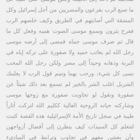
ما صنع الرب بفرعون والمصريين من أجل إسرائيل وكل
المشقة التي أصابتهم في الطريق وكيف خلصهم الرب
ففرح يثرون وسمع موسى الصوت هميه وفعل كل ما
قال ثم صرف موسى حماه فمضى إلى أرضه موسى
رجل الله لم يعاتب حميد ولا صفورة على تركه إياه في
البرية وذهابه وحيداً إلى مصر ولكن رجل الله المحب
نسى كل شيء، ورحب بهما وتمم قول الرب لا يغلبنك
الشربل اغلب الشر بالخير لم تسمع بعد ذلك شيئاً عن
صفورة ونقول لو تجاوبت صفورة مع زوجها موسى
وشاركته حياته الروحية العالية ككليم الله لتركت آثاراً
طيبة في سجل تاريخ الأمة الإسرائيلية هذه القصة كتبت
لتتعلم كل السيدات كيف ينظرن إلى أفضال أزواجهن
وأن يعشن معهم في تجاوب وترابط في المبادىء