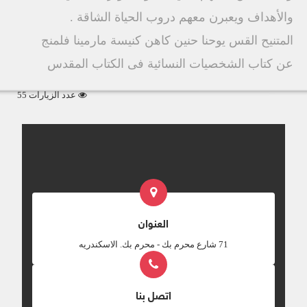
والأهداف ويعبرن معهم دروب الحياة الشاقة .
المتنيح القس يوحنا حنين كاهن كنيسة مارمينا فلمنج
عن كتاب الشخصيات النسائية فى الكتاب المقدس
عدد الزيارات 55
العنوان
‎71 شارع محرم بك - محرم بك. الاسكندريه
اتصل بنا