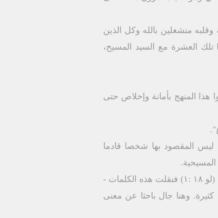
وقلبه منشغلين بالله وكل الذين
تلك العشرة مع السيد المسيح،
 هذا المنهج بأمانة وإخلاص حتى
".
 ليس المقصود بها شخصا قادما
 المسيحية.
هذا السائح الروسي قرأ في الكتاب المقدس الآية التي تقول: «ينبغي أن يصلى كل حين وَلَا يُمَلَّ» (لو ۱۸ :۱) فنقلت هذه الكلمات -
كثيرة. وهنا جال باحثا عن معنى