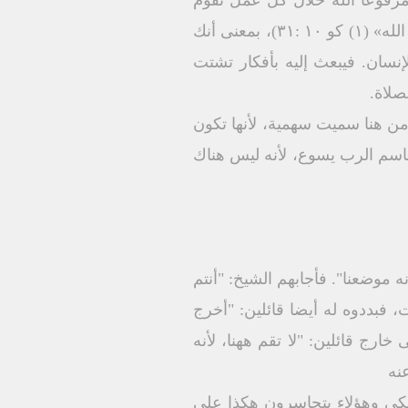
مرفوعا الله خلال كل عمل تقوم
به. وهناك آية جميلة تقول: «فإذا كنتم تأكلون أو تقربون أو تفعلون شيئًا، فَافْعَلُوا كُلَّ شَيْءٍ لِمَجدِ الله» (۱) کو ۱۰ :۳۱)، بمعنى أنك
إنسان. فيبعث إليه بأفكار تشتت
صلاة.
ومن هنا سميت سهمية، لأنها تكون
 باسم الرب يسوع، لأنه ليس هناك
ه موضعنا". فأجابهم الشيخ: "أنتم
فبددوه له أيضا قائلين: "أخرج
ارج قائلين: "لا تقم ههنا، لأنه
نه
 أبكي وهؤلاء يتجاسرون هكذا على