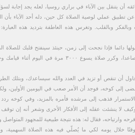
قه أن يتنقل بين الآباء في براري روسيا، لعله يجد إجابة ل
 عن تطبيق عملي لوصية الصلاة كل حين، دله أحد الآباء بأن ال
وبالفكر وبالقلب. وتغرس هذه العاطفة بترديد هذه العبارة: 
ها دائما فإذا نجحت إلى زمن، حينئذ سينفتح قلبك للصلاة الدا
الآباء، فأطع إرشادي من الآن فصاعدا، وكرر صلاة يسوع 
تحاول أن تنقص أو تزيد في العدد والله سيساعدك، وبتلك الط
ضى إلى كوخه، فوجد أن الأمر صعب في اليومين الأولين، ولك
الاستمرار فذهب إلى مرشده فأمره بالمزيد، وفي كوخه ردد ه
كيف لا ينشئت عقله إلى الأفكار الأخرى وشعر أنه إن توقف عن
حه وارتياحه، فقال له: هذه نتيجة طبيعية للمجهود المتواصل و
قتًا خلال يومه لكي ما يُصلّي فيه هذه الصلاة السهمية،