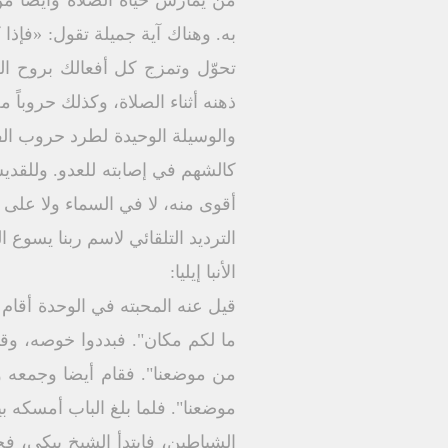
من يمارس حياة الصلاة وأيضا من
تحوّل وتمزج كل أفعالك بروح الص
ذهنه أثناء الصلاة، وكذلك حروباً
والوسيلة الوحيدة لطرد حروب الفك
كالشهم في إصابته للعدو. وللقديس
أقوى منه، لا في السماء ولا على 
الترديد التلقائي لاسم ربنا يسوع 
الأنبا إيليا:
قيل عنه المحبته في الوحدة أقام ف
ما لكم مكان". فبددوا خوصه، وق
من موضعنا". فقام أيضا وجمعه وجل
موضعنا". فلما بلغ الباب أمسكه ب
الشياطين، فابتدأ الشيخ يبكي، فج