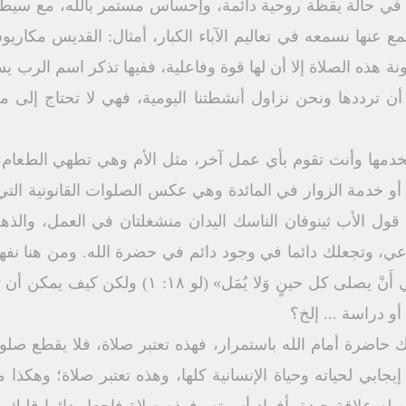
ان في حالة يقظة روحية دائمة، وإحساس مستمر بالله، مع سيط
مع عنها نسمعه في تعاليم الآباء الكبار، أمثال: القديس مكار
ة هذه الصلاة إلا أن لها قوة وفاعلية، ففيها تذكر اسم الرب
ن ترددها ونحن نزاول أنشطتنا اليومية، فهي لا تحتاج إلى
مها وأنت تقوم بأي عمل آخر، مثل الأم وهي تطهي الطعام، وأ
ية أو خدمة الزوار في المائدة وهي عكس الصلوات القانونية الت
 قول الأب ثينوفان الناسك اليدان منشغلتان في العمل، والذهن
وعي، وتجعلك دائما في وجود دائم في حضرة الله. ومن هنا نف
«وَقَالَ لَهُمْ أَيْضًا مَثَلًا فِي أَنَّهُ يَنْبَغِي أَن
 دراسة ... إلخ؟
تك حاضرة أمام الله باستمرار، فهذه تعتبر صلاة، فلا يقطع صلوا
ابي لحياته وحياة الإنسانية كلها، وهذه تعتبر صلاة؛ وهكذا من