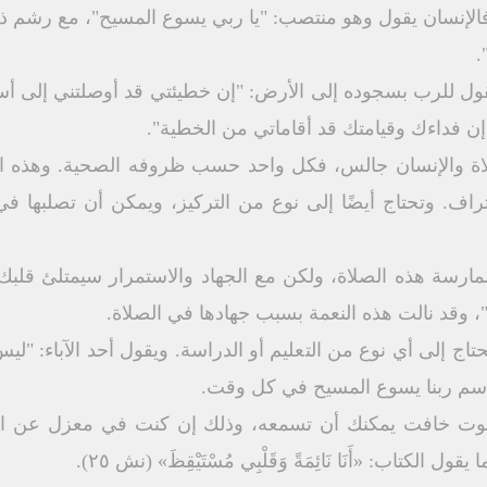
 فالإنسان يقول وهو منتصب: "يا ربي يسوع المسيح"، مع رشم ذ
.
قول للرب بسجوده إلى الأرض: "إن خطيئتي قد أوصلتني إلى أسف
ن فداءك وقيامتك قد أقاماتي من الخطية".
لاة والإنسان جالس، فكل واحد حسب ظروفه الصحية. وهذه الص
تراف. وتحتاج أيضًا إلى نوع من التركيز، ويمكن أن تصلبها
مارسة هذه الصلاة، ولكن مع الجهاد والاستمرار سیمتلئ قلبك 
ة"، وقد نالت هذه النعمة بسبب جهادها في الصلاة.
حتاج إلى أي نوع من التعليم أو الدراسة. ويقول أحد الآباء: "
اسم ربنا يسوع المسيح في كل وقت.
وت خافت يمكنك أن تسمعه، وذلك إن كنت في معزل عن ال
كتاب: «أَنَا نَائِمَةً وَقَلْبِي مُسْتَيْقِظَ» (نش ٢٥).