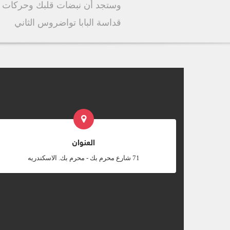
وستجد أن نبضات قلبك وحركات الت
قداسة البابا تواضروس الثاني
العنوان
‎71 شارع محرم بك - محرم بك. الاسكندريه