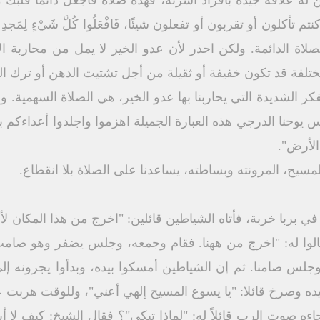
 له علاقة جيدة بأفراد أسرته، فهذه صلاة فاجعل دائما قلبك 
لاة الدائمة. ولكن احذر لأن عدو الخير لا يمل من محاربة ال
 مختلفة قد تكون خفيفة أو ثقيلة من أجل تشتيت الدهن أو ترك ال
ر الشديدة التي يحاربنا بها عدو الخير، هي الصلاة السهمية. 
 يوحنا الدرجي هذه العبارة الجميلة اهزموا واجلدوا أعداءكم
الأرض".
المسيح، المرونته وبساطته، يساعدنا على الصلاة بلا انقطاع.
ي بربا خربة، فأتاه الشياطين قائلين: "اخرج من هذا المكان لأن
الوا له: "اخرج من ههنا. فقام وجمعه، وجلس يضفر وهو صامت، 
س صامنا. ثم إن الشياطين أمسكوا بيده، وبدأوا يجرونه إلى خ
يده وصرخ قائلا: "يا يسوع المسيح إلهي أعني"، وللوقت هربت ع
اءه صوت الرب قائلاً له: "لماذا تبكي"؟ فقال الشيخ: كيف لا