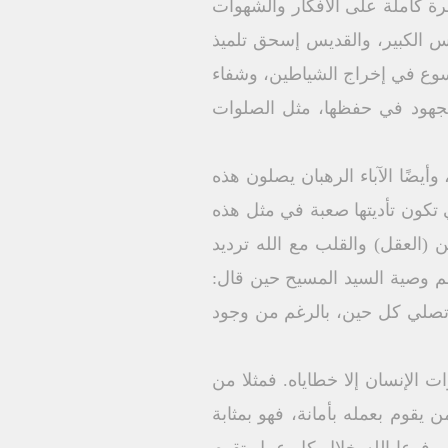
رة كاملة على الأفكار والشهوات
يوس الكبير، والقديس إسحق تلميذ
 يسوع في إخراج الشياطين، وشفاء
 مجهود في حفظها، مثل الصلوات
يضًا الآباء الرهبان يصلون هذه
ي تكون تأديتها صعبة في مثل هذه
 (العقل) والقلب مع الله ترديد
هم وصية السيد المسيح حين قال:
ْ يصلى كل حينٍ وَلا يُمَل» (لو ۱۸: ۱) ولكن كيف يمكن أن تصلي كل حين، بالرغم من وجود
ت الإنسان إلا خطاياه. فمثلا من
 يقوم بعمله بأمانة، فهو بمثابة