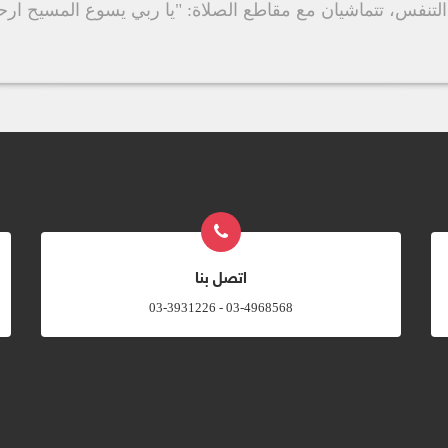
نفس، تتماشيان مع مقاطع الصلاة: "يا ربي يسوع المسيح ارحم
اتصل بنا
03-4968568 - 03-3931226