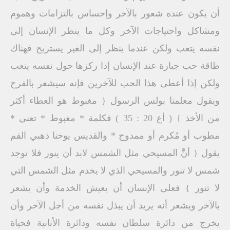
أن يكون عنده شعور بالآخر وإحساس بالتزامات وهموم
ومشاكل واحتياجات الآخر وكل ما ينظر الإنسان إلى
نفسه يتعب ولكن عندما ينظر إلى الغير يستريح فهناك
طاقة حب جبارة عند الإنسان إذا ركزها حول نفسه يتعب
ولكن إذا أعطى هذا الحب للآخرين فإنه سيشعر بالفرح
ويقول معلمنا بولس الرسول { مغبوط هو العطاء أكثر
من الأخذ } ( أع 20 : 35 ) فكلمة * مغبوط * تعني *
مطوب أو مُكرم أو ممدوح * والقديس يوحنا ذهبي الفم
يقول { أنَّ المسيحي مثل الشمس لابد أن ينور فلا توجد
شمس لا تنور والمسيحي الذي لا يخدم مثل الشمس التي
لا تنور } فعلى الإنسان أن يعيش الخدمة وأن يشعر
بالآخر ويشعر أنه يريد أن يبذل نفسه من أجل الآخر وأن
يخرج من دائرة سلطان نفسه ودائرة الأنانية فحياة