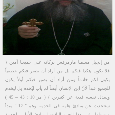
من إنجيل معلمنا مارمرقس بركاته على جميعنا آمين {
فلا يكون هكذا فيكم بل من أراد أن يصير فيكم عظيماً
يكون لكم خادماً ومن أراد أن يصير فيكم أولاً يكون
للجميع عبداً لأنَّ ابن الإنسان أيضاً لم يأتِ ليُخدم بل ليخدم
وليبذل نفسه فدية عن كثيرين } ( مر 10 : 43 – 45 )
سنتحدث عن مبادئ هامة في الخدمة وهم " 12 " مبدأ
وسنتناول في هذا الجزء الثلاث المبادئ الأولى للخدمة