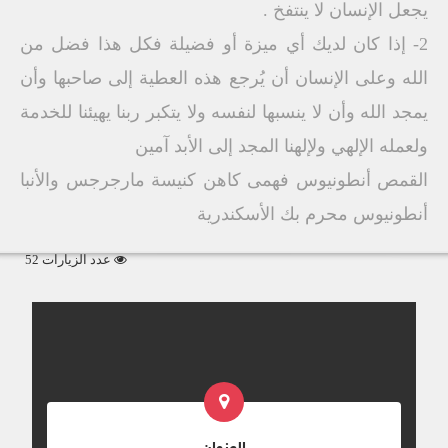
يجعل الإنسان لا ينتفخ .
2- إذا كان لديك أي ميزة أو فضيلة فكل هذا فضل من
الله وعلى الإنسان أن يُرجع هذه العطية إلى صاحبها وأن
يمجد الله وأن لا ينسبها لنفسه ولا يتكبر ربنا يهيئنا للخدمة
ولعمله الإلهي ولإلهنا المجد إلى الأبد آمين
القمص أنطونيوس فهمى كاهن كنيسة مارجرجس والأنبا
أنطونيوس محرم بك الأسكندرية
عدد الزيارات 52
العنوان