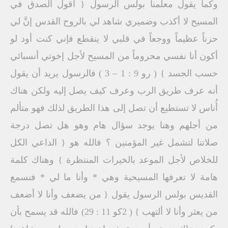
وكما يقول معلمنا بولس الرسول { أقول الصدق في
المسيح لا أكذب وضميري شاهد لي بالروح القدس إنَّ لي
حزناً عظيماً ووجعاً في قلبي لا ينقطع فإني كنت أود لو
أكون أنا نفسي محروماً من المسيح لأجل إخوتي أنسبائي
حسب الجسد } ( رو 9 : 1 – 3 ) فالرسول يريد أن يقول
أنه عرف طريق الرب وعرف كيف يصل إليه ولكن هناك
أُناس لا تستطيع أن تصل إلى هذا الطريق لذلك فهو متألم
من أجلهم وهنا يوجد سؤال هام وهو هل تصل درجة
صلاتنا لتشمل غير المؤمنين ؟ فالله هو { الداعي الكل
للخلاص لأجل الموعد بالخيرات المنتظرة } وهناك كلمة
هامة لا تعرفها المسيحية وهي * وأنا ما لي * فنسمع
القديس بولس الرسول يقول { من يضعف وأنا لا أضعف
من يعثر وأنا لا ألتهب } ( 2كو 11 : 29) فالله قد يسمح بأن