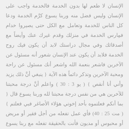
الإنسان لا طعم لها بدون الخدمة فالخدمة واجب على
الإنسان وليس فضل منه وربنا يسوع كرَّم الخدمة ودعا
كل الناس للخدمة وتعامل مع الكل حتى يصيروا خدام
فمِارس الخدمة في منزلك وقدم غيرك عنك وأيضاً مع
أصدقائك وفي مجال دراستك لابد أن يكون فيك روح
الخدمة فلابد أن يكون عند الإنسان شعور أنه مسئول عن
الآخرين فاشعر بنعمة الله واشعر أنك مسئول عن راحة
ومحبة الآخرين وتذكر دائماً هذه الآية { ينبغي أنَّ ذلك يزيد
وأني أنا أنقص } ( يو 3 : 30 ) واعلم أنَّ درجة محبتنا
للآخرين هي من نفس درجة محبتنا لله وربنا يسوع قال {
بما أنكم فعلتموه بأحد إخوتي هؤلاء الأصاغر فبي فعلتم }
( مت 25 : 40) فأي عمل تفعله من أجل فقير أو مريض
أو محبوس أو مديون فأنت بالحقيقة تفعله مع ربنا يسوع