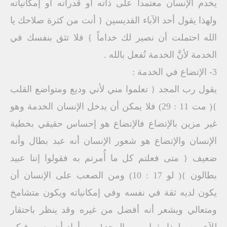
يخدم الإنسان معتمداً على ذاته أو قدراته أو إمكانياته
ولهذا يقول أحد الآباء القديسين { أنت من كثرة صلاحك يا
الله احتملت أن نصير لك خداماً } فلا تثق بنفسك في
الخدمة لأنَّ الخدمة تُفعل بالله .
3- الإتضاع في الخدمة :
يقول رب المجد { تعلموا مني لأني وديع ومتواضع القلب
}( مت 11 : 29) فلا يمكن أن يدخل الإنسان الخدمة وهو
غير مزين بالإتضاع فالإتضاع هو إحساس حقيقي بخطية
الإنسان والإتضاع هو شعور الإنسان أنه عبد بطال وأنه
ضعيف { متى فعلتم كل ما أُمرتم به فقولوا إننا عبيد
بطالون }( لو 17 : 10) ومن الصعب على الإنسان أن
يكون لديه ثقة في نفسه وفي إمكانياته ويكون متشامخ
ومتعالي ويشعر أنه أفضل من غيره وقد ينظر باحتقار