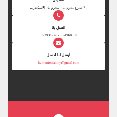
‎71 شارع محرم بك - محرم بك. الاسكندريه
اتصل بنا
03-4968568 - 03-3931226
ارسل لنا ايميل
frantoniosfahmy@gmail.com