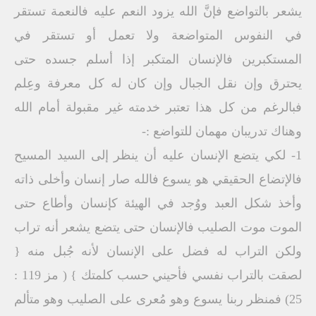
يشعر بالتواضع فإنَّ الله يزود النعم عليه فالنعمة تستقر
في النفوس المتواضعة ولا تعمل أو تستقر في
المستكبرين فالإنسان المتكبر إذا أسلم جسده حتى
يحترق وإن نقل الجبال وإن كان له كل معرفة وعِلم
فبالرغم من كل هذا تعتبر خدمته غير مقبولة أمام الله
وهناك تدريبان مهمان للتواضع :-
1- لكي يتضع الإنسان عليه أن ينظر إلى السيد المسيح
فالإتضاع الحقيقي هو يسوع فالله صار إنسان وأخلى ذاته
وأخذ شكل العبد ووُجد في الهيئة كإنسان وأطاع حتى
الموت موت الصليب فالإنسان حتى يتضع يشعر أنه تراب
ولكن التراب له فضل على الإنسان لأنه جُبل منه {
لصقت بالتراب نفسي فأحيني حسب كلمتك } ( مز 119 :
25) فمنظر ربنا يسوع وهو مُعرى على الصليب وهو متألم