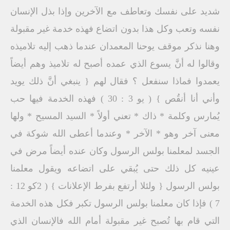
شديد على نفسك وتعاطف مع الآخرين وإذا بذل الإنسان
نفسه وتعب وكل هذا بدون اتضاع فهذه خدمة غير مقبولة
وهنا نذكر موقف يوحنا المعمدان عندما ذهب إليه تلاميذه
وقالوا له أنَّ يسوع الذي عمده أصبح له تلاميذ وهم أيضاً
يعمدوا فماذا سنفعل ؟ فقال لهم { ينبغي أنَّ ذلك يويد
وأني أنا أنقُص } ( يو 3 : 30 ) فهذه الخدمة فيها حب
يُمارس وكلمة * ذاك * تعني أولاً * السيد المسيح * ولها
معنى آخر وهو * الآخر * وعندما أعطى الله شوكة في
الجسد لمعلمنا بولس الرسول وكان عنده أيضاً مرض في
عينيه كل ذلك حتى يُبقي على اتضاعه ويقول معلمنا
بولس الرسول { ولئلا أرتفع بفرط الإعلانات } ( 2كو 12 :
7 ) فإذا كان معلمنا بولس الرسول تكبر فكل هذه الخدمة
التي قام بها تُصبح غير مقبولة أمام الله فالإنسان الذي