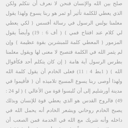
صلح بين الله والإنسان فنحن لا نعرف أن نتكلم ولكن
الذي يعطي للكلمة تأثير أو ثمر هو ربنا يسوع ولهذا يقول
معلمنا بولس الرسول في رسالة أفسس { لكي يعطي
لي كلام عند افتتاح فمي } ( أف 6 : 19) وأيضاً يقول
المزمور { المعطي كلمة للمبشرين بقوة عظيمة } وإن
لم يثمر الله في الكلمة فتصبح لا معنى لها ويقول معلمنا
بطرس الرسول آية هامة { إن كان يتكلم أحد فكأقوال
الله } ( 1بط 4 : 11) فعلى الخادم أن يقول كلمة الله
ولهذا أوصى ربنا يسوع المسيح تلاميذه أن { فأقيموا في
مدينة أورشليم إلى أن تُلبسوا قوة من الأعالي } ( لو 24 :
49) فالروح القدس هو الذي يعطي قوة للإنسان وبذلك
يصبح الخادم روحاني ويشعر الخادم أنه يحمل الله في
داخله وأنه شريك مع الله في الخدمة فمن الصعب أن