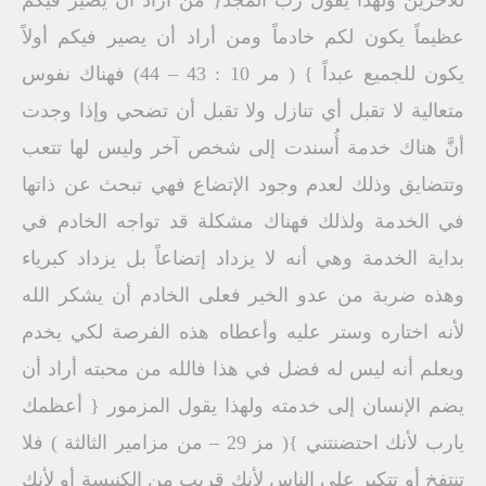
للآخرين ولهذا يقول رب المجد{ من أراد أن يصير فيكم
عظيماً يكون لكم خادماً ومن أراد أن يصير فيكم أولاً
يكون للجميع عبداً } ( مر 10 : 43 – 44) فهناك نفوس
متعالية لا تقبل أي تنازل ولا تقبل أن تضحي وإذا وجدت
أنَّ هناك خدمة أُسندت إلى شخص آخر وليس لها تتعب
وتتضايق وذلك لعدم وجود الإتضاع فهي تبحث عن ذاتها
في الخدمة ولذلك فهناك مشكلة قد تواجه الخادم في
بداية الخدمة وهي أنه لا يزداد إتضاعاً بل يزداد كبرياء
وهذه ضربة من عدو الخير فعلى الخادم أن يشكر الله
لأنه اختاره وستر عليه وأعطاه هذه الفرصة لكي يخدم
ويعلم أنه ليس له فضل في هذا فالله من محبته أراد أن
يضم الإنسان إلى خدمته ولهذا يقول المزمور { أعظمك
يارب لأنك احتضنتني }( مز 29 – من مزامير الثالثة ) فلا
تنتفخ أو تتكبر على الناس لأنك قريب من الكنيسة أو لأنك