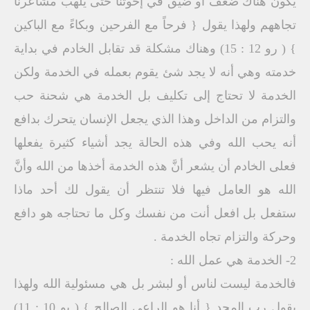
يكون هناك ضعف أو ضيق في إخوتنا حتى يلهب مشاعرنا
تجاههم ولهذا يقول { فرحاً مع الفرحين وبكاءً مع الباكين
} ( رو 12 : 15) وهناك مشكلة قد تقابل الخادم في بداية
خدمته وهي أنه لا يجد شئ يقوم بعمله في الخدمة ولكن
الخدمة لا تحتاج إلى تكليف بل الخدمة هي شحنة حب
والتزام من الداخل وهذا الذي يجعل الإنسان يتحرك بدافع
أنه يحب الله وفي هذه الحالة يجد أشياء كثيرة يفعلها
فعلى الخادم أن يشعر أنَّ هذه الخدمة أخذها من الله وأنَّ
الله هو العامل فيها فلا تنتظر أن يقول لك أحد ماذا
ستفعل بل افعل أنت من نفسك وكل ما تحتاجه هو دافع
وحركة والتزام تجاه الخدمة .
2- الخدمة هي عمل الله :
فالخدمة ليست لناس أو لبشر بل هي مسئولية الله ولهذا
يقول رب المجد { أنا هو الراعي الصالح } ( يو 10 : 11)