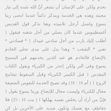
تخدم ولكن على الإنسان أن يشعر أنَّ الله شده إلى تيار
محبته وهذه هي الخدمة ويتذكر دائماً عندما انحنى ربنا
يسوع وغسل أرجل تلاميذه وهنا نذكر قول القديس
أغسطينوس عندما كان يصلي من أجل شعبه فيقول {
أطلب إليك يارب من أجل سادتي عبيدك } * فسادتي *
تعني * الشعب * وهذا يدل على مدى تحلي الخادم
بالإتضاع فالخادم هو عبد للذين يخدمهم في المسيح
يسوع وفي البر ولكن إحذر من الكبرياء ويقول الكتاب
المقدس { قبل الكسر الكبرياء وقبل السقوط تشامخ
الروح } ( أم 16 : 18) وقد تصبح الخدمة للنفوس الضعيفة
مجال للكبرياء وليست مجال للإتضاع وربنا يسوع يقول {
فإنَّ من أراد أن يخلص نفسه يهلكها } ( مت 16 : 25) فلا
تتعاطف مع نفسك وتكون شديد على الآخرين بل كن