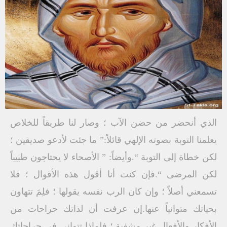
الذي أنحضر من حضن الآب ؛ وصار لنا طريقاً للخلاص
يعلمنا التوبة بصوته الإلهي قائلاً:” ما جئت لأدعو صديقين ؛
لكن خطاة إلى التوبة “.وأيضاً: ” الأصحاء لا يحتاجون طبيباً
لكن المرضى “.فإن كنت أنا أقول هذه الأقوال ؛ فلا
تسمعني أصلاً ؛ وإن كان الرب نفسه يقولها ؛ فلِمَ تتهاون
بحياتك متوانياً عنها.إن عرفت أن لذاتك جراحات من
الأفكار والأفعال غير مشفية ؛ فلماذا تتوانى في جراحاتك