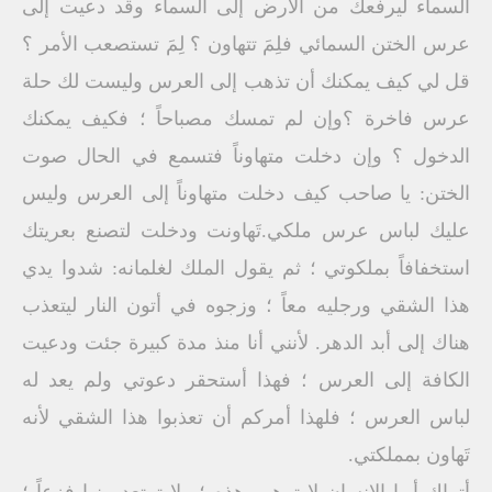
السماء ليرفعك من الأرض إلى السماء وقد دعيت إلى
عرس الختن السمائي فلِمَ تتهاون ؟ لِمَ تستصعب الأمر ؟
قل لي كيف يمكنك أن تذهب إلى العرس وليست لك حلة
عرس فاخرة ؟وإن لم تمسك مصباحاً ؛ فكيف يمكنك
الدخول ؟ وإن دخلت متهاوناً فتسمع في الحال صوت
الختن: يا صاحب كيف دخلت متهاوناً إلى العرس وليس
عليك لباس عرس ملكي.تَهاونت ودخلت لتصنع بعريتك
استخفافاً بملكوتي ؛ ثم يقول الملك لغلمانه: شدوا يدي
هذا الشقي ورجليه معاً ؛ وزجوه في أتون النار ليتعذب
هناك إلى أبد الدهر. لأنني أنا منذ مدة كبيرة جئت ودعيت
الكافة إلى العرس ؛ فهذا أستحقر دعوتي ولم يعد له
لباس العرس ؛ فلهذا أمركم أن تعذبوا هذا الشقي لأنه
تَهاون بمملكتي.