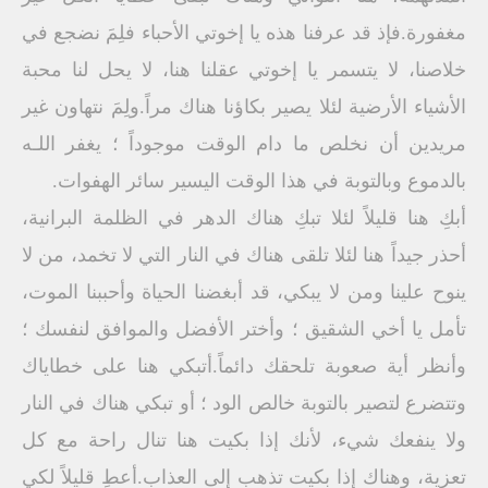
مغفورة.فإذ قد عرفنا هذه يا إخوتي الأحباء فلِمَ نضجع في
خلاصنا، لا يتسمر يا إخوتي عقلنا هنا، لا يحل لنا محبة
الأشياء الأرضية لئلا يصير بكاؤنا هناك مراً.ولِمَ نتهاون غير
مريدين أن نخلص ما دام الوقت موجوداً ؛ يغفر اللـه
بالدموع وبالتوبة في هذا الوقت اليسير سائر الهفوات.
أبكِ هنا قليلاً لئلا تبكِ هناك الدهر في الظلمة البرانية،
أحذر جيداً هنا لئلا تلقى هناك في النار التي لا تخمد، من لا
ينوح علينا ومن لا يبكي، قد أبغضنا الحياة وأحببنا الموت،
تأمل يا أخي الشقيق ؛ وأختر الأفضل والموافق لنفسك ؛
وأنظر أية صعوبة تلحقك دائماً.أتبكي هنا على خطاياك
وتتضرع لتصير بالتوبة خالص الود ؛ أو تبكي هناك في النار
ولا ينفعك شيء، لأنك إذا بكيت هنا تنال راحة مع كل
تعزية، وهناك إذا بكيت تذهب إلى العذاب.أعطِ قليلاً لكي