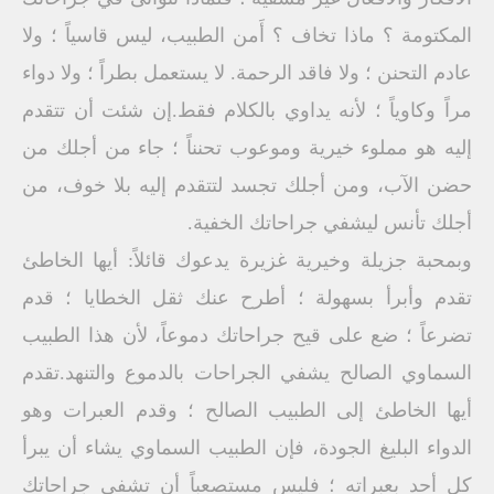
المكتومة ؟ ماذا تخاف ؟ أَمن الطبيب، ليس قاسياً ؛ ولا
عادم التحنن ؛ ولا فاقد الرحمة. لا يستعمل بطراً ؛ ولا دواء
مراً وكاوياً ؛ لأنه يداوي بالكلام فقط.إن شئت أن تتقدم
إليه هو مملوء خيرية وموعوب تحنناً ؛ جاء من أجلك من
حضن الآب، ومن أجلك تجسد لتتقدم إليه بلا خوف، من
أجلك تأنس ليشفي جراحاتك الخفية.
وبمحبة جزيلة وخيرية غزيرة يدعوك قائلاً: أيها الخاطئ
تقدم وأبرأ بسهولة ؛ أطرح عنك ثقل الخطايا ؛ قدم
تضرعاً ؛ ضع على قيح جراحاتك دموعاً، لأن هذا الطبيب
السماوي الصالح يشفي الجراحات بالدموع والتنهد.تقدم
أيها الخاطئ إلى الطبيب الصالح ؛ وقدم العبرات وهو
الدواء البليغ الجودة، فإن الطبيب السماوي يشاء أن يبرأ
كل أحد بعبراته ؛ فليس مستصعباً أن تشفي جراحاتك