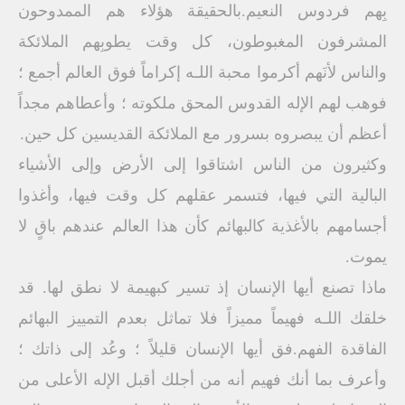
بِهم فردوس النعيم.بالحقيقة هؤلاء هم الممدوحون
المشرفون المغبوطون، كل وقت يطوبِهم الملائكة
والناس لأنَهم أكرموا محبة اللـه إكراماً فوق العالم أجمع ؛
فوهب لهم الإله القدوس المحق ملكوته ؛ وأعطاهم مجداً
أعظم أن يبصروه بسرور مع الملائكة القديسين كل حين.
وكثيرون من الناس اشتاقوا إلى الأرض وإلى الأشياء
البالية التي فيها، فتسمر عقلهم كل وقت فيها، وأغذوا
أجسامهم بالأغذية كالبهائم كأن هذا العالم عندهم باقٍ لا
يموت.
ماذا تصنع أيها الإنسان إذ تسير كبهيمة لا نطق لها. قد
خلقك اللـه فهيماً مميزاً فلا تماثل بعدم التمييز البهائم
الفاقدة الفهم.فق أيها الإنسان قليلاً ؛ وعُد إلى ذاتك ؛
وأعرف بما أنك فهيم أنه من أجلك أقبل الإله الأعلى من