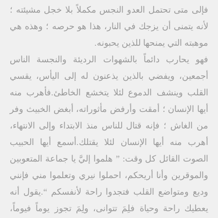
فإلى متى تحتمل العدو النجس مكملاً بلا خجل مشيئته ؛
لأنه يتمنى أن يزجك في النار، هذا هو حرصه ؛ وهذه هي
موهبته التي يمنحها للذين يحبونه.
فهو يحارب دائماً بالشهوات الرديئة والنجسة الناس
أجمعين، ويفضي بالذين يذعنون له إلى اليأس، يقسي
القلب وينشف الدموع لئلا يتخشع الخاطئ.فأهرب منه
أيها الإنسان ؛ أمقت وأرفض مأثوراته، أبغض الخبيث وفر
من الغاش ؛ فإنه قتال للناس منذ الابتداء وإلى الانتهاء،
أهرب منه أيها الإنسان لئلا يقتلك.أسمع أيها الحبيب
الصوت القائل كل وقت: ” هلموا إليَّ يا جماعة المتعوبين
والموقرين وأنا أريحكم، احملوا نيري وتعلموا مني فإنني
وديع ومتواضع القلب فتجدوا راحة لأنفسكم “.يقول أنه
يعطيك راحة وحياة فلِمَ تتوانى، ولِمَ تجوز يوماً فيوماً،