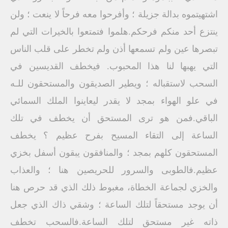
اشتهيتموه بدالة جزيلة ؛ وأفرحوا معه فرحاً لا ينعت ؛ ولن
ينتزع أحد منكم فرحكم.هلموا فتمتعوا بالخيرات التي لم
تبصرها عين ولم تسمعها أذن ولم تخطر على قلب الناس
التي يهبها لنا هذا المحبوب. فيخطف القديسين في
السحب لاستقباله ؛ ويطير الصديقون والمستحقون للـه
في علو الهواء بمجد لا يقدر ليعاينوا الملك السمائي
الباقي.فمن هو ترى المستحق أن يخطف في تلك
الساعة إلى التقاء المسيح بفرح عظيم ؟ يخطف
المستحقون كلهم بمجد ؛ والمنافقون يبقون أسفل بخزي
عظيم.فالطوبى والسرور للحريصين هنا ؛ والعذاب
والخزي لجماعة الخطاة، مغبوط ذلك الذي قد حرص هنا
أن يوجد مستحقاً لتلك الساعة ؛ وشقي ذاك الذي جعل
ذاته غير مستحق لتلك الساعة.فالسحب تخطف