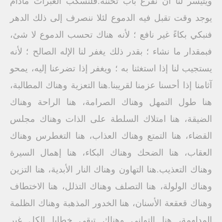
ويتيسر لنا أن نقرع باب تحننه.فلنسكب العبرات مادام
يوجد وقت تقبل فيه الدموع لئلا ننصرف إلى ذلك الدهر
فنبكي بكاءً غير نافع ؛ لأنه هناك تحسب الدموع لا شئ،
فبمقدار ما نشاء ؛ بقدر ذلك يغفر لنا الإله الصالح ؛ لأنه
يستجيب لنا إذا استغثنا به ؛ ويغفر إذا تضرعنا إليه، يمحو
آثامنا إذا أحسنا عزمنا لقريبنا.هنا التعزية وهناك المطالبة،
هنا طول التمهل وهناك الصرامة، هنا الراحة وهناك
الضيقة، هنا امتلاك السلطة على الذات وهناك مجلس
القضاء، هنا التمتع وهناك العذاب، هنا التغطرس وهناك
العقاب، هنا الضحك وهناك البكاء، هنا إهمال السيرة
وهناك التعذيب.هنا التهاون وهناك النار الأبدية، هنا التزين
وهناك الولولة، هنا التصلف وهناك التذلل، هنا الاختطاف
وهناك قعقعة الأسنان، هنا الخدور المذهبة وهناك الظلمة
المدلهمة، هنا التواني وهناك تبقى خطايا الكل غير