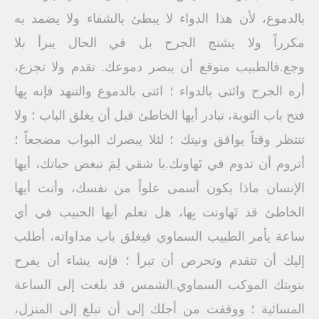
بالدموع، لأن هذا الدواء لا يبطئ بالشفاء ولا يضمد به
مكرراً ولا يشنج الجرح بل في الحال يبرأ بلا
وجع.فالطبيب متوقع أن يبصر دموعك. تقدم ولا تجزع،
أره الجرح وائتى بالدواء ؛ ائتى بالدموع والتنهد فإنه بِها
فتح باب التوبة، تبادر أيها الخاطئ قبل أن يغلق الباب ؛ ولا
تنتظر وقتاً يوافق ونيتك ؛ لئلا يبصرك البواب مضجعاً ؛
أتروم أن تدوم في تَهاونك.يا شقي لِمَ تبغض حياتك، أيها
الإنسان ماذا يكون أسمى علواً من نفسك، وأنت أيها
الخاطئ قد تَهاونت بِها، هل تعلم أيها الحبيب في أي
ساعة يأمر الطبيب السماوي فيغلق باب مداواته، أطلب
إليك أن تتقدم وتحرص أن تبرأ ؛ فإنه يشاء أن يفرح
بتوبتك الموكب السماوي.الشمس قد بلغت إلى الساعة
المسائية ؛ ووقفت من أجلك إلى أن تبلغ إلى المنزل،