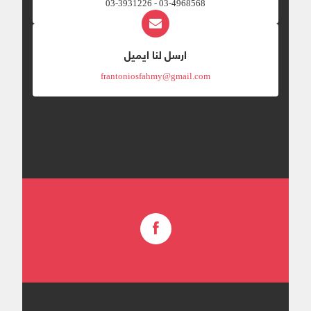
03-4968568 - 03-3931226
ارسل لنا ايميل
frantoniosfahmy@gmail.com