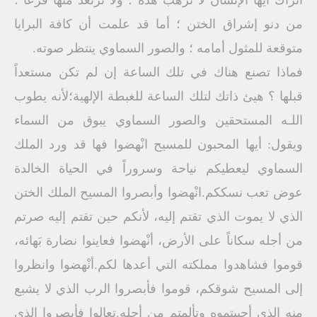
أتراك أيها الإنسان لا ترهب هذه ؛ ولا ترتعد منها فزعاً ؛
من دنو إشراق الختن ؛ أما قد علمت أن كافة البرايا
متوقعة للمثول أمامه ؛ والصور السماوي ينتظر صوته.
فماذا تصنع هناك في تلك الساعة إن لم تكن مستعداً
قبلها ؟ هيئ ذاتك لتلك الساعة للغبطة الإلهية؛لأنه يطوب
اللـه المستحقين والصور السماوي يبوق من السماء
ويقول: أيها المحبون للمسيح انْهضوا فها قد ورد الملك
السماوي ليعطيكم نياحة وسروراً في الحياة الخالدة
عوض تعب نسككم.انْهضوا وأبصروا المسيح الملك الختن
الذي لا يموت الذي تقتم إليه، لأنكم حين تقتم إليه صرتم
من أجله سكاناً على الأرض، أنْهضوا فعاينوا نضارة بَهائه،
قوموا فشاهدوا مملكته التي أعدها لكم.أنْهضوا وانظروا
إلى المسيح شوقكم، قوموا فأبصروا الرب الذي لا يشبع
منه الذي أحببتموه وتألمتم من أجله.تعالوا فأبصروا الذي