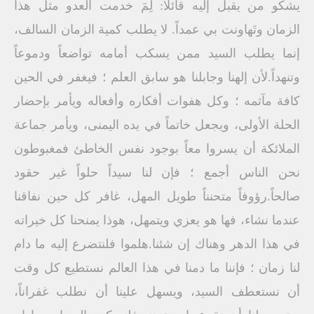
يشكو من يقبل إليه قائلاً: لِمَ خدمت العدو مثل هذا
الزمان وتَهاونت بي عمداً. لا يطلب كمية الزمان السالف،
إنما يطلب السيد ممن يسكب أمامه تواضعاً ودموعاً
وتنهداً.لأن إلهنا وجابلنا هو سابق العلم ؛ فيغفر في الحين
كافة مآثمه ؛ وكل هفوات أفكاره وأفعاله ويأمر بإحضار
الحلة الأولى، ويجعل خاتماً في يده اليمنى، ويأمر جماعة
الملائكة أن يسروا معاً بوجود نفس الخاطئ فمغبوطون
نحن الناس أجمع ؛ فإن لنا سيداً حلواً غير حقود
صالحاً.رؤوفاً متحنناً طويل المهل، غافر كل حين نفاقنا
عندما نشاء، فها هو يعزي ويتمهل، هوذا يمنحنا كل خيراته
في هذا الدهر وهناك إن شئنا.هلموا فلنتضرع إليه ما دام
لنا زمان ؛ فإننا ما دمنا في هذا العالم نستطيع كل وقت
أن نستعطف السيد، ويسهل علينا أن نطلب غفراناً،