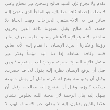
تقدم ولا تجزع فإن السيد صالح ومتحنن غير محتاج وغني
لا يطلب إحصاء كافة خطاياك، هو الملجأ الذي يلتجئ إليه
سائر من به الآلام.يشفي الجراحات ويهب الحياة بلا
حسد، لأنه صالح يقبل بسهولة كافة الذين يخرون
ساجدين لأنه هو الإله الأعظم وسابق علمه، يعرف سائر
رؤيتنا وأفكارنا ؛ يبرئ الإنسان إذا تقدم إليه، لأنه يعاين
قلبه وكافة نشاطه إذا دنا إليه مؤمناً بفكر غير
منتقل.فالإله الصالح بخيريته موجود للذين يبتغونه ؛ ومن
قبل أن يرفع الإنسان نظره إليه يقول له: قد حضرت.
وقبل أن يدنو منه يفتح له كنزه، وقبل أن يهمل دموعه
يسكب كنوزه، وقبل أن يتضرع إليه يصالحه، وقبل أن
يبتهل إليه ينال الرحمة لأن محبة اللـه بخلوص تشتاق
هكذا.والذين يقبلون إليه لا يبطئ عن الاستماع لهم، لا