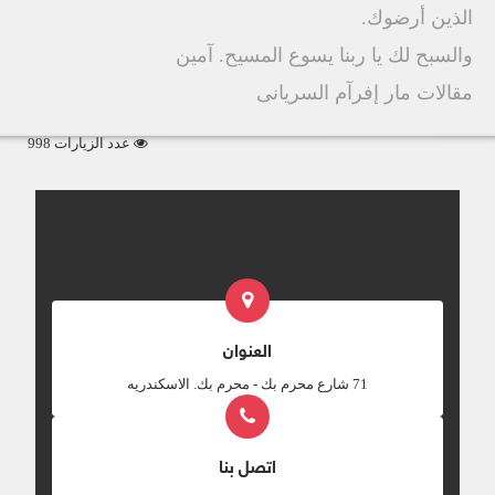
الذين أرضوك.
والسبح لك يا ربنا يسوع المسيح. آمين
مقالات مار إفرآم السريانى
عدد الزيارات 998
العنوان
‎71 شارع محرم بك - محرم بك. الاسكندريه
اتصل بنا