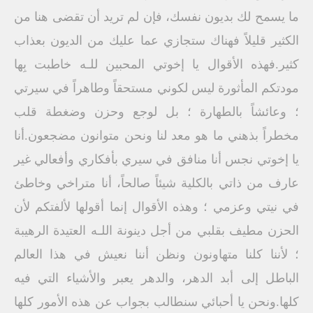
ما يسمح لك بديون نفسك، فإن لم تريد أن تقضى هنا من
الكثير قليلاً فهناك ستجازي عما عليك من الديون بعذاب
كثير.فهذه الأقوال يا إخوتي المحبين للـه خاطبت بِها
مودتكم المأثورة ليس لكوني مستحقاً وطاهراً في سيرتي
؛ وعائشاً بالطهارة ؛ بل لوجع وحزن وضغطة قلب
مخطراً بذهني ما هو معد لنا ونحن متوانون مضجعون.أنا
يا إخوتي نجس أنا منافق في سيري بأفكاري وأفعالي غير
عارف من ذاتي بالكلية شيئاً صالحاً، أنا متراخي وخاطئ
في نيتي وعزمي ؛ وهذه الأقوال إنما أقولها لألفتكم لأن
الحزن مطيف بقلبي من أجل دينونة اللـه العتيدة الرهيبة
؛ لأننا كلنا متهاونون ونظن أننا نعيش في هذا العالم
الباطل إلى أبد الدهر، والدهر يعبر والأشياء التي فيه
كلها.ونحن يا أحبائي سنطالب بجواب عن هذه الأمور كلها