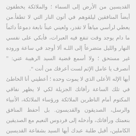
القديسين من الأرض إلى السماء ؛ والملائكة يخطفون
أيضاً المنافقين ليلقوهم في أتون النار التي لا تطفأ.من
يعطي لرأسي مياهاً لا تقدر، ولعيني عيناً نابعة دموعاً دائماً
ما دام يوجد وقت تنفع فيه العبرات، فأبكي على نفسي
النهار والليل متضرعاً إلى اللـه ألا أوجد في ساعة وروده
غير مستحق ؛ ولا أسمع قضية السيد الرهيبة عني: ”
أنصرف يا عامل الإثم لست أعرفك من أنت “.
أيها الإله الأعلى الذي لا يموت وحده ؛ أعطيني أنا الخاطئ
في تلك الساعة رأفاتك الجزيلة لكي لا يظهر نفاقي
المكتوم أمام الناظرين الملائكة ورؤساء الملائكة، الأنبياء
والرسل، الصديقون والقديسون. بل أحفظ المنافق
بنعمتك ورأفاتك، وأدخله إلى فردوس النعيم مع الصديقين
الكاملين، أقبل طلبة عبدك أيها السيد بشفاعة القديسين