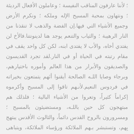
؛ لأننا عارفون المناقب النفيسة ؛ وعاملون الأفعال الرديئة
؛ ونتهاون بمحبة المسيح الإله وملكه ؛ ونكرم الأرض
وجميع الأشياء التي فيها.إن الفضة والذهب لا تنقذنا من
النار الرهيبة ؛ والثياب والتنعم يوجد هنا لدينونتنا.فالأخ لن
يفتدي أخاه، والأب لا يفتدى ابنه، لكن كل واحد يقف في
مقام رتبته في الحياة أو في النار.لقد تجرد القديسون
والصديقون والأبرار من هذا العالم وأموره باختيارهم،
وبرجاء وصايا اللـه الصالحة أيقنوا أنَهم يتمتعون بخيراته
في فردوس النعيم.لأنـهم تاقوا إلى المسيح وأكرموه
إكراماً كثيراً، وتعروا من الأشياء البالية ؛ فلذلك هم
مبتهجون كل حين باللـه، ومستضيئون بالمسيح ؛
ومسرورون بالروح القدس دائماً، والثالوث الأقدس يبتهج
بِهم، وتستبشر بـهم الملائكة ورؤساء الملائكة، ويتباهى