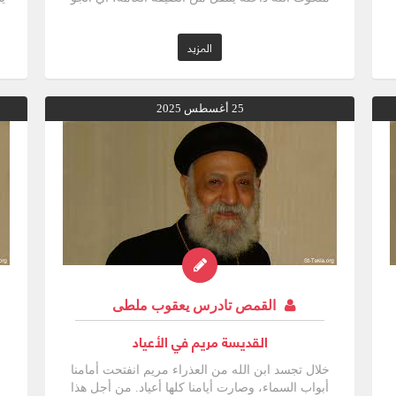
م
المزيد
ب
أ
25 أغسطس 2025
ي
ك
القمص تادرس يعقوب ملطى
القديسة مريم في الأعياد
و
خلال تجسد ابن الله من العذراء مريم انفتحت أمامنا
ا
أبواب السماء، وصارت أيامنا كلها أعياد. من أجل هذا