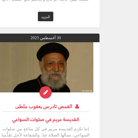
المزيد
30 أغسطس 2025
القمص تادرس يعقوب ملطى
القديسة مريم في صلوات السواعي
إننا نكرم القديسة مريم في كل ساعةٍ من صلوات
السواعي، نسألها الصلاة عنا، والشفاعة لأجل تَقَدُّمنا