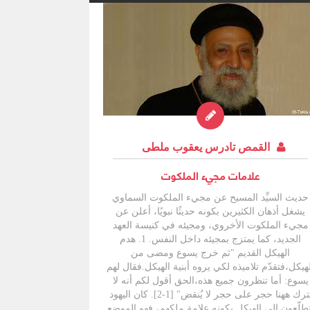
القمص تادرس يعقوب ملطى
علامات مجيء الملكوت
حديث السيِّد المسيح عن مجيء الملكوت السماوي
يشغل أذهان الكثيرين بكونه حديثًا نبويًا، أعلن عن
مجيء الملكوت الأخروي، ومجيئه في كنيسة العهد
الجديد، كما يمتزج بمجيئه داخل النفس. 1. هدم
الهيكل القديم "ثم خرج يسوع ومضى من
هيكل،فتقدّم تلاميذه لكي يروه أبنية الهيكل.فقال لهم
يسوع: أما تنظرون جميع هذه،الحق أقول لكم أنه لا
يُترك ههنا حجر على حجر لا يُنقض" [1-2]. كان اليهود
تطلّعون إلى الهيكل بكونه علامة ملكهم، فهو الموضع