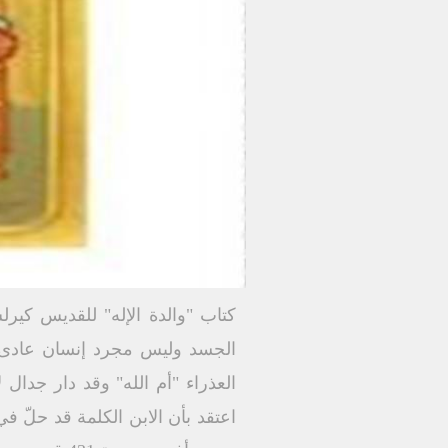
كتاب "والدة الإله" للقديس كير
الجسد وليس مجرد إنسان عادى ف
العذراء "أم الله" وقد دار جدا
اعتقد بأن الابن الكلمة قد حلّ ف