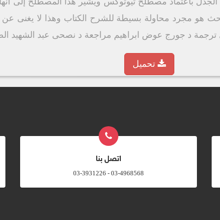
سنة 431 قد حسم الجدل باعتماد مصطلح ثيوتوكس ويشير هذا المصطلح إل
بحث هو مجرد محاولة بسيطة للشرح الكتاب وهذا لا يغنى عن قر
رجمة د جورج عوض ابراهيم مراجعة د نصحى عبد الشهيد الطبعة ال
تحميل
اتصل بنا
03-4968568 - 03-3931226