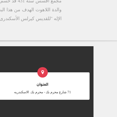
مجمع أفسس 
والدة اللاهوت الهدف من هذا ال
الإله "للقديس كيرلس الأسكندرى ت
العنوان
‎71 شارع محرم بك - محرم بك. الاسكندريه