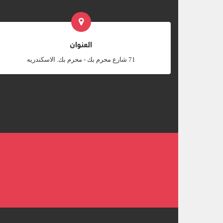
العنوان
‎71 شارع محرم بك - محرم بك. الاسكندريه