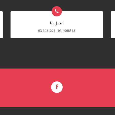
اتصل بنا
03-4968568 - 03-3931226