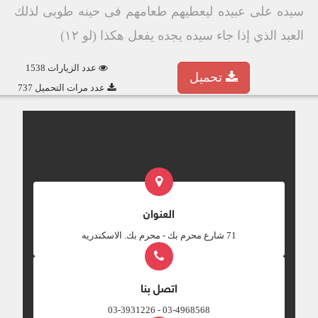
سيده على عبيده ليعطيهم طعامهم فى حينه طوبى لذلك
العبد الذي إذا جاء سيده يجده يفعل هكذا (لو ١٢)
عدد الزيارات 1538
تحميل
عدد مرات التحميل 737
العنوان
‎71 شارع محرم بك - محرم بك. الاسكندريه
اتصل بنا
03-4968568 - 03-3931226