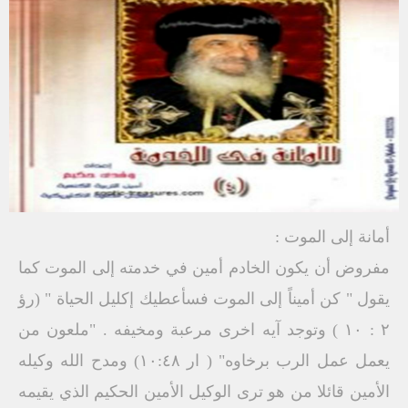
أمانة إلى الموت :
مفروض أن يكون الخادم أمين في خدمته إلى الموت كما
يقول " كن أميناً إلى الموت فسأعطيك إكليل الحياة " (رؤ
٢ : ١٠ ) وتوجد آيه اخرى مرعبة ومخيفه . "ملعون من
يعمل عمل الرب برخاوه" ( ار ١٠:٤٨) ومدح الله وكيله
الأمين قائلا من هو ترى الوكيل الأمين الحكيم الذي يقيمه