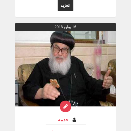
ولتُعطَى الأُجرَةُ لعَبيدِكَ الأنبياءِ والقِديسينَ والخائفينَ
المزيد
اسمَكَ، الصغارِ والكِبارِ، وليُهلكَ الذينَ كانوا يُهلِكونَ
الأرضَ" (رؤ15:11-18) ما أجمل هذا المنظر السمائي
البديع فهناك أصوات عظيمة تليق بتسبيح الإله
العظيم وحده، وهناك كلمات تسبيح تُعبّر عن سيادة
16 يوليو 2018
الله، ومملكته الأبدية التي لن تزول، وهناك أيضًا
الخوارس التي (ترابع) التسبيح بطريقة الأنتيفونا
(المردات أو المرابعة) والأعظم أيضًا في هذا التسبيح
أن الملائكة مُتهللة لهزيمة الشيطان، وسقوطه،
وسقوط مملكته، وطرحه في بحيرة النار والكبريت
لذلك صارت هذه الهزيمة المنكرة موضوع تسبيحهم،
وبرهان شركتهم مع البشر القديسين الذين غلبوه بدم
الخروف وبكلمة شهادتهم "وسَمِعتُ صوتًا عظيمًا
قائلاً في السماءِ: الآنَ صارَ خَلاصُ إلهِنا وقُدرَتُهُ ومُلكُهُ
وسُلطانُ مَسيحِهِ، لأنَّهُ قد طُرِحَ المُشتَكي علَى
إخوَتِنا، الذي كانَ يَشتَكي علَيهِمْ أمامَ إلهِنا نهارًا وليلاً
وهُمْ غَلَبوهُ بدَمِ الخَروفِ وبكلِمَةِ شَهادَتِهِمْ، ولم يُحِبّوا
حَياتَهُمْ حتَّى الموتِ مِنْ أجلِ هذا، افرَحي أيَّتُها
السماواتُ والسّاكِنونَ فيها ويلٌ لساكِني الأرضِ
والبحرِ، لأنَّ إبليسَ نَزَلَ إلَيكُمْ وبهِ غَضَبٌ عظيمٌ! عالِمًا
خدمة
أنَّ لهُ زَمانًا قَليلاً" (رؤ10:12-12) وهذه التسبحة تُشبه
الهوس الأول الذي فيه نُسبِّح الله على نجاة شعبه،