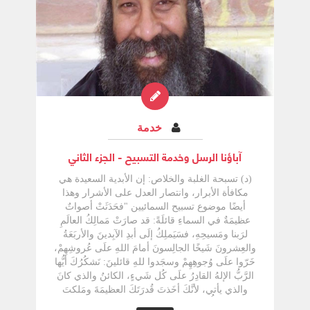
خدمة
آباؤنا الرسل وخدمة التسبيح - الجزء الثاني
(د) تسبحة الغلبة والخلاص: إن الأبدية السعيدة هي
مكافأة الأبرار، وانتصار العدل على الأشرار وهذا
أيضًا موضوع تسبيح السمائيين "فحَدَثَتْ أصواتٌ
عظيمَةٌ في السماءِ قائلَةً: قد صارَتْ مَمالِكُ العالَمِ
لرَبنا ومَسيحِهِ، فسَيَملِكُ إلَى أبدِ الآبِدينَ والأربَعَةُ
والعِشرونَ شَيخًا الجالِسونَ أمامَ اللهِ علَى عُروشِهِمْ،
خَرّوا علَى وُجوهِهِمْ وسجَدوا للهِ قائلينَ: نَشكُرُكَ أيُّها
الرَّبُّ الإلهُ القادِرُ علَى كُل شَيءٍ، الكائنُ والذي كانَ
والذي يأتي، لأنَّكَ أخَذتَ قُدرَتَكَ العظيمَةَ ومَلكتَ
وغَضِبَتِ الأُمَمُ، فأتَى غَضَبُكَ وزَمانُ الأمواتِ ليُدانوا،