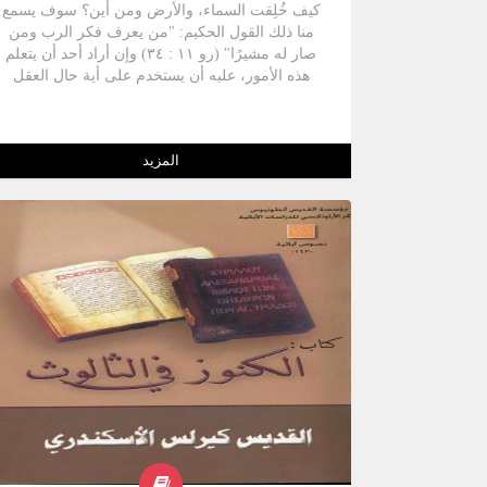
كيف خُلِقت السماء، والأرض ومن أين؟ سوف يسمع
منا ذلك القول الحكيم: "من يعرف فكر الرب ومن
صار له مشيرًا" (رو ۱۱ : ٣٤) وإن أراد أحد أن يتعلم
هذه الأمور، عليه أن يستخدم على أية حال العقل
والفهم، فهكذا قصد الله عندما ا وهبنا العقل، وإن كان
ما يخصنا منه لا يقارن بما لدى الله، وهو نفسه يوضح
لنا ذلك قائلاً: "لأن أفكاري ليست أفكاركم ولا طرقكم
المزيد
طرقي يقول الرب لأنه كما علت السموات عن الأرض
هكذا علت طرقي عن طرقكم وأفكاري عن أفكاركم"
(إش ٥٥: ٨ - ٩) القديس كيرلس عمود الدين جلافيرا
على سفر التكوين - المقالة الأولى