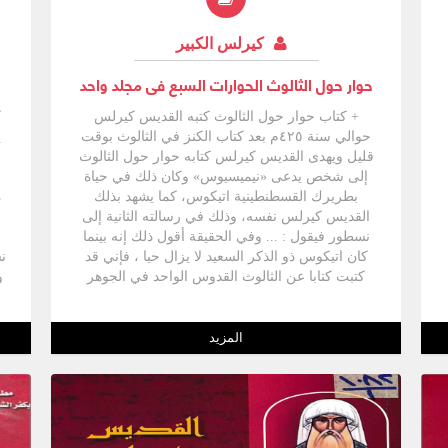
كيرلس الكبير
حوار حول الثالوث الحوارات السبع فى مجلد واحد
+ كتاب حوار حول الثالوث كتبه القديس كيرلس
ك
حوالي سنة ٤٢٥م بعد كتاب الكنز في الثالوث بوقت
ي
قليل ويهدى القديس كيرلس كتابه حوار حول الثالوث
إلى شخص يدعى «نيميسيوس» وكان ذلك في حياة
بطريرك القسطنطينية اتيكوس، كما يشهد بذلك
م
القديس كيرلس نفسه، وذلك في رسالته الثانية إلى
ا
نسطور فيقول : ... وفي الحقيقة أقول ذلك إنه بينما
كان اتيكوس ذو الذكر السعيد لا يزال حيا ، فإني قد
ن
كتبت كتابا عن الثالوث القدوس الواحد في الجوهر
و
وقد ضمنته مقالاً عن تأنس الابن الوحيد وهو يتفق مع
"
ما كتبته الآن. ولهذا فقد كتب ق. كيرلس هذا الكتاب
على الأكثر عام ٤٢٥م، ويشبه مضمون هذا الكتاب،
المزيد
مضمون كتاب الكنز في الثالوث إلا أنه أكثر تفصيلاً.
و
وفي الواقع نحن لا نعرف السبب الذي جعله يعود
م
للكتابة عن نفس الموضوع بمثل هذا الاسهاب، لكن
من المحتمل أن يكون كتابه الأول «الكنز في الثالوث»
قد كان صعبا على جمهور القراء العريض، ولهذا فقد