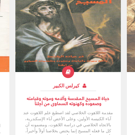
كيرلس الكبير
حياة المسيح المقدسة وآلامه وموته وقيامته
وصعوده وكهنوته السماوى من أجلنا
مقدمة اللاهوت الخلاصي لقد اصطبغ علم اللاهوت عند
آباء الكنيسة الأولين، وعلى الأخص آباء الإسكندرية،
بالاتجاه الخلاصي في دراسة اللاهوت، ومضمونه أن
ا
كل ما فعله المسيح إنما يختص بخلاصنا أولاً وأخيراً،
و