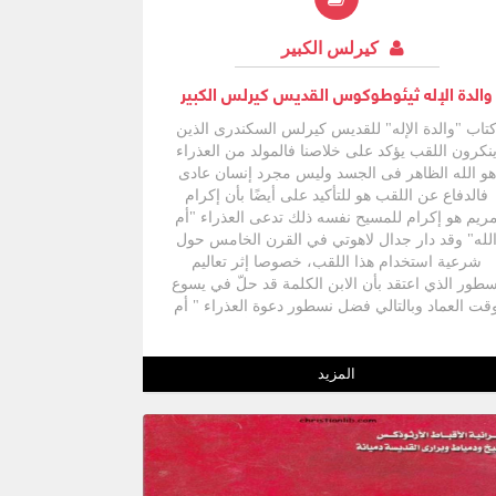
كيرلس الكبير
والدة الإله ثيئوطوكوس القديس كيرلس الكبير
تاب "والدة الإله" للقديس كيرلس السكندرى الذين
نكرون اللقب يؤكد على خلاصنا فالمولد من العذراء
هو الله الظاهر فى الجسد وليس مجرد إنسان عادى
فالدفاع عن اللقب هو للتأكيد على أيضًا بأن إكرام
ريم هو إكرام للمسيح نفسه ذلك تدعى العذراء "أم
لله" وقد دار جدال لاهوتي في القرن الخامس حول
شرعية استخدام هذا اللقب، خصوصا إثر تعاليم
سطور الذي اعتقد بأن الابن الكلمة قد حلّ في يسوع
قت العماد وبالتالي فضل نسطور دعوة العذراء " أم
المسيح" وليس " أم الله"، بيد أن مجمع أفسس سنة
431 قد حسم الجدل باعتماد مصطلح ثيوتوكس ويشير
هذا المصطلح إلى أنها والدة الله حسب الجسد
المزيد
ليست والدة اللاهوت الهدف من هذا البحث هو مجرد
حاولة بسيطة للشرح الكتاب وهذا لا يغنى عن قرأة
الكتاب الاصلى كتاب "والدة الإله "للقديس كيرلس
الأسكندرى ترجمة د جورج عوض ابراهيم مراجعة د
نصحى عبد الشهيد الطبعة الأولى يونيو 2011