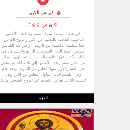
كيرلس الكبير
الكنوز فى الثالوث
في هذه المقدمة سوف نقوم بمناقشة الأسس
اللاهوتية الخاصة بالتعليم عن الابن والروح القدس،
كما تسلمته الكنيسة من الرسل، وعبر عنه القديس
كيرلس عمود الدين البطريرك الرابع والعشرون في
كتابه الكنوز في الثالوث القدوس والمساوي)، وذلك
من خلال تقسيم هذه الأسس إلى ثلاثة أقسام نتناول
في القسم الأول منها التعليم عن الثالوث بوجه عام
وفي القسم الثاني نتناول التعليم عن الابن وفي
القسم الثالث نعرض للتعليم عن الروح القدس، وذلك
من خلال مجموعة من العناصر في كل قسم تسمح
بالعرض الواضح لهذا التعليم، وذلك على الوجه الآتي:
المزيد