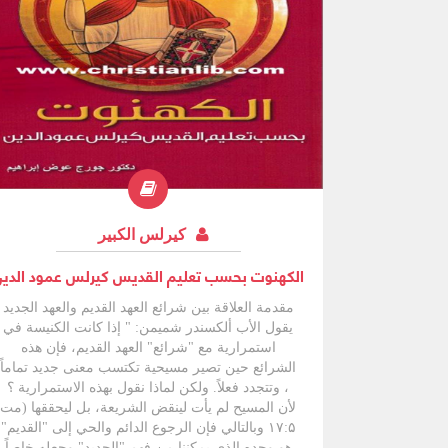
كيرلس الكبير
الكهنوت بحسب تعليم القديس كيرلس عمود الدي
مقدمة العلاقة بين شرائع العهد القديم والعهد الجديد
يقول الأب ألكسندر شميمن: " إذا كانت الكنيسة في
استمرارية مع "شرائع" العهد القديم، فإن هذه
الشرائع حين تصير مسيحية تكتسب معنى جديد تماماً
، وتتجدد فعلاً. ولكن لماذا نقول بهذه الاستمرارية ؟
لأن المسيح لم يأت لينقض الشريعة، بل ليحققها (مت
۱۷:۵ وبالتالي فإن الرجوع الدائم والحي إلى "القديم"
هو وحده الذي يمكننا من فهم "الجديد" وجعله خاصاً