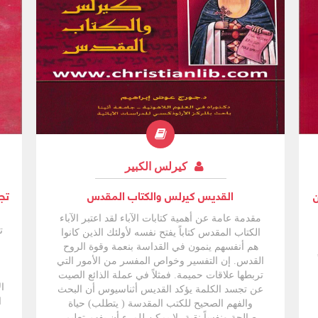
اجتهد .ق. كيرلس في أن يعمل على تبسيط تعليمه
وشرحه بتفصيل وإسهاب أكثر. وكما تشهد الرسالة
المشار إليها بعاليه فإن هذا الكتاب كان قد قرء جزء
منه أمام عددًا الأساقفة والكهنة والمؤمنين في
القسطنطينية، وربما كان هذا قد تم من خلال سلسلة
. كبيرًا من ا من العظات. ولسهولة الشرح اتبع
القديس كيرلس طريقة الحوار، وقد قسم الكتاب إلى
سبعة حوارات ستة منها خاصة بألوهية الابن وحوار
واحد عن الروح القدس. وقد قُسِّمت الموضوعات
الرئيسية إلى وحدات أصغر وذلك من خلال أسئلة
يوجهها إلى شخص افترض وجوده وأعطى له اسم
إرميا ورمز له بالرمز (A) وأيضًا من خلال إجابات منه
كيرلس الكبير
على هذه الأسئلة أعطاها الرمز (B).
ن
القديس كيرلس والكتاب المقدس
تج
مقدمة عامة عن أهمية كتابات الآباء لقد اعتبر الآباء
ت
الكتاب المقدس كتاباً يفتح نفسه لأولئك الذين كانوا
هم أنفسهم ينمون في القداسة بنعمة وقوة الروح
القدس. إن التفسير وخواص المفسر من الأمور التي
تربطها علاقات حميمة. فمثلاً في عملة الذائع الصيت
ا
عن تجسد الكلمة يؤكد القديس أثناسيوس أن البحث
ا
والفهم الصحيح للكتب المقدسة ( يتطلب) حياة
صالحة ونفساً نقية، لا يمكن للمرء أن يفهم تعليم