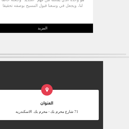
لنا، ويجعل في وسعنا قبول المسيح بوصفه تحقيقا
للقديم" هذا ما فعله القديس كيرلس حين شرح كل
ما يخص العهد القديم في كتابه: السجود والعبادة
بالروح والحق. حيث كهنوت الظل والناموس يُشير
المزيد
إلى الكهنوت الحقيقي، أي إلى الكهنوت بحسب
المسيح، والذي بواسطته تقدس الجنس المقدس من
خلال المسيح أي الذين قد استنيروا بالإيمان، وحصلوا
على غنى الاتحاد مع الله، إذ ظلوا في حالة شركة مع
الروح القدس.
العنوان
‎71 شارع محرم بك - محرم بك. الاسكندريه