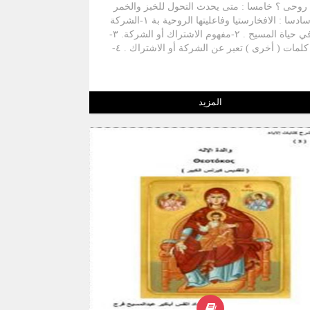
روحی ؟ خامسا : متى يحدث التحول للخبز والخمر
سادسا : الافخارستيا وفاعليتها الروحية بة ١-الشركة
في حياة المسيح . ٢-مفهوم الاشتراك أو الشركة. ٣-
كلمات ( أخرى ) تعبر عن الشركة أو الاشتراك . ٤-
الافخارستيا كمجال لاعادة الانسان الى وضعه الأول
ولا حيائه وتجديده . ٥- الافخارستيا توحد المؤمنين مع
بعضهم . ٦- الروح يوحد المؤمنين . ٧-الافخارستيا
المزيد
واتحاد المؤمنين في الثالوث . ٨- شروط الاشتراك
في الافخارستيا للحصول على فاعليتها. ٩- الالتزامات
المترتبة على سر الأفخارستيا ١٠- الحاجة الى
الاشتراك المنتظم فى سر الافخارستيا. ١١- تشبيه
الافخارستيا كزاد لرحلة الحياة. ١٢-الافخارستيا تهب
الحكمة . ۱۳ - عدم الفساد أهم هبات الافخارستيا.