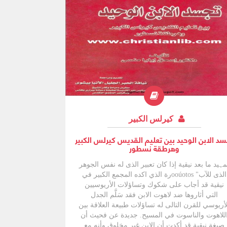
كيرلس الكبير
سد الابن الوحيد بين تعليم القديس كيرلس الكبير
وهرطقة نسطور
مہید ما بعد نيقية إذا كان تعبير الذى له نفس الجوهر
الذى للآب" ooúotosرة الذي اكده المجمع الكبير في
نيقية قد أجاب على شكوك وتساؤلات الأريوسيين
التي أثاروها ضد لاهوت الابن فقد سَلَّم الجدل
لأريوسي للقرن التالى له تساؤلات طبيعة العلاقة بين
للاهوت والناسوت في المسيح. جديدة عن فحيث أن
صيغة نيقية قد أكدت أن الابن غير مخلوق وأنه مع