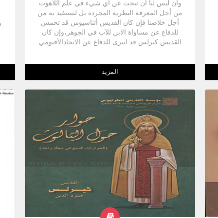
وأن ليس لنا أن نبحث عن أي شيء في علم اللاهوت
من أجل المعرفة النظرية المجردة بل لنستفيد به من
أجل خلاصنا فإن كان القديس أثناسيوس قد تحمس
للدفاع عن مساواة الابن للآب في الجوهر،وإن كان
القديس كيرلس قد انبرى للدفاع عن الاتحادالأقنومي
أي وحدة كيان المسيح البشري الإلهي، فإن ســر
حماسهما في الدفاع عن ذلك هو رؤيتهما الواضحة
للعلاقة الصميمية بين هذه الحقائق اللاهوتية وخلاصنا
المزيد
نحن وهكذا نراهما دائماً في كلامهمـا عـن ســـر
الثالوث أو عـــن تجــد المسيح وميلاده ومعموديته
وصومه وآلامه وموته وقيامته وصعوده و كهنوته
السماوي نراهما يعودان باستمرار إلى ربط هذه
الحقائق بخلاصنا نحن وبالمنفعة الروحية التي عادت
علينا من كل ما فعله المسيح من أجلنــا