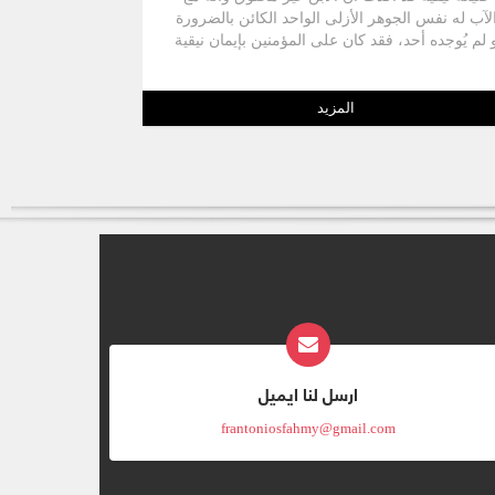
لآب له نفس الجوهر الأزلى الواحد الكائن بالضرورة
 لم يُوجده أحد، فقد كان على المؤمنين بإيمان نيقية
أن يفسروا كيف أن غير المبتدئ وغير المتغير وغير
القابل للضعف والألم أن يقبل الولادة من امرأة وأن
يقبل الضعف والألم بل والموت أيضاً !! وقد أجابت
المزيد
الإسكندرية وفق ميراث تقليدها العقيدي الذي ينحدر
من آباء مدرستها اللاهوتية العريقة. كما أجاب آباء
نطاكية الأرثوذكس وفق التعليم الأرثوذكسى للكنيسة
لجامعة الذى يتفق مع منهج الأسكندرية الأرثوذكسى.
ولكن بعض المعلمين من أنطاكية أجابوا على هذا
التساؤل بمنهج مختلف كان يمليه ميراث الفلسفة
الخاصة التى كان من أهم رموزها ديودور أسقف
رسوس، وثيئودور أسقف مو بسويستيا، اللذين أخذ
عنهما نسطور الأنطاكي الذي صار بطريركاً على
القسطنطينية
ارسل لنا ايميل
frantoniosfahmy@gmail.com