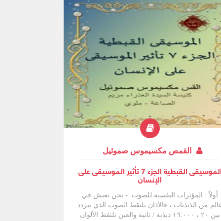
القمص مكسيموس صموئيل
الموسيقى القبطية الجزء 7 تأثير الموسيقى على
الإنسان
أولاً : المؤثرات النفسية للصوت :- نحن نعيش في
الم من الذبذبات ، فالأذان تلتقط الصوت الذي يتردد
بين ۲۰ ، ١٦.٠٠٠ ذبذبة / ثانية والعين تلتقط الألوان