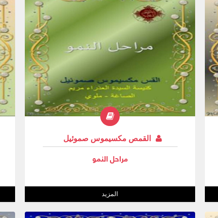
القمص مكسيموس صموئيل
مراحل النمو
المزيد