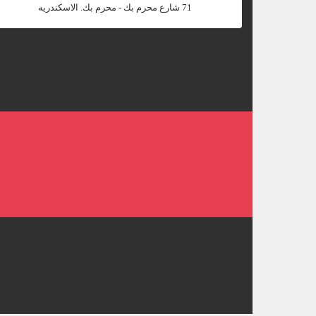
‎71 شارع محرم بك - محرم بك. الاسكندريه