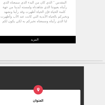
المقدس " الذي كان من البدء الذي سمعناه الذي
رأيناه بعيوننا الذي شاهدناه ولمسته أيدينا من جهة
كلمة الحياة فإن الحياة أظهرت وقد رأينا ونشهد
ونخبركم بالحياة الأبدية التي كانت عند الأب وأظهرت
لنا الذي رأيناه وسمعناه نخبركم به لكي يكون لكم
أيضاً شركة معنا " ( ١ يو ٣).
المزيد
العنوان