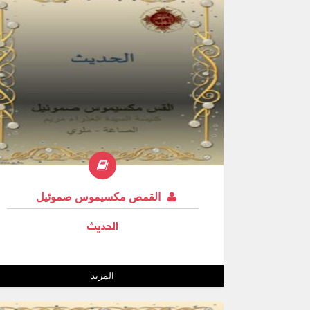
القمص مكسيموس صموئيل
الحديث
المزيد