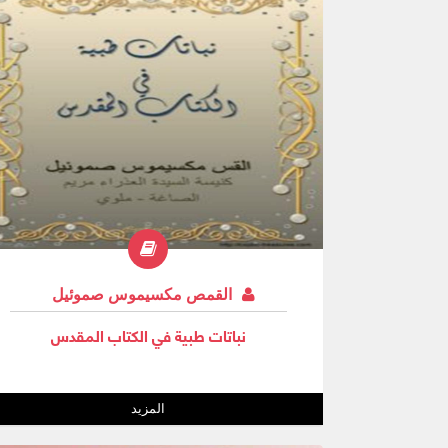
القمص مكسيموس صموئيل
نباتات طبية في الكتاب المقدس
المزيد