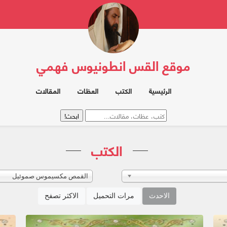
موقع القس انطونيوس فهمي
الرئيسية
الكتب
العظات
المقالات
الكتب
القمص مكسيموس صموئيل
الاحدث
مرات التحميل
الاكثر تصفح