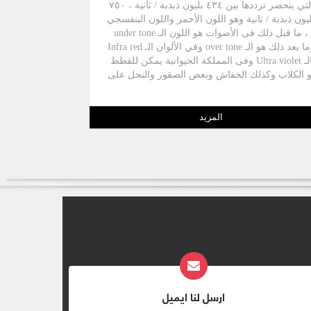
التي ينحصر ترددها بين ٤٣٤ بليون ذبذبة / ثانية ، ٧٥٠
يون ذبذبة / ثانية وهو اللون الأحمر واللون البنفسجي
، ما قبل ذلك فى الأصوات هو اللون الـ under tone
وما بعد ذلك هو الـ over tone وفي الألوان الـ Infra red
الـ Ultra violet وفى المملكة الحيوانية يمكن للقطط
و الكلاب وكذلك الخفاش وبعض الصقور والنحل على
لتقاط هذه الترددات وتعتبر هذه الأجهزة متطورة فى
الحيوان ، ويعتبر الضوء هو الثابت الوحيد فى هذا
الكون كما بينه إنشتاين بنظرية النسبية "أن هناك
المزيد
لاقة بين الكتلة والطاقة فهما تتحولان واحدة للأخرى
تحت ظروف ملائمة وحيث أن المادة لا تفنى لذا
الطاقة موجودة فى أشكال متعددة من صوت وضوء
ومواد صلبة وحرارة"ففي الصوت هناك علاقة بين
الجسم الذى يصدر الصوت والمكان الذي يعكس
الصوت والأذان التى تسمع والضوء الذى يتم فيه هذا
التفاعل
ارسل لنا ايميل