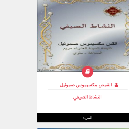
القمص مكسيموس صموئيل
النشاط الصيفي
المزيد