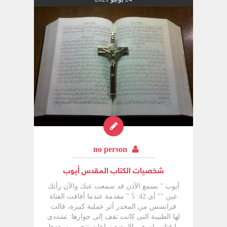
no person
شخصيات الكتاب المقدس أيوب
أيوب " بسمع الأذن قد سمعت عنك والآن رأتك عين "" أى 42: 5 " مقدمة عندما أفاقت الفتاة فرانسس من المخدر أثر عملية كبيرة، قالت لها الطبيبة التى كانت تقف إلى جوارها: تشددى يا فتاتى إن هى إلا بضع ساعات تتحررين بعدها من الآلام، وفى الغد لن تشعرى بآلام أقسى وأشد وأجابت الفتاة الجميلة، وعيناها تلتهبان بشواظ من الضيق والتمرد: إن الأمر لا يقتصر على وليس بى أدنى خوف من الغد، فإن فى أعماقى شيئاً يقهر الألم القاسى،... لكن المشكلة التى تفزعنى هى فى آلاف الناس فى العالم الذين يطحنهم الألم،.. والكثيرون منهم ليس لهم قدرة على النضال، والسؤال الذى ربما تضيقين به، ولكنه يراودنى: كيف أحب إلهاً يسمح بهذه الآلام؟ ولعلك تقولين، إنه ليس مسئولا عن الآلام، إذ هى خطية الناس التى تجلب عليهم آلامهم، ومع ذلك فأنا أعلم أنه قادر على كل شئ فلم يسمح لهم بالآلام؟!!... وقالت الطبيبة: أجل، أنا أعلم أن بعض الآلام تأتى من خطايا الناس،.. ولا أعلم لماذا يسمح اللّه بالكثير من الآلام التى قد لا تكون نتيجة مباشرة للخطية!!.. ومع ذلك أود أن أقول لك: إن هناك فتاة شابة فقيرة على مقربة منك، وقد تعرضت هذه الفتاة لمرض خطير، وكان من المستحيل أن تقاوم المرض، ما لم يكن لها الروح المعنوية العالية التى تتغلب بها عليه،.. وقد قصصت عليها شجاعتك فى تحمل الآلام، إلى درجة أنها تود رؤياك وتشتاق أن تسمع كل شئ عنك!!... وربما لا تعلمين أنه لولا قصتك لما اجتازت الفتاة محنة مرضها!!.. وإذ سمعت فرانسيس هذا امتلأت تأثراً وقالت للطبيبة: أنا لا أستحق أن أوصف بهذه الصورة التى رسمتيها لى، وأود أن أرسل إليها باقة من الزهور!!.. وإذا بنوبة من الألم تسكتها.. وأكملت الطبيبة الكلام قائلة: وسأقول لها: إنكما تقفان معاً على خط النار!!... وقصة أيوب فى كل التاريخ هى قصة الواقفين على خط النار فى أتون الآلام، إذ هو الرجل الذى تتطلع إليه الأجيال كنموذج عظيم للانتصار على التجارب والمآسى: أو كما يذكر الرسول يعقوب: " ها نحن نطوب الصابرين، قد سمعتم بصبر أيوب ورأيتم عاقبة الرب لأن الرب كثير الرحمة ورؤوف " يع 5: 11 ". ولعلنا بعد هذا كله يمكن أن نرى القصة فيما يلى:- أيوب من هو:- يعتقد بعض المفسرين أن الاسم " أيوب " من الكلمة العبرية التى تناظر فى العربية " آب " أى رجع.. فهو " التائب " أو " الراجع ". ولعلهم قصدوا أن يصوروه فى قوله أمام اللّه: " لذلك أرفض وأندم فى التراب والرماد " " أيو 42: 6 ".. وهناك من يعتقد أن الاسم يعنى " المضطهد " أو " المتألم "... وأياً كان الاسم، فما من شك أن الرجل كان شخصية تاريخية، وليس مجرد شخصية خيالية أو رمزية،... وحجة المنادين بأنه شخصية رمزية، أن مقدمة السفر وخاتمته جاءت نثراً، وأما البقية فقد كانت شعراً رائعاً وعظيماً،.. ومثل هذا لا ينهض حجة ضد تاريخية الرجل، فإن الشعر فى كل أقطار الأرض تناول أناساً تاريخيين دون أن يقدح هذا فى شخصياتهم التاريخية،... فإذا قيل إن الأرقام الواردة به وردت ابتداء وتضاعفت انتهاء فى البهائم والسائمة والماشية وأن أرقامها الدائرية، لا تعطى حقيقة تاريخية، كان الرد أن هذه أيضاً حجة واهية، لأن كاتب السفر لم يقصد أن يسجل عددها، بقدر ما أراد أن يسجل مضاعفة بركة اللّه للرجل الذي احتمل التجربة،... وأن الأولاد فقط هم الذين كان عددهم مماثلا فى النهاية للذين ذهبوا إلى اللّه فى الكارثة التى أحدثها الشيطان، فهم لم يضيعوا، بل حفظوا فى المجد إلى أن لحق بهم أبوهم وأخوتهم!! وهناك حجة ثالثة تقول إن السفر قد ضم إلى الكتب التعليمية، كسفر المزامير والأمثال والجامعة والمراثى، ولم يضم إلى الكتب التاريخية،... غير أن هذه الكتب نفسها تعد حجة مع أيوب كشخصية تاريخية، وليست ضده، لأن الكتب التعليمية كانت هى ذاتها، والكثير مما تضمنته وقائع تاريخية، لأشخاص تاريخيين!!.. وفى الواقع أن كتاب سفر أيوب، هو كما وصفه فيكتور هوجو قائلا: ربما هو أعظم كتاب على الأرض واجه الذهن البشرى وكان أيوب شخصية تاريخية، ذكره حزقيال النبى كشخصية تاريخية يقول عنها اللّه له: " ياابن آدم إن أخطأت إلى الأرض وكان فيها هؤلاء الرجال الثلاثة: نوح، ودانيال وأيوب... إن عبرت فى الأرض وحوشاً وفى وسطها هؤلاء الرجال الثلاثة، فحى أنا يقول السيد الرب إنهم لا يخلصون بنين ولا بنات هم وحدهم يخلصون " " حز 14: 13 - 20 " ويقول أيضاً يعقوب الرسول: وقد سمعتم بصبر أيوب ورأيتم عاقبة الرب لأن الرب كثير الرحمة ورؤوف " " يع 5: 11" ويعتقد مارتن لوثر أن أيوب شخصية تاريخية، وأن كاتب السفر رجل تقى عميق الفهم والدراية الكتابية!!ومن الواضح أن أيوب كان أعظم رجل شرقى فى عصره، وأنه من " عوص " التى يعتقد أنها كانت فى الطرف الشمالى للجزيرة العربية، وتقع بين فلسطين ونهر الفرات، وربما كانت المدينة على اسم " عوص " من سلالة سام!! فإذا تحولنا إلى أخلاق الرجل وصفاته، نجد أنه وصف بأربعة أوصاف أساسية: " وكان هذا الرجل كاملا، ومستقيما، يتقى اللّه، ويحيد عن الشر " " أيو 1: 1 و8، 2: 3 " ولا يعنى الكمال أنه كان بلا خطية، فهو قد تحدث عن خطاياه، وأنه لا يمكن أن يظهر الإنسان كاملا أمام اللّه، ولكن الكمال بالمعنى النسبى، وهو التوازن الخلقى الذى يظهر فيه الإنسان " موزوناً " على حد التعبير الشائع، بدون ازدواج أو انفصام فى الشخصية، أو يعتبر ملوماً فى هذا أو ذاك من أوضاع الحياة، وقد أوضح الرسول بولس هذا الكمال النسبى فى رسالة فيلبى عندما قال: " ليس أنى نلت أو صرت كاملا ولكنى أسعى فليفتكر هذا جميع الكاملين منا " " فى 3: 12 - 15 " إن الولد الصغير الذى ينال الدرجة النهائية فى الحساب مثلا درجة الكمال، ليس معناه أنه أصبح عالماً فى الرياضيات لا يحتاج إلى نمو فى معرفته للحساب، لكنه الكمال الذى ينمو ويتحول كمالا آخر مع تزايد المعرفة والإدراك،ولعل هذا الكمال يتضح فى السلوك المستقيم الذى لا يعرف الالتواء، بل يتبع الخط المستقيم طوال الطريق كلها، والرجل لا يمكن أن يكون هذا إلا إذا توفر له أمران: أحدهما داخلى، والآخر خارجى، أحدهما مع اللّه والآخر مع الناس، أحدهما فى السريرة، والآخر فى السيرة،فهو فى السريرة الداخلية " يتقى اللّه " أى يخاف اللّه ويخشاه ويجله ويحترمه، وهو فى السيرة أمام الناس " يحيد عن الشر " أى يتباعد عنه، ولا يرتبط به بأية صورة من الصور!!.. أيوب والحوار غير المنظور:- إن النقطة التى يبدأ بها سفر أيوب، وينتهى، هى الحوار غير المنظور، بين اللّه والشيطان ابتداء، وبين اللّه وأيوب انتهاء، ومن اللازم أن نشير إلى أن أهم ما فى الوجود، ومن فى الوجود، هو غير المنظور، وأن مصائر الحياة، تتعلق بغير المنظور دون أدنى شبهة أو شك،وإن أقل ما فى الوجود هو المنظور،وإن أقل ما يجرى بين الناس هو المنظور، وأنه كان من الطبيعى إذا أردنا لقصة أيوب أن تتصور على حقيقتها، أن نبدأ بغير المنظور، أو أن نبدأ بالمنظر العلوى غير المكشوف للعين البشرية، الذى يمثل فيه الشيطان فى حضرة اللّه،والسؤال: كيف يمثل، وهل يمثل برغبته، أم يمثل بأمر أو سماح من اللّه؟؟ إنها أسئلة عويصة، ليس من السهل الإجابة عليها، وإن كنا نعلم أنها حقيقة واقعة، وأن ما يحدث على الأرض فى حياة الناس أو البيوت أو المجتمعات أو الممالك، يحدث فى العادة لأن غير المنظور تحكم فى المنظور،وأن الناس لا تعرف فى العادة من الحقيقة: إلا أقلها وأبسطها،فهذا الشيطان الذى مثل أمام اللّه يطلب أيوب، هو نفسه الذى مثل أمام السيد لنفس الشئ تلاميذ المسيح. وكما ادعى الشيطان أن أيوب لا يعبد اللّه مجاناً، وأنه لو سلم فى يده لأثبت هذا، هو نفسه الذى أراد أن يفتك بتلاميذ المسيح، وهو يصورهم على استعداد أن يتركوا المسيح عند أقل بادرة: " هوذا الشيطان طلبكم لكى يغربلكم كالحنطة ".. (لو 22: 31).. وهو الذى يشتكى على المؤمنين ليلا ونهاراً أمام اللّه، " رؤ 12: 10 "ولو أننا تأملنا هذا الحوار المثير لأدركنا أنه تحد للّه، أكثر من تحد لأيوب، وكأنما الشيطان يريد أن يقول للّه إن نعمته ليست كافية قط لأن تحفظ الإنسان، فى شتى التجارب والآلام، وأن العلاقة بين الإنسان واللّه، ليست هى نوعاً من الحب بين الإنسان واللّه، الحب العميق المجرد الخالص، بل هى نوع من المتاجرة، يجزل اللّه العطاء ليكسب ولاء الإنسان وتعبده وصلاته،وهذا الاتهام التعس الرخيص، إذا كان يصيب الإنسان فى الصميم، فإنه يجرح مشاعر اللّه ولا شك، واللّه الآب السماوى لا يقبل أن تكون علاقته بابنه المؤمن، مجرد علاقة وصولية نفعية، يعطى فيه الابن مقابل ما يأخذ، أو يقدم على أساس الانتفاع والمصلحة،... وقد أخذت قصة أيوب قوتها أمام الأجيال والتاريخ، فى أن اللّه يريد أن يكشف الحقيقة الثابتة لديه، والغائبة عن العالم والشيطان والتاريخ: إن نعمة اللّه الحافظة قوية منتصرة على طول الخط، وأن علاقة المؤمن باللّه تضرب جذورها العميقة فى المحبة الإلهية - محبة المسيح لنا وليست محبتنا للمسيح - والتى جعلت بولس يتحدى الشيطان فى قوله العظيم: " من سيشتكى على مختارى اللّه؟ اللّه هو الذى يبرر. من هو الذى يدين. المسيح هو الذى مات بل بالحرى قام أيضاً الذى هو أيضاً عن يمين اللّه الذى أيضاً يشفع فينا. من سيفصلنا عن محبة المسيح؟ أشده أم ضيق أم اضطهاد أم جوع أم عرى أم خطر أم سيف؟ كما هو مكتوب اننا من أجلك نمات كل النهار قد حسبنا مثل غنم للذبح. ولكننا فى هذه جميعها يعظم انتصارنا بالذى أحبنا. فإنى متيقن أنه لا موت ولا حياة ولا ملائكة ولا رؤساء ولا قوات ولا أمور حاضرة ولا مستقبلة ولا علو عمق ولا خليقة أخرى تقدر أن تفصلنا عن محبة اللّه التى فى المسيح يسوع ربنا " " رو: 33 - 39"إن الحقيقة المثيرة التى ينبغى أن ننبه الناس إليها، فى قصة أيوب، والتى تقلبها رأساً على عقب، هى أن أيوب صمد فى المعركة لسبب واحد لا أكثر ولا أقل، وقد ذكره السيد المسيح فى قوله: " وأنا أعطيها حياة أبدية ولن تهلك إلى الأبد ولا يخطفها أحد من يدى، أبى الذى أعطانى إياها هو أعظم من الكل ولا يقدر أحد أن يخطف من يد أبى ".. " يو 10: 28 و29 " عندما هدد الكاردينال " كاجيتان " لوثر وهو يقول له: " إن خنصر البابا أغلظ من ألمانيا التى أنت متكل عليها، وأين تكون أنت عند ئذاك؟!!... وأجاب لوثر: أكون حيث أنا الآن فى قبضة يمين القادر على كل شئ!!.. قال أحدهم: إن الشيطان رغم معرفته بحقائق كثيرة، لكن هناك حقيقة يجهلها أو لا يستطيع أن يصل إلى عمقها، وهى قدرة نعمة اللّه الفعالة فى حفظ الناس!!.. وهذه الحقيقة ليست مجرد خيال أو تصور، أو من باب التخمين أو الاستنتاج، بل إنها واضحة من القصة نفسها، لقد استنفد شيطان تجاربه بالقضاء على ثروة أيوب وأولاده، بسماح من اللّه، ثم عاد مرة أخرى يطلب مواصلة الامتحان فى جسده، وأعطى له كل شئ بحدود، فهو ليس مطلق التصرف، وعندما طلب التلاميذ ليغربلهم كالحنطة... كان هناك طلب آخر، مضاد ومعاكس لطلب الشيطان، وهو طلب المسيح " طلبت من أجلك لكى لا يفنى إيمانك. وأنت متى رجعت فثبت إخوتك ". " لو 22: 32 ".. لقد ذهب يهوذا لأنه كان ابن الهلاك، وبقى بطرس لا لقوة فيه، بل للحارس الضامن بأعجوبة النعمة الإلهية الفعالة فى حياة المؤمنين!!... أما ما هى البواعث العميقة فى قلب اللّه للمنح أو للترك؟؟؟... فهذا سؤال أعمق من أن يصل إليه الإنسان فى العالم الحاضر، وربما يشاء اللّه فى جلاله الأبدى أن يبقيه، إلى أن يكشف حكمته العظيمة الكلية، فيما وراء عالمنا المنظور وفى مجده الفائق فى السماء،... ومن الثابت على أية حال أن صراعنا الأكبر فى الأرض، ليس الصراع مع المنظور، بل مع غير المنظور، أو كما يقول الرسول بولس: " البسوا سلاح اللّه الكامل لكى تقدروا أن تثبتوا ضد مكايد ابليس، فإن مصارعتنا ليست مع دم ولحم بل مع الرؤساء مع السلاطين، مع ولاة العالم على ظلمة هذا الدهر مع أجناد الشر الروحية فى السماويات " " أف 6: 11 و12 " إن الناس، كبروا أو صغروا، ما هم إلا دمى فى يد الشيطان يلعب بهم ويستخدمهم فى حربه مع المؤمنين!!.. ومن أول التاريخ البشرى حتى نهايته، من اللحظة التى اختبأ فيها الشيطان فى الحية، والتى ظهر فيها فى الصليب من وراء قيافا وبيلاطس واليهود والرومان،... والتى فيها ارتكب يهوذا جريمته الكبرى بعد أن دخله الشيطان،... وإل