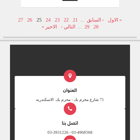
« الاول
‹ السابق
21
22
23
24
25
26
27
…
28
29
التالي ›
الاخير »
…
العنوان
‎71 شارع محرم بك - محرم بك. الاسكندريه
اتصل بنا
03-4968568 - 03-3931226