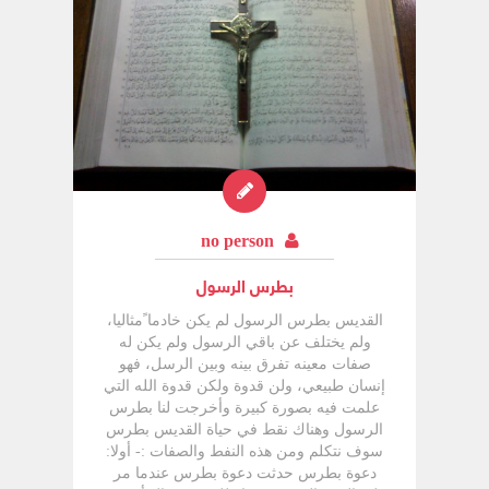
21:2". لو كتب الرسل الإنجيل لكان كتاباً بشرياً
. الروح تكلم فيهم فهو من الله. + حلّ الروح
القدس هنا على التلاميذ علناً بعكس نفخة الروح
القدس التي أخذوها في العلية والأبواب مغلقة.
وذلك لسببين: 1. أعلن الرب تأييده للرسل علناً
أمام الناس، إنهم مرسلون من عنده حقيقة
لاصطياد الناس. 2. أعلن شرعيتهم ككنيسة.
الروح القدس والأسرار حل الروح القدس على
الرسل ككنيسة وهو باق فيها ومتدفق جريانه
وكما يقول داود في المزمور 4:46 نهر سواقيه
تفرح مدينة الله. فالنهر هو الروح القدس،
no person
والسواقي هي الأسرار، فلا حلول للروح
القدس خارج الأسرار. 1. في سر المعمودية:
بطرس الرسول
إن كان أحد لا يولد من الماء والروح لا يقدر أن
يدخل ملكوت الله. يوحنا 3:3. رسم الرب هذا
القديس بطرس الرسول لم يكن خادما ًمثاليا،
السر هو ولادة جديدة بل هو تجديد الطبيعة
ولم يختلف عن باقي الرسول ولم يكن له
البشرية كلها. والروح القدس يعمل خلال هذا
صفات معينه تفرق بينه وبين الرسل، فهو
السر. 2. في سر المسحة المقدسة: الذي فيه
إنسان طبيعي، ولن قدوة ولكن قدوة الله التي
أيضاً إذا آمنتم ختمتم بروح الموعد القدوس
علمت فيه بصورة كبيرة وأخرجت لنا بطرس
الذي هو عربون ميراثنا لفداء المقتنى لمدح
الرسول وهناك نقط في حياة القديس بطرس
مجده. أفسس 14:1. + في العهد القديم كانت
سوف نتكلم ومن هذه النفط والصفات :- أولا:
المسحة من أهم طقوس التكريس، ولدهن
دعوة بطرس حدثت دعوة بطرس عندما مر
المسحة طريقة خاصة للإعداد خروج 3 : 23 –