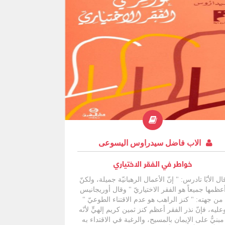
الاب فاضل سيدراوس اليسوعى
خواطر في الفقر الاختياري
ال الأبّا تادرس: " إنّ الأعمال الرهبانيّة جميلة، ولكنّ
عظمها جميعاً هو الفقر الاختياريّ " وقال أوريجانيس
من جهته: " كنز الراهب هو عدم الاقتناء الطوعيّ "
عليه، فإنّ نذر الفقر أعظم كنز ثمين كريم إلهيٍّ لأنّه
مبنيٌّ على الإيمان بالمسيح، والرغبة في الاقتداء به