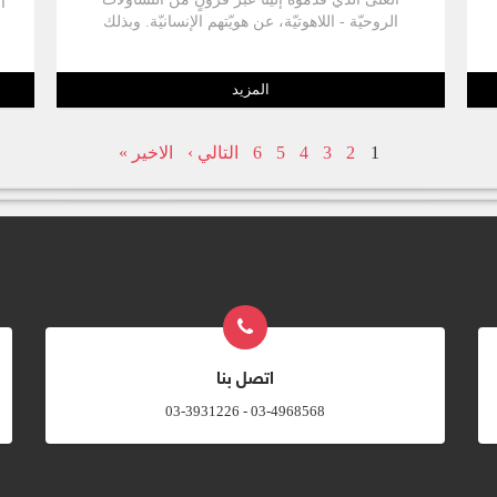
ا
الروحيّة - اللاهوتيّة، عن هويّتهم الإنسانيّة. وبذلك
ح
يقودنا الكاتب المتمرّس في العلوم اللاهوتيّة لنكتشف
بدورنا هويّتنا، أي صورة الله، وكيف نحيا على مثاله.
المزيد
1
2
3
4
5
6
التالي ›
الاخير »
اتصل بنا
03-4968568 - 03-3931226