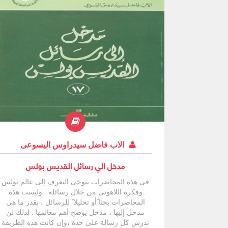
الاب فاضل سيدراوس اليسوعى
مدخل الي رسائل القديس بولس
فى هذة المحاضرات نتوخى التعرف إلى عالم بولس
وفكره اللاهوتى من خلال رسائله . وليست هذه
المحاضرات بحثا ًأو تحليلا ً للرسائل ، بقدر ما هى
مدخل إليها ، مدخل يوضح أهم معالمها . لذلك لن
ندرس كل رسالة على حدة ،وإن كانت هذه الطريقة