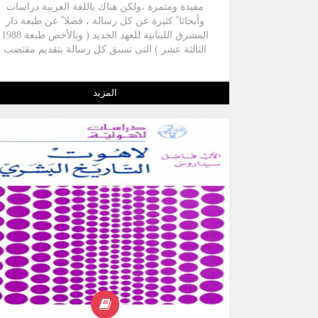
مفيدة ومثمرة ،ولكن هناك باللغة العربية دراسات
وأبحاثا ً كثيرة عن كل رسالة ، فضلا ً عن طبعة دار
المشرق اللبنانية للعهد الجديد ( وبالأخص طبعة 1988
الثالثة عشر ) التى تسبق كل رسالة بتقديم مقتضب
.ولكنه واف وواضح ، يساعد على قراءة دقيقة ،
بالاضافة إلى العناوين والشروح التى توضح المعنى .
المزيد