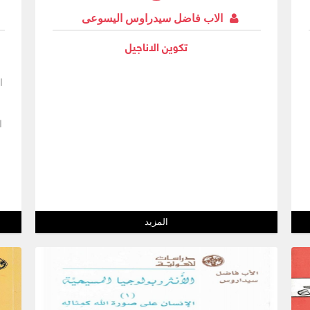
الاب فاضل سيدراوس اليسوعى
تكوين الاناجيل
ا
ا
و
ك
المزيد
ا
ل
ع