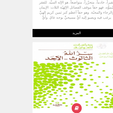
يراً، خادماً، متحرِّراً، متواضعاً، هو الإله السيِّد. للفقر
موُّه، فهو حقاً موقف الفضائل الإلهيّة الثلاث: الإيمان
الرجاء والمحبّة. وهو حقاً أعظم كنز ثمين كريم إلهيٍّ
يرغب فيه ويصبو إليه أيُّ مسيحيٍّ بوجه عامّ، وأيُّ
راهب بوجه خاصّ.
المزيد