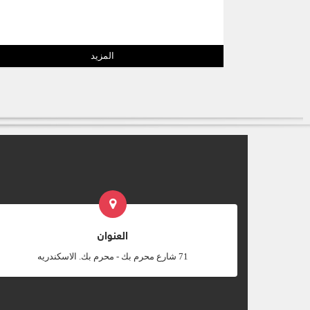
المزيد
العنوان
‎71 شارع محرم بك - محرم بك. الاسكندريه