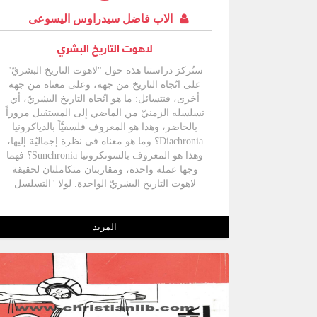
الاب فاضل سيدراوس اليسوعى
لاهوت التاريخ البشري
سنُركز دراستنا هذه حول "لاهوت التاريخ البشريّ"
على اتّجاه التاريخ من جهة، وعلى معناه من جهة
أخرى، فنتسائل: ما هو اتّجاه التاريخ البشريّ، أي
تسلسله الزمنيّ من الماضي إلى المستقبل مروراً
بالحاضر، وهذا هو المعروف فلسفيَّاً بالدياكرونيا
Diachronia؟ وما هو معناه في نظرة إجماليّة إليها،
وهذا هو المعروف بالسونكرونيا Sunchronia؟ فهما
وجها عملة واحدة، ومقاربتان متكاملتان لحقيقة
لاهوت التاريخ البشريّ الواحدة. لولا "التسلسل
الزمنيّ"، لوقع لاهوت التاريخ في فخّ النظريّات
والمثاليّات، لأنّه لا ينطلق من الواقع التاريخيّ. ولولا
البحث عن "المعنى" وهو من أهمِّ قضايا الفلسفة
المزيد
واللاهوت المعاصرة لوقع لاهوت التاريخ في فخّ انغلاق
التاريخ على نفسه. ولذلك، فإنّ كلتا المقاربتين تُكمِّلان
وتنيران الواحدة الأخرى، وتستجليان مفهوم "لاهوت
التاريخ البشريّ".