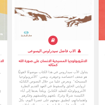
مق
ا
الاب فاضل سيدراوس اليسوعى
الانثروبولوجيا المسيحية الانسان على صورة الله
الانثر
كمثاله
يتناول الأب سيداروس في هذا الكتاب موضوعًا لاهوتيًّا
م
هو شغف اختصاصه وجوهره، ونعني: "الأنثروبولوجيا
المسيحيّة". ويعرض علينا من خلال النصوص الكتابيّة
لروايتي الخلق والسقوط في العهد القديم النظرة
الأنثروبولوجيّة للتقليد الكتابيّ. ويلجأ بعدها إلى آباء
ا
الكنيسة شرقًا وغربًا، بلغتهم وفلسفتهم وفكرهم
واهتماماتهم، لتطبيق منهجهم على عصرنا اليوم، بكلّ
الغنى الّذي قدّموه إلينا عبر قرونٍ من التساؤلات