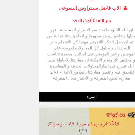
الاب فاضل سيدراوس اليسوعى
سر الله الثالوث الاحد
ان الله الثالوث الاحد سر الاسرار المسيحية , فهو
صلها و غايتها , و هو محورها و اتجاهها , فلا غرابة من
ثم ان يظل الفكر اللاهوتي مهتما كل الاهتمام بسر
الله هذا , و يحاول كل المحاولات لعرضه على
لمؤمنين و غير المؤمنين في اساليب مجددة تتناسب
 مختلف الازمنة و الامكنة ان مقاربتنا للاحاطة بسر
الله تندرج في اطارالمحاولات الحديثة و المعاصرة
للتعمق فيه و تتميز مقاربتنا بالملامح الاتية :- 1-انها
مقاربه تدمج المعرفة و الاختبار معا , المعرفة
المعتمدة على الوحي فمحاولة فهمه و شرحه ,
والاختبار المبنى على التامل و الصلاة , و كلاهما
الرئتين اللتين يتنفس بهما الانسان , بل انهما يؤثران
المزيد
الواحد في الاخر , فالعقل لا يستطيع ان يدخل في
عماق هذا السر و يسبر اغواره إلا اذا اقترن بالاختبار
2- انها مقاربة تجمع بين الشرق و الغرب , لان
لتقليدين اهميتهما القصوى في فهم سر الله والتعبير
نه لاهوتيا مناسبا , فلا مكان اليوم لحديث واحد فقط
عن الله , بل ان تعددية الاحدايث و التعابير و الصيغ