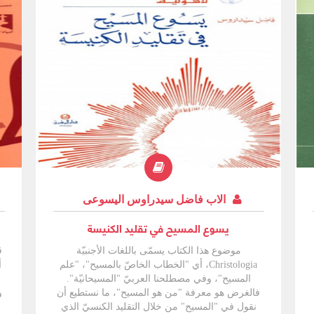
الاب فاضل سيدراوس اليسوعى
يسوع المسيح في تقليد الكنيسة
موضوع هذا الكتاب يسمّى باللغات الأجنبيّة
ق
Christologia، أي "الخطاب الخاصّ بالمسيح"، "علم
أ
المسيح"، وفي مصطلحنا العربيّ "المسيحانيّة".
فالغرض هو معرفة "من هو المسيح"، ما نستطيع أن
و
نقول في "المسيح" من خلال التقليد الكنسيّ الذي