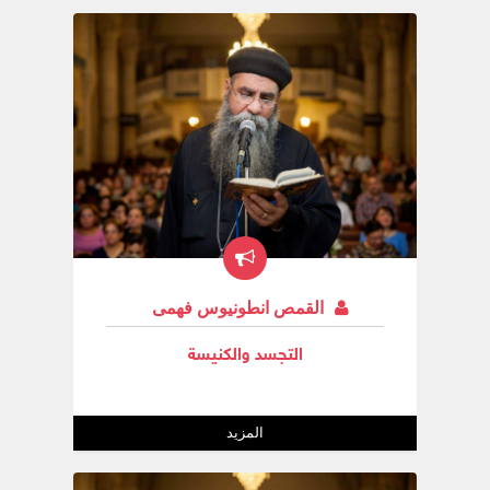
القمص انطونيوس فهمى
التجسد والكنيسة
المزيد