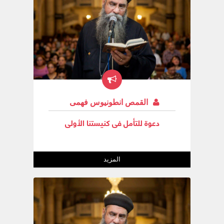
القمص انطونيوس فهمى
دعوة للتأمل فى كنيستنا الأولى
المزيد