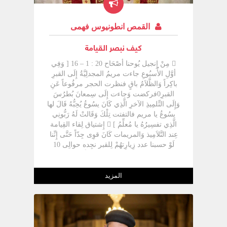
القمص انطونيوس فهمى
كيف نبصر القيامة
 مِنْ إِنجيل يُوحنا أصْحَاح 20 : 1 – 16 [ وَفِي أوَّلِ الأُسبُوعِ جاءت مريمُ المجدلِيَّةُ إِلَى القبرِ باكِراً وَالظَّلاَمُ باقٍ فنظرت الحجر مرفُوعاً عَنِ القبرِ0فركضت وَجاءت إِلَى سِمعانَ بُطرُسَ وَإِلَى التِّلمِيذِ الآخرِ الَّذِي كَانَ يسُوعُ يُحِبُّهُ قَالَ لها يسُوعُ يا مريم فالتفتت تِلْكَ وَقَالتْ لَهُ رَبُّونِي الَّذِي تفسِيرُهُ يا مُعلِّمُ ]  إِشتياق لِقاء القِيامة عِند التَّلاَمِيذ وَالمريمات كَانَ قوِى جِدّاً حَتَّى إِنِّنا لَوْ حسبنا عدد زِيارِتهُمْ لِلقبر نجِده حوالِى 10 مرَّات رغم أنَّ القبر كَانَ بعِيد جِدّاً وَخارِج البلد هكذا لابُد لِكُلّ نَفْسَ أنْ يكُون لها إِشتياق لِرؤيِة القِيامة كإِشتياق التَّلاَمِيذ وَالمريمات0  كما قَالَ بُولُس الرَّسُول [ لأِعرِفهُ وَقُوَّة قِيامتِهِ وَشرِكة آلامِهِ مُتشبِّهاً بِموتِهِ ] ( فى 3 : 10)00علشان كِده فرحِة لِقاءنا بِالقِيامة مُهِمَّة وَشئ مُبهِر لِلنَّفْسَ أنْ تلتقِى بِالقِيامة وَالكنِيسة فِى أسبُوع البصخة تختِم صلواتها فِى كُلّ يوم بِقُول الكاهِن [ يسُوع المسِيح إِلهنا الحقِيقِى الَّذِى قَبِلَ الآلام بِإِرادتِهِ وَصُلِب عَلَى الصَّلِيب مِنْ أجلِنا يُبارِكنا بِكُلّ بركة رُوحِيَّة وَيُعِيننا وَيُكمِّل لنا البصخة المُقدَّسة وَيُرِينا بهجة وَفرح وَقُوَّة قيامتِهِ المُقدَّسة ] لازِم يكُون عِندِى هذا الشغف لِرؤيِة القِيامة كيف نتلاَمس مَعَْ المسِيح القائِم ؟ 1/ الظَّلاَم باقِى 2/ الرُكُوض وَالإِسراعمريم المجدلِيَّة وَبُطرُس وَيُوحنا ركضوا وَجروا 3/ الإِيمان فرأى وَآمن 4/ معرِفة الكُتُبلأِنَّهُمْ لَمْ يكُونُوا بعد يعرِفوا الكُتُب وَالنُبُّوات فَلَمْ يُصَدِّقوا بِبساطة 5/ إِصرار وَإِلحاح أنْ آخُذ المسِيح وَأراه 6/ لَوْ لَمْ أجِده لابُد أنْ أبكِى كى أجِده 7/ أُبشِّر بِهِ مريم المجدلِيَّة بشَّرت بُطرُس وَيُوحنا وَبُطرُس وَيُوحنا بشَّروا التَّلاَمِيذ وَالتَّلاَمِيذ بشَّروا العالم 1/ الظَّلاَم باقِى ==================  مُهِمْ أنْ تغلِب الظُلمة وَأنَّ إِشتياقكَ لاَ يُعطِله شئ وَأنْ تغلِب ظُلمِة حياتكَ أى ظُلمِة الخطِيَّة [ فَسِيرُوا مادام لَكُمُ النُّورُ لِئلاَّ يُدرِككُمُ الظَّلاَمُ ] ( يو 12 : 35 ) وَأيضاً [ أنتُمْ نُورُ العالمِ ] ( مت 5 : 14) وَأيضاً فِى صَلاَة نصف الليل نقُول [ قُوموا يا بنِي النّور ] لابُد أنْ تُحوِّلوا الظُلمة إِلَى نوركما قَالَ بُولُس الرَّسُول [ لاَ تشترِكُوا فِي أعمالِ الظُّلمةِ غيرِ المُثمِرةِ بَلْ بِالحرِيِّ وَبِّخُوها ] ( أف 5 : 11) ربِّنا وضع فِينا إِشتياق لِلنّور وَرُوح إِستنارة تجعلنا نُبدِّد الظُلمة0  الظلام باقِى أى إِشتياق نَفْسَ تغلِب الظُرُوف المُحِيطة00ياما حولِنا ظلام إِنْ كَانَ كُلّ الَّلِى حولِى ظُلمة لابُد أنْ أغلِبها لاَ أجعل الظُلمة تعُوقنِى لِذا يُقال أنَّ الأشرار يُطرحُون فِى الظُلمة الخارِجِيَّةأيضاً يقُول [ لِيُشرِقَ لنا نورُ وجهكَ ، وَلِيُضِئ علينا نورُ عِلمكَ الإِلهِي ] ( تحليل صَلاَة باكِر وَنقُول فِى صَلاَة باكِر [ أيُّها النّور الحقِيقِي ] ( القطعة الأولى ) فِى الأديُرة يستيقِظوا باكِر جِدّاً لِعمل التسبِحة يعنِى ياخدوا مِنْ وقت غفلِة وَظُلمِة النَّاس لحظات يقظة وَسهر وَإِستنارة  أكِيد مريم لَمْ تنام الليل كُلّه وَلَمْ تنتظِر شرُوق الشمس فخرجِت وَالظلام باقِى إيه رأيكُمْ فِى إِنْ إِشتياقكُمْ لِلرَّبَّ يسُوع يجعلكُمْ لاَ تناموا ؟ مُمكِنْ ؟ أيوه مُمكِن ياريت تنتزِعوا مِنْ الظلام نور وَتجعلوا مِنْ وقت نوم النَّاس وقت يقظة وَصَلاَة  العساكِر زمان فِى الدولة الرومانِيَّة لمَّا كانوا يأخُذوا نوبات سهر إِذا ناموا فِيها يعاقبُوهُمْ بِأنْ يجعلُوهُمْ يخلعوا ثِيابهُمْ وَيمشوا عرايا وَإِمَّا يبِيعوا ثِيابهُمْ أوْ يحرقُوها لِذا يقُول فِى سِفر الرؤيا [ طُوبى لِمَنْ يسهرُ وَيحفظُ ثِيابهُ لِئلاَّ يمشِي عُرياناً فيروا عُريتهُ ] ( رؤ 16 : 15) هذا تشبِيه مأخُوذ مِنْ العصر الرومانِى أيضاً الثوب فِى العصر اليهُودِى يُشِير لِلكرامة لِذا يقُول إِنسان عليهِ ثِياب العُرس لأِنَّ الثِياب كانت غالِية وَيدوِيَّة لِذا قَالَ مَنْ لَهُ ثوبان فليُعطِى ثوبهُ لِلآخر ( لو 3 : 11 2/ الرُكُوض وَالإِسراع : ============================  الموقِف الَّذِى تتلهفِى عليه يستدعِى الرُكوض وَالجرى أى أنَّ الدَّافِع قوِى علشان ندخُل فِى عِشرة مَعَْ ربِّنا مِش مُمكِنْ نحصُل علِيها وَإِحنا قاعدِين مكاننا وَ لاَّ ماشيين بِبُطء لابُد أنْ نركُض وَنجرِى عرُوس النشِيد تقول [ اجذُبنِي وراءكَ فنجرِي ] ( نش 1 : 4 ) َإِشعياء النبِى يقول [ يمشُونَ وَ لاَ يُعيُونَ ] ( اش 40 : 31 ) ما يتعبوش مِنْ الجرى أصلهُمْ بِيحِبَّوه  الحياة الرُّوحِيَّة لاَ تعرِف التوَّقُف وَ لاَ الرُّجوع لِلوراء بُولُس الرَّسُول يقُول [ الَّذِينَ يركُضُونَ فِي المِيدانِ جمِيعُهُمْ يركُضُونَ وَلكِنَّ واحِداً يأخُذُ الجِعالةَ ] ( 1كو 9 : 24 ) زمان فِى السِباق كَانَ المُتسابِقُون يجرُون فِى مِيدان فِى آخره راية وَالمُتسابِق الأوَّل هُوَ الَّذِى يصِل لِلرَّاية أوَّلاً  بُطرُس جرى وَيُوحنا جرى وَلكِنْ يُوحنا شاب وَإِشتياقه أعلى لِذا جرى أسرع مِنْ بُطرُس وَلكِنَّه مؤدب وَمُتواضِع لِذا إِنتظر بُطرُس رغم أنَّهُ معرُوف أنَّهُ مُتقدِّم عَنْ باقِى الرُسُل وَأنَّ يسُوع كَانَ يُحِبَّه وَأنَّهُ فِى العشاء الأخِير كَانَ مُتكِئ عَلَى صدر يسُوع وَأشار إِليهِ باقِى الرُسُل كى يسأل يسُوع عَنْ الَّذِى يُسلِّمه لأِنَّهُمْ حاسِّين إِنَّه الوحِيد الَّذِى يتمتَّع بِدالَّة قوِيَّة عِند يسُوع وَرغم كُلّ هذا إِنتظر بُطرُس لأِنَّ بُطرُس كانت معنوياته فِى الحضِيض لأِنَّ إِنكاره كَانَ لِسَّه مِنْ قُريب وَيُوحنا هُوَ الوحِيد الَّلِى مِشى مَعَْ المسِيح حَتَّى الصَّلِيب وَهُوَ الَّذِى أخذ الكرامة بِأنْ أخذ العذراء بيته  جيِّد جِدّاً أنْ يكُون عِندِى إِتضاع وَأراعِى مشاعِر الآخرِين حَتَّى وَإِنْ كُنت شاطِر فِى الجرى حَتَّى وَإِنْ كَانَ ربِّنا مُعطِى لِى نِعمة لكِنْ لمَّا أتضِع بين إِخوتِى آخُذ بركة أنا وَهُمَّ كُلّ الَّلِى عمله يُوحنا إِنَّه إِنحنى وَنظر الأكفان وَلكِنْ لَمْ يدخُل حَتَّى جاء بُطرُس  الرُكوض فِى الحياة الرُّوحِيَّة مُهِمْ لأخذ فضِيلة أوْ قِيامة مِنْ خطِيَّة أوْ التمتُّع بِالمسِيح القائِم السَّابِق ( يُوحنا ) وَالَّلِى بعده ( بُطرُس ) الإِثنان شاهدوا نَفْسَ الأمر المُهِمْ أنْ يكُون لِى عزم ثابِت لأِدخُل فِى سِباق وَركُوض وَكُلّ يوم علِينا أنْ نقطع مسافة فِى رِحلِتنا لِننال قِيامة أفضل ليتنا نسأل نفسِنا كُلّ لِيلة أى مسافة قطعناها اليوم هل ركضنا لِلأمام أم رجعنا لِلوراء ؟ الجرى محسُوب مِنْ عُمرِنا وَعُمرِنا كُلّه جرى وَركُوض 3/ آمِنْ بِهِ : =============  يُوحنا لمَّا شاف آمَنْ بِهِ الحُب يولِّد إِيمان وَالإِيمان يزوِّد الحُب مِش مُمكِنْ أفرح بِلِقاء يسُوع أوْ آخُذ نِعمِة لِقاءه وَأنا إِيمانِى مهزُوز الإِيمان هُوَ الثِقة بِما يُرجى وَالإِيقان بِأمور لاَ تُرى ( عب 11 : 1 )  الَّذِى رآه بُطرُس وَمريم المجدلِيَّة رآه يُوحنا وَلكِنْ لِماذا قِيل عَنْ يُوحنا إِنَّه شاف وَآمِنْ ؟ لأِنَّ إِيمانه قوِى ياما رُوح العالم يدخُل الإِنسان وَيضيَّع إِيمانه بِالمسِيح وَيضع مُعطِلات لِلإِيمان ياما الإِنسان يشوف وَيلمِس وَلكِنْ الإِيمان داخِله مُعطَّل لاَ يعمل ياما عدو الخِير يزرع فِينا يأس وَضجر  مُعلِّمنا بُولُس يقُول [ عالِمِين أنَّ الَّذِي أقامَ الرَّبَّ يسُوعَ سيُقِيمُنا نحنُ أيضاً بِيسُوعَ ] ( 2كو 4 : 14 ) ُمنا فِيهِ وَسنبقى فِيهِ لِلأبد وَهُوَ الَّذِى سيشفع فِينا وَيدافِع عنَّا فِى الدينُونة فنحنُ نُدان بِهِ وَبِما أنَّهُ مُتحِد بِنا لِذا فَهُوَ سيُبرِأنا لِذا لنا ثِقة بِالقيامة لابُد أنْ أثِق فِى أنَّهُ سيُنِير الظُلمة وَسيُحوِّل العقُوبة خَلاَصَ  الَّلِى غيَّر مريم المجدلِيَّة وَمريم المصريَّة وَمُوسى الأسود قادِر أنْ يُقِيمنا هُوَ نقض أوجاع الموت أى نقض أوجاع الخطِيَّة داخِلنا وَجعلنا نُحارِب عدو مهزُوم مُقيَّد وَأعطانا رُوح الغلبة رُوح القِيامة لَوْ لَمْ يكُنْ لنا إِيمان تُصبِح القِيامة بِالنسبة لنا قِصَّة وَليست حياة 4/ معرِفة الكُتُب : ====================  [ لَمْ يكُونُوا بعدُ يعرِفُونَ الكِتابَ ] ( يو 20 : 9 ) لِذا نُلاَحِظ فِى حدِيث يسُوع مَعَْ تلمِيذى عمواس وبَّخهُمْ بِإِنتهار [ أيُّها الغبِيَّانِ ] ( لو 24 : 25 ) لِماذا ؟ لأِنَّهُ مِشِى معاهُمْ وَهُمْ لَمْ يشعروا قَالَ لَهُمْ أنتُمْ لاَ تعرِفون شئ عدم معرِفِة الكُتب تجعلنا لاَ نعرِف شئ نحنُ بِداخِلنا جهل بِالكِتاب  ده الكِتاب المُقدَّس مليان رموز وَنُبُّوات عَنْ القِيامة مثلاً تقدِمة إِسحق ما هِى قِيامة يُونان فِى بطن الحوت قِيامة عدم معرِفة الكُتب تجعل الحقِيقة بِالنسبة لِى غير مفهومة [ هَلَِكَ شعبِي مِنْ عدمِ المعرِفةِ ] ( هو 4 : 6 )  العهد القدِيم يُرِينا مُعاملات الله مَعَْ الإِنسان وَما هُوَ صَلاَحه وَكيف يُؤدِب وَكيف يُصالِح لِذا عدم معرِفِة الكُتب جعلت التَّلاَمِيذ لاَ يُصدِّقوا رغم أنَّهُ قالها لَهُمْ قبل أنْ يموت إِنَّه سيتألَّم وَيموت وَيُدفن وَيقُوم ياما واحِد يدوَّر عَلَى أمور تافهه وَيترُك الكِتاب كيف نُضيِّع وقتِنا فِى كَلاَم باطِل وَالإِنجِيل لَمْ يُفتح خِسارة إِنِّنا ما ندخُلش فِى عِشرة مَعَْ المسِيح لِيه الإِنجِيل بِالنسبة لىَّ غير شيِّق ؟ لِيه ما أقدسش فِكرِى وَكيانِى كُلّه بِالإِنجِيل وَآخُذ الأنبياء وَالتَّلاَمِيذ أصدِقاء لِى ؟ 5/ أبكِى كى أجِده : ======================  إِذا لَمْ أجِده فليس لِى سِوى البُكاء مريم كانت واقفة تبكِى لَوْ لَمْ أتمتَّع بِفرحة مَعَْ المسِيح أبكِى وَأكثر شئ يُظهِر صِدق الإِنفعال هُوَ البُكاء داوُد النبِى يقُول [ صَارَت لِي دُمُوعِي خُبزاً ] ( مز42 : 3 )0  مريم كانت واقفة تبكِى لِماذا ؟ لأِنَّ الإِنسان لمَّا يكُون فاقِد التعزية فليس لَهُ سِوى البُكاء مريم لمَّا بكِت رأت ملاكين يقولاَ لها [ يَا امرأةُ لِماذا تبكِين مَنْ تطلُبِينَ ] ( يو 20 : 15) ثُمَّ جاء لها يسُوع بِنَفْسَه وَقَالَ لها يا مريم وَهِى قالت لَهُ يا مُعلِّم إِفرِضِى إِنْ أنا ساقطة فِى خطايا كتِير وَرُوح الفشل مسيطره عَلَىَّ أجمل إِحساس أقف بِهِ أمام ربِّنا إِنِّى أقِف مكسُوره وَأترجِم ضعفِى إِلَى بُكاء [ يارب أُنظُر إِلَى ضعفِى وَمسكنتِي وَغُربتِي ] وَداوُد النبِى يقُول [ أُذكُر ياربُّ داودَ وَكُلَّ دِعته ] ( مز 131 مِنْ مزامِير النوم ) " الدِعة " تأتِى مِنْ إِنسان مذلُول  مريم المجدلِيَّة راحِت مرَّة وَإِتنين وَلمَّا لقيِت إِنَّه مافِيش شئ جدِيد فِى كُلّ مرَّة القبر فارِغ بكِت واحِد مِنْ القِدِيسِين يقُول [ إِنْ حزنت فِى طَلَبه فإِنَّكَ ستفرح بِلِقاءِهِ ] [ الَّذِينَ يررعُون بِالدّمُوعِ يحصدُون بِالإِبتهاجِ ] ( مز 125 مِنْ مزامِير الغرُوب ) أحلى صَلاَة وَإِنتِ تعبانة وَأحلى صَلاَة وَإِنتِ بِتجاهدِى وَتجمَّعِى فِكرِكَ المُشتَّت  مريم لَمْ تجِد أى مُشجِّعات تجعلها تراه فإِستخدمِت سِلاَح
المزيد