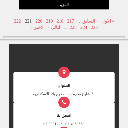
المزيد
« الاول
‹ السابق
217
218
219
220
221
222
…
223
224
225
التالي ›
الاخير »
…
العنوان
‎71 شارع محرم بك - محرم بك. الاسكندريه
اتصل بنا
03-4968568 - 03-3931226