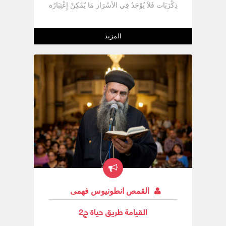
ذِكْرَيَات فَلاَ يُوْجَدٌ فِي الأسْرَار مَا يُمْكِنْ إِعْتِبَارُه
ذِكْرَى فَالسِّر هُوَ حَقِيقَة إِتِحَادٌ الرَّجُل بِالمَرْأة
كَإِتِحَادٌ الْمَسِيح بِالكِنِيسَة وَهُوَ أقْدَس تَشْبِيه
لِلإِتِحَادٌ فَلاَ يُوْجَدٌ أكْثَر مِنْ ذلِك قَدَاسَة وَلاَ كَرَامَة
المزيد
وَلاَ وَقَار وَلأِنَّنَا نَعِيش فِي مُجْتَمَع بِهِ دِيَانَات
أُخْرَى فَمِنْ المُمْكِنْ أنْ يَكُون الفِكْر الْمَسِيحِي
عَنْ الزَّوَاج قَدْ أُصِيبَ بِمَرَض لكِنْ عَلَيْنَا أنْ
نُعْطِي كَرَامَة حَقِيقِيَّة لِلسِّر الَّذِي قِيلَ عَنْهُ فِي
الكِتَاب المُقَدَّس سِر عَظِيمٌ ( أف 5 : 32 )
وَالكِنِيسَة أيْضاً تَكُون مُقَصِرَة أحْيَاناً فِي تَوْصِيل
التَّعْلِيم السَلِيم عَنْ كَرَامِة الزَّوَاج وَمِنْ هُنَا
يَرْتَبِك فِكْر الزَّوَاج بِفِكْر الإِنْسَان غِير البَتُول
عَلَى أنَّهُ فِي دَرَجَة أقَلْ وَأحْيَاناً هُنَاك عِبَارَات
فِي السِنِكْسَار تُعَبِّر عَنْ هَلاَك الإِنْسَان المُتَزَوِج
فَفِي سِيرِة القِدِيسَة مَارِينَا النَّاسِكَة فَبَعْد وَفَاة
وَالِدَتْهَا قَالَ لَهَا وَالِدْهَا عَنْ رَغْبَتُه فِي الذِهَاب
لِلدِير فَكَانَ رَدَّهَا ** أتَذْهَبْ لِلدِير وَتَتْرُكْنِي هُنَا
لأهْلَك ** كَأنَّ مَنْ يَتَزَوَج يَهْلَك وَفِي قِصِّة أبُو
مَقَار أرْغَمُوه عَلَى الزَّوَاج فَطَلَبَ مِنْ زَوْجَتُه أنْ
القمص انطونيوس فهمى
يَذْهَبْ فِي خِلْوَة وَيَقُول السِنِكْسَار أنَّهُ ** صَلَّى
مِنْ أجْلِهَا فَمَرَضَتْ وَمَاتَتْ فَشَكَرَ الله **
القيامة طريق حياة ج2
فَعِنْدَمَا يَسْمَع الأوْلاَدٌ هذَا الكَلاَم يَعْتَقِدُوا أنَّ