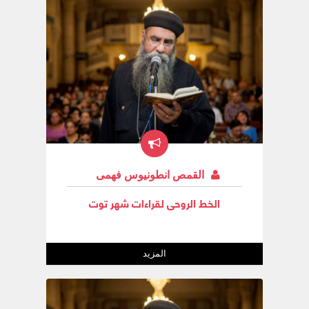
القمص انطونيوس فهمى
الخط الروحى لقراءات شهر توت
المزيد