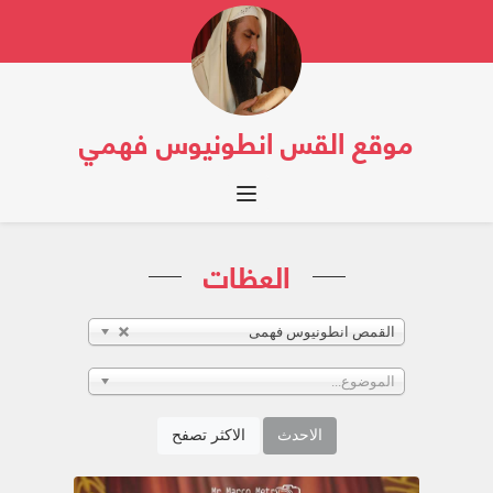
موقع القس انطونيوس فهمي
Toggle navigation
العظات
القمص انطونيوس فهمى
الموضوع...
الاحدث
الاكثر تصفح