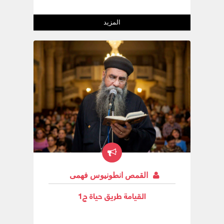
الزَّوَاج ضِدْ التَّعَالِيم الإِنْجِيلِيَّة ذَكَرَ الأنْبَا مُوسَى "
أُسْقُف الشَّبَاب " أنَّهُ وَهُوَ طِفْل إِرْتَبَطَ أمِينْ
الخِدْمَة فَأقَامُوا إِجْتِمَاع صَلاَة لِكَيْ يَعْدِل عَنْ
المزيد
رَأيُه فِي الخُطُوبَة لِرَغْبَتِهِمْ فِي ذِهَابُه لِلدِير
فَأخَذُوا يُصَلُّوا مِنْ قُلُوبِهِمْ لِكَيْ لاَ يَهْلَك أمِين
خِدْمَتِهِمْ بِسَبَبْ الزَّوَاج وَهذَا الفِكْر نَاتِج عَنْ عَدَم
إِبْرَاز الكَثِير مِنْ كَرَامِة هذَا السِّر وَعَدَم إِبْرَاز
قِدِّيسِينْ عِلْمَانِيِينْ بِالقَدْر الكَافِي فِي الكِنِيسَة
أبُونَا لُوقَا سِيدَارُوس (( كَاهِن كِنِيسِة مَارِجِرْجِس
بِسْبُورْتِنْج )) لَهُ سِلْسِلِة كُتُبْ ** رَائِحَة الْمَسِيح
الذَّكِيَّة فِي حَيَاة أبْرَار مُعَاصِرِينْ ** وَمُعْظَمْهُمْ
عَنْ نَاس مُتَزَوِجِينْ فَمَعْرِفِة الشَّخْص بِكَرَامِة
هذَا السِّر وَقَدَاسَتِهِ وَنَقَاوَتِهِ هَام لِحَيَاتُه لِنَرَى
كَيْفَ تُقَدِّس الكِنِيسَة هذَا السِّر :-
القمص انطونيوس فهمى
القيامة طريق حياة ج1