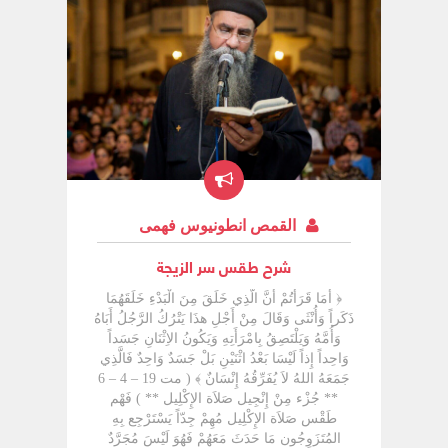
القمص انطونيوس فهمى
شرح طقس سر الزيجة
﴿ أَمَا قَرَأتُمْ أَنَّ الَّذِي خَلَقَ مِنَ الْبَدْءِ خَلَقَهُمَا
ذَكَراً وَأُنْثَى وَقَالَ مِنْ أَجْلِ هذَا يَتْرُكُ الرَّجُلُ أَبَاهُ
وَأُمَّهُ وَيَلْتَصِقُ بِامْرَأَتِهِ وَيَكُونُ الاِثْنَانِ جَسَداً
وَاحِداً إِذاً لَيْسَا بَعْدُ اثْنَيْنِ بَلْ جَسَدٌ وَاحِدٌ فَالَّذِي
جَمَعَهُ اللهُ لاَ يُفَرِّقُهُ إِنْسَانٌ ﴾ ( مت 19 – 4 – 6
** جُزْء مِنْ إِنْجِيل صَلاَة الإِكْلِيل ** ) فَهْم
طَقْس صَلاَة الإِكْلِيل مُهِمْ جِدّاً يَسْتَرْجِع بِهِ
المُتَزَوِجُون مَا حَدَثَ مَعَهُمْ فَهُوَ لَيْسَ مُجَرَّدٌ