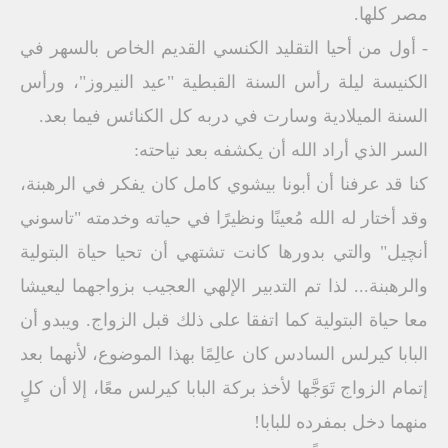
مصر كلها.
- أول من أحيا التقليد الكنسي القديم الخاص بالسهر في
الكنيسة ليلة رأس السنة القبطية "عيد النيروز"، ورأس
السنة الميلادية وسارت في دربه كل الكنائس فيما بعد.
السر الذي أراد الله أن يكشفه بعد نياحته:
كنا قد عرفنا أن أبونا بيشوي كامل كان يفكر في الرهبنة،
وقد أختار له الله مُعينًا ونظيرًا في حياته وخدمته "تاسوني
أنچيل" والتي بدورها كانت تشتهي أن تحيا حياة البتولية
والرهبنة... لذا تم التدبير الإلهي العجيب بزواجهما ليعيشا
معا حياة البتولية كما اتفقا على ذلك قبل الزواج. ويبدو أن
البابا كيرلس السادس كان عالِمًا بهذا الموضوع، لأنهما بعد
إتمام الزواج تَوَجَّها لأخذ بركة البابا كيرلس معًا، إلا أن كلٍ
منهما دخل بمفرده للبابا!