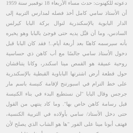
دعوته للكهنوت: حدث مساء الأربعاء 18 نوفمبر سنة 1959
أن الأستاذ سامي كامل أخذ فصله لمدارس التربية إلى
الدار البابوية بالإسكندرية لنوال بركة البابا كيرلس
السادس، وما أن قبَّل يديه حتى فوجئ بالبابا وهو يخبره
بأنه سيرسمه كاهنًا بعد أربعة أيام..! فقد كان البابا قبل
دخول الأستاذ سامي جالسًا مع أب كاهن ذي حساسية
روحية عميقة هو القمص مينا اسكندر، وكانا يتناقشان
حول قطعة أرض اشترتها الباباوية القبطية بالإسكندرية
على خط الترام في اسبورتنج لإقامة كنيسة باسم مار
جرجس وقال البابا "لن نستطيع البدء في بناء الكنيسة
قبل رسامة كاهن خاص بها". وما كاد ينتهي من القول
حتى دخل الأستاذ/ سامي بأولاده في التربية الكنسية،
فهتف أبونا مينا على الفور "ها هو الشاب الذي يصلح لأن