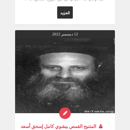
برية هذا العالم. المتنيح القمص بيشوى كامل كاهن
كنيسة الشهيد مارجرجس سبورتنج
المزيد
12 ديسمبر 2022
المتنيح القمص بيشوي كامل إسحق أسعد