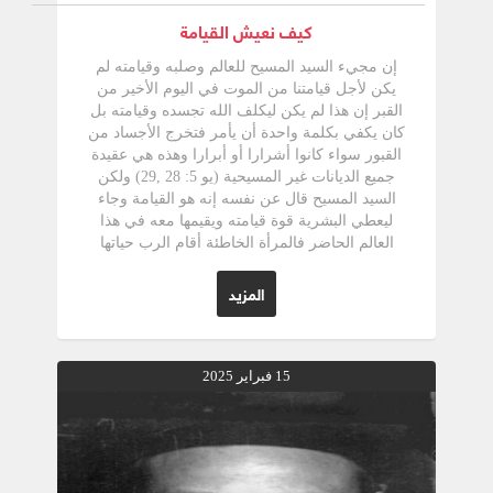
كيف نعيش القيامة
إن مجيء السيد المسيح للعالم وصلبه وقيامته لم
يكن لأجل قيامتنا من الموت في اليوم الأخير من
القبر إن هذا لم يكن ليكلف الله تجسده وقيامته بل
كان يكفي بكلمة واحدة أن يأمر فتخرج الأجساد من
القبور سواء كانوا أشرارا أو أبرارا وهذه هي عقيدة
جميع الديانات غير المسيحية (يو 5: 28 ,29) ولكن
السيد المسيح قال عن نفسه إنه هو القيامة وجاء
ليعطي البشرية قوة قيامته ويقيمها معه في هذا
العالم الحاضر فالمرأة الخاطئة أقام الرب حياتها
الداخلية الساقطة المهلهلة لتصبح المرأة القوية
والمنتصرة على شهواتها وضعفاتها هذا ما نسميه
المزيد
بالقيامة الأولى كذلك بطرس الجبان أمام الجارية ذو
الشخصية المزدوجة التي تتظاهر بالشجاعة ومن
داخل تنكر وتسب وتلعن أمام جارية هو نفسه
بطرس الذي سجن وضرب وخرج فرحا لأنه حسب
15 فبراير 2025
أهلاً أن يهان من أجل اسم الله (أع 5 :41) إنها القيامة
الأولى التي بها أقامه الرب يسوع معه وبقية التلاميذ
المملوئين من الخوف والشك دخل عليهم يسوع
والأبواب مغلقة وقال لهم سلام لكم فقاموا معه
بشجاعة وفرح هذه هي القيامة الأولى فالقيامة في