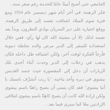
الجامعي حتى أصبح أمينًا عامًا للخدمة رغم صغر سنه..
فكر الرهبنة: في آخر أيام شهر ديسمبر عام 1954 ومع
فترة صوم الميلاد اشتاقت نفسه إلى طريق الرهبنة،
ووقع اختياره على دير السريان بوادي النطرون، وبدأ يعد
نفسه لذلك -إلا أن مشيئة الله كان لها رأي- ففي خلال
استعداده للسفر إلى الدير مرض والده بجلطة دموية
فأرجأ الفكرة لوقت آخر، ولكن اشتياقه ظل داخله فكان
يذهب في رحلات إلى الدير وحدث أثناء أحدى تلك
الزيارات أن دخل إلي المقصورة حيث جسد القديس
بيشوي في ديره وأخذ يناجيه: "يا ريت أتشرَّف باسمك يا
أنبا بيشوي" فقد كان يتمنى أن يصبح راهبًا باسم بيشوي
ولكن إرادة الله كانت أن يصبح كاهِنًا باسم بيشوي لتتلاقى
الإرادتين معًا كما سنرى فيما بعد...