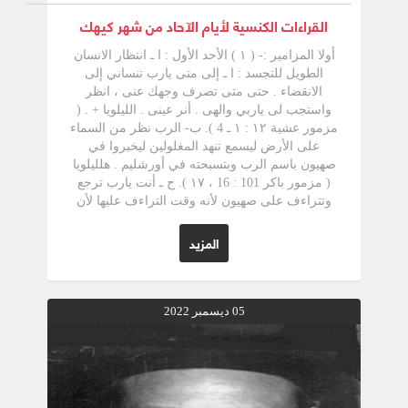
القراءات الكنسية لأيام الآحاد من شهر كيهك
أولا المزامير :- ( ۱ ) الأحد الأول : ا ـ انتظار الانسان
الطويل للتجسد : ا ـ إلى متى يارب تنساني إلى
الانقضاء . حتى متى تصرف وجهك عنى ، انظر
واستجب لى ياربي والهى . أنر عينى . الليلويا + . (
مزمور عشية ١٢ : ١ ـ 4 ). ب- الرب نظر من السماء
على الأرض ليسمع تنهد المغلولين ليخبروا في
صهيون باسم الرب وبتسبحته في أورشليم . هلليلويا
( مزمور باکر 101 : 16 ، ۱۷ ). ح ـ أنت يارب ترجع
وتتراءف على صهيون لأنه وقت التراءف عليها لأن
الرب يبني صهيون ويظهر بمجده . هلليلويا . ( مزمور
القداس11:101-14). فمزامير الأسبوع الأول كلها
المزيد
تدور حول ضيق الانسان وحاجته للتجسد الإلهى وإن
الله وضع في قلبه وقتاً ليعلن فيه قلبه المملوء رأفة
نحو الانسان. ( ۲ ) الأحد الثاني :- تتحدث مزامير
الأسبوع الثاني عن كيفية التجسد بنبوات من مزامير
05 ديسمبر 2022
العهد القديم . أ‌- طاطيء السموات وانزل - والمس
الجبال فتدخن . أرسل يدك من العلو انقذنى ونجنى
هلليلويا »( مزمور عشية 143 : 2 ، ۷ ) ب‌- « ينزل
مثل المطر على الجزة ومثل قطرات على الأرض
يشرق في أيامه العدل وكثرة السلامة » . العذراء