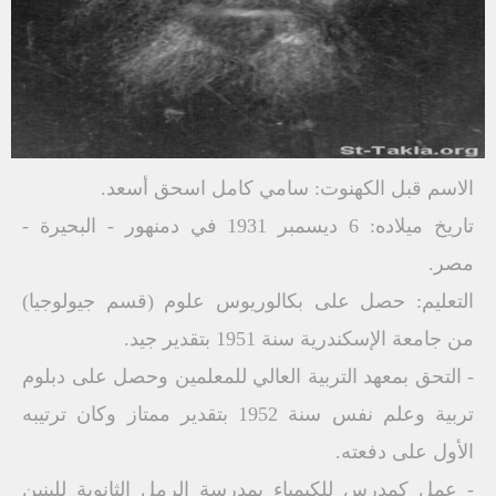
الاسم قبل الكهنوت: سامي كامل اسحق أسعد.
تاريخ ميلاده: 6 ديسمبر 1931 في دمنهور - البحيرة -
مصر.
التعليم: حصل على بكالوريوس علوم (قسم جيولوجيا)
من جامعة الإسكندرية سنة 1951 بتقدير جيد.
- التحق بمعهد التربية العالي للمعلمين وحصل على دبلوم
تربية وعلم نفس سنة 1952 بتقدير ممتاز وكان ترتيبه
الأول على دفعته.
- عمل كمدرس للكيمياء بمدرسة الرمل الثانوية للبنين