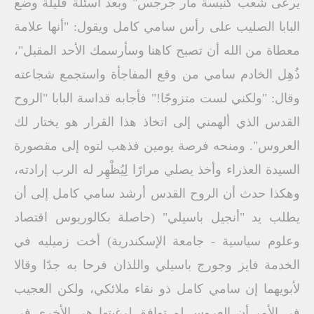
يرعى شعب كنيسة مار جرجس" وبعد أسئلة قليلة وضع
البابا الصليب على رأس سامي كامل ويقول: "أنها علامة
معطاة من الله أن تصبح كاهنا وسأرسمك الأحد المقبل"،
ذُهِل الخادم سامي من وقع المفاجأة واستجمع شجاعته
وقال: "ولكني لست متزوجًا!" فأجابه قداسة البابا "الروح
القدس الذي ألهمني إلى اتخاذ هذا القرار هو يختار لك
العروس". ومنحه فرصة يومين فذهب لتوه إلى مقصورة
السيدة العذراء وأخذ يصلي مرارًا لِيُظْهِر له الرب إرادته،
وهكذا حدث أن الروح القدس أرشد سامي كامل إلى أن
يطلب يد "أنجيل باسيلي" (حاصلة بكالوريوس اقتصاد
وعلوم سياسية - جامعة الإسكندرية) أخت زميليه في
الخدمة فايز وجورج باسيلي واللذان فرحا به جدًا وقالا
لأبويهما إن سامي كامل ذو نقاء ملائكي، ولكن العجيب
في الأمر أن العروس لم توافق لرغبتها هي الأخرى في