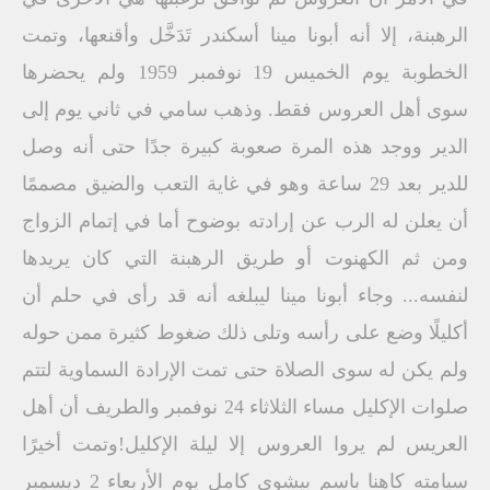
الرهبنة، إلا أنه أبونا مينا أسكندر تَدَخَّل وأقنعها، وتمت
الخطوبة يوم الخميس 19 نوفمبر 1959 ولم يحضرها
سوى أهل العروس فقط. وذهب سامي في ثاني يوم إلى
الدير ووجد هذه المرة صعوبة كبيرة جدًا حتى أنه وصل
للدير بعد 29 ساعة وهو في غاية التعب والضيق مصممًا
أن يعلن له الرب عن إرادته بوضوح أما في إتمام الزواج
ومن ثم الكهنوت أو طريق الرهبنة التي كان يريدها
لنفسه... وجاء أبونا مينا ليبلغه أنه قد رأى في حلم أن
أكليلًا وضع على رأسه وتلى ذلك ضغوط كثيرة ممن حوله
ولم يكن له سوى الصلاة حتى تمت الإرادة السماوية لتتم
صلوات الإكليل مساء الثلاثاء 24 نوفمبر والطريف أن أهل
العريس لم يروا العروس إلا ليلة الإكليل!وتمت أخيرًا
سيامته كاهنا باسم بيشوي كامل يوم الأربعاء 2 ديسمبر