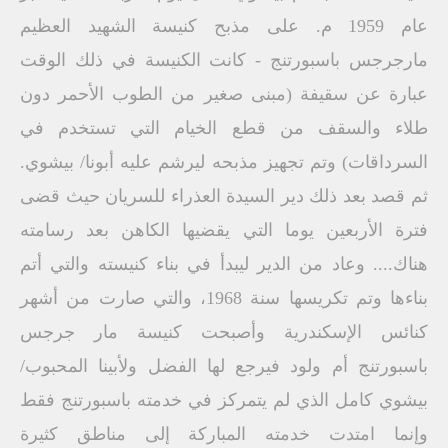
عام 1959 م. على مذبح كنيسة الشهيد العظيم
مارجرجس باسبورتنج - كانت الكنيسة في ذلك الوقت
عبارة عن سقيفة (مبنى صغير من الطوب الأحمر دون
طلاء والسقف من قطع الخيام التي تستخدم في
السرداقات) وتم تجهيز مذبحه ليرشم عليه أبونا/ بيشوي.
ثم قصد بعد ذلك دير السيدة العذراء للسريان حيث قضى
فترة الأربعين يوما التي يقضيها الكاهن بعد رسامته
هناك.... وعاد من الدير ليبدأ في بناء كنيسته والتي أتم
بناءها وتم تكريسها سنة 1968، والتي صارت من أشهر
كنائس الإسكندرية وأصبحت كنيسة مار جرجس
باسبورتنج أم ولود فيرجع لها الفضل ولأبينا المحبوب/
بيشوي كامل الذي لم يتمركز في خدمته باسبورتنج فقط
وإنما امتدت خدمته المباركة إلى مناطق كثيرة