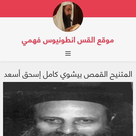
موقع القس انطونيوس فهمي
Toggle navigation
المتنيح القمص بيشوي كامل إسحق أسعد