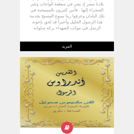
بلادنا مصر إذ بشر في منطقة الواحات وعبر
الصحراء إليها . فأمن كثيرون بالمسيحية في
تلك البلدان وعرفوا ربنا يسوع المسيح بخدمة
هذا الرسول الجليل وأخيراً قد لحق بإخوته
الرسل في موكب الشهداء بركة صلواته
وشفاعته تكون معنا آمين القديس برثولماوس
الرسول :- وأقام اثني عشر ليكونوا معه
وليرسلهم ليكرزوا " ( مر 14:3 ) . " القديس
المزيد
برثولماوس :- هو واحد من الاثني عشر رسولاً ،
وله في الأناجيل مثل بعض الرسل اسمان ففي
الثلاثة أناجيل الأولى يسمى برتولماوس ) مت
3:10 ) ، ( مر 18:3 ) ، ( لو 14:6 ) . أما في
الإنجيل الرابع إنجيل معلمنا يوحنا فيذكر في
مناسبتين بإسم نثنائيل . وقد ذكر بعد قيامة
الرب باسم نثنائيل ( يو 45:1 ، 22:21 ) . وفي
قائمة أسماء الرسل الاثني عشر ذكر في
الأناجيل الثلاثة مع فيلبس باسم برثو لماوس
أما في الإنجيل الرابع فقد ذكر مع فيلبس باسم
نثنائيل فيكون من المؤكد أن نثنائيل وبرثو
لماوس هما اسمان لشخص واحد . نثنائيل هو
الاسم العبري ومعناه ) الله أعطى ( أما
برثولماوس فهو الاسم اليوناني المأخوذ من