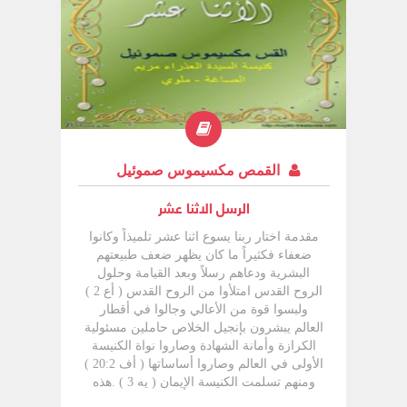
وكانا في حاجة إلى -تأكيد الدعوة لذلك وجدهما
ربنا يسوع بعد ذلك وهما على شاطئ بحر
الجليل ودعاهما فتركا الشباك وتبعاه
القمص مكسيموس صموئيل
الرسل الاثنا عشر
مقدمة اختار ربنا يسوع اثنا عشر تلميذاً وكانوا
ضعفاء فكثيراً ما كان يظهر ضعف طبيعتهم
البشرية ودعاهم رسلاً وبعد القيامة وحلول
الروح القدس امتلأوا من الروح القدس ( أع 2 )
ولبسوا قوة من الأعالي وجالوا في أقطار
العالم يبشرون بإنجيل الخلاص حاملين مسئولية
الكرازة وأمانة الشهادة وصاروا نواة الكنيسة
الأولى في العالم وصاروا أساساتها ( أف 20:2 )
ومنهم تسلمت الكنيسة الإيمان ( يه 3 ) .هذه
التي ثبتوها بأمانتهم وحفظوها بدمائهم الذكية