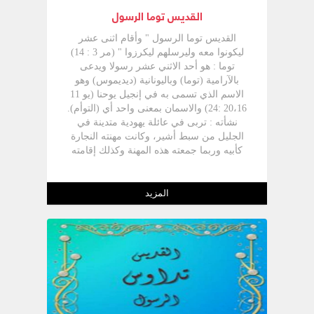
واستشهاد القديس فيلبس الرسول في 18
القديس توما الرسول
هاتور بينما تحتفل بتذكار نياحة القديس فيلبس
الشماس في 14 بابه .
القديس توما الرسول " وأقام اثنى عشر
ليكونوا معه وليرسلهم ليكرزوا " (مر 3 : 14)
توما : هو أحد الاثني عشر رسولا ويدعى
بالآرامية (توما) وباليونانية (ديديموس) وهو
الاسم الذي تسمى به في إنجيل يوحنا (يو 11
20،16 :24) والاسمان بمعنى واحد أي (التوأم).
نشأته : تربى في عائلة يهودية متدينة في
الجليل من سبط أشير، وكانت مهنته النجارة
كأبيه وربما جمعته هذه المهنة وكذلك إقامته
في الجليل مع السيد المسيح الذي كان يعيش
في الجليل ويعمل نجارا (مر 6 :3). توما في
الإنجيل : هو من بين التلاميذ الـ 12 الذين
المزيد
اختارهم السيد المسيح ليكونوا معه ودائما يذكر
في المكان الثامن بعد القديس متى كما في
(مر، لو، يو) أما في إنجيل معلمنا متى فاتضاعا
منه يقدمه على نفسه فيسبق تو ما رفيقه
متى، أما في سفر الأعمال فيرتفع توما إلى
المكان السادس (أع1: 13) كأنه ازداد في
الأهمية بسبب ما قام به في حوادث قيامة
السيد المسيح وظهوراته في العلية (يو 20: 26)