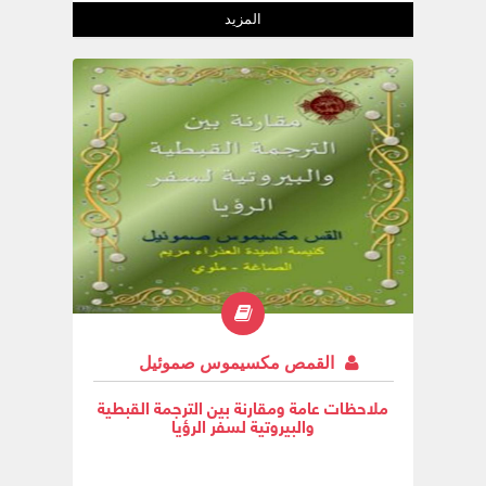
المزيد
القمص مكسيموس صموئيل
ملاحظات عامة ومقارنة بين الترجمة القبطية
والبيروتية لسفر الرؤيا