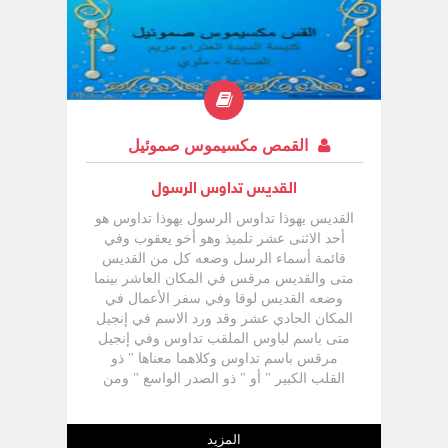
ويؤكد على ذلك حادثة صيد السمك في (يو 21)
إذ جاء الثاني بعد القديس بطرس، ويظهر
القديس توما مع الرسل الذين رأوا اختيار
شخص ليحل محل يهوذا، وأيضا في يوم حلول
الروح القدس. ويذكر القديس توما في إنجيل
معلمنا يوحنا في 4 مناسبات مختلفة لها أهميتها
إذ تبرز شخصيته القوية
القمص مكسيموس صموئيل
القديس تداوس الرسول
القديس يهوذا تداوس الرسول يهوذا تداوس هو
أحد الاثنى عشر تلميذ وهو أخو يعقوب وفي
قائمة أسماء الرسل وضعه كل من القديس
متى والقديس مرقس في المكان العاشر بينما
وضعه القديس لوقا وفي سفر الأعمال في
المكان الحادي عشر وقد ورد الاسم في إنجيل
متى باسم لباوس الملقب تداوس وفي إنجيل
مرقس باسم تداوس وكلاهما معناها " ذو
القلب الكبير " أو " ذو الصدر الواسع " ومن
المحتمل أن تكون كلمة تداوس هي صورة من
تيؤداس أو يوداس وهما نفس كلمة يهوذا ويهوذا
هو الاسم اليوناني للاسم العبري " يهوذا "
المزيد