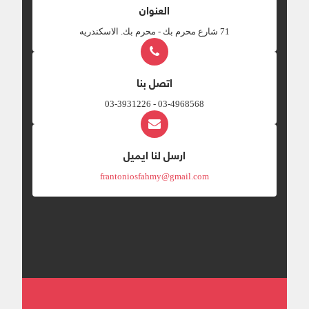
العنوان
‎71 شارع محرم بك - محرم بك. الاسكندريه
اتصل بنا
03-4968568 - 03-3931226
ارسل لنا ايميل
frantoniosfahmy@gmail.com