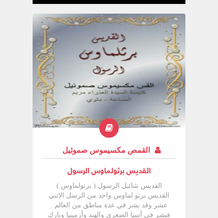
والذي جعل اسم يهوذا محبوباً بين اليهود هو
يهوذا المكابي الابن الثالث من أبناء متتيا الذي
قاد المقاومة ضد أنطيوخوس أبيفانيوس حتى
تحرير اليهود من نير الإغريق, وفي أزمنة العهد
الجديد كان اسم يهوذا شائعاً وفي سفر أعمال
الرسل يظهر أربع أشخاص يحملون اسم يهوذا
وهم : 1- يهوذا الجليلي الذي قاد التمرد ضد
الرومان 2- يهوذا الذي اقتيد شاول بعد أن صار
أعمى إلى بيته . 3- يهوذا برسابا الذي أختير مع
سيلا ليرافق بولس وبرنابا . 4- يهوذا الرسول
كاتب الرسالة المقرونة باسمه
القمص مكسيموس صموئيل
القديس برثولماوس الرسول
القديس نثنائيل الرسول ( برتولماوس )
القديس برثو لماوس واحد من الرسل الاثني
عشر وقد بشر في عدة مناطق من العالم .
فبشر في آسيا الصغرى والهند وأرمينيا وبارك