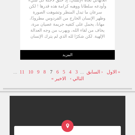
اللانهائي تجاه الإنسان، إذ خلق لأجله كل شيء
وأودعه سلطانا ووهبه كرامة هذه قدرها ! لكن
سرعان ما تبدل المنظر وتشوهت الصورة
وظهر الإنسان الخارج من الفردوس مطرودًا،
مهانا، يحمل على كتفيه جريمة عصيان مرة،
يخاف من لقاء الله، ويهرب من وجه العدالة
الإلهية. لكن شكرًا لله الذي لم يترك الإنسان
يعيش في هذه الصورة التي بعثتها الخطية، بل
ختم كتابه بسفر الرؤيا مقدمًا لنا صورة مبهجة
بابًا في السماء مفتوحًا، وفردوسًا أبديًا ينتظر
المزيد
البشرية، وأحضانا إلهية تركض مسرعة تجاه
البشر، و قيثارات سماوية و فرحًا وغرسًا
« الاول
‹ السابق
3
4
5
6
7
8
9
10
11
…
…
سماويًا من أجل الإنسان يا له من سفر مبهج
التالي ›
الاخير »
ولذيذ، يليق بكل مؤمن أن يمسك به ويحفظه
في قلبه، ويسطره في أحشائه ويلهج فيه ليلا
ونهارًا ، فهو سفر الرجاء، سفر النصرة، سفر
التسبيح، سفر السماء!