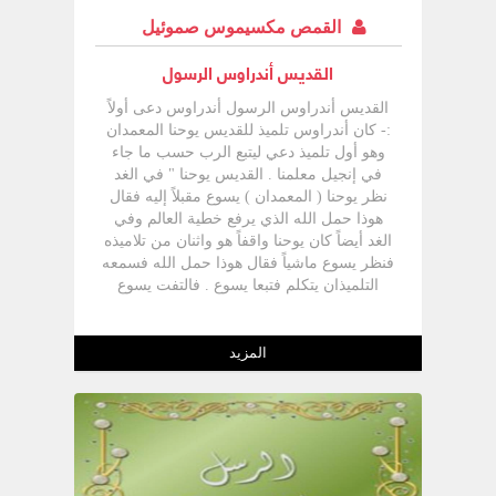
الآرامية ومعناه ( ابن تولوماوس ) .
القمص مكسيموس صموئيل
القديس أندراوس الرسول
القديس أندراوس الرسول أندراوس دعى أولاً
:- كان أندراوس تلميذ للقديس يوحنا المعمدان
وهو أول تلميذ دعي ليتبع الرب حسب ما جاء
في إنجيل معلمنا . القديس يوحنا " في الغد
نظر يوحنا ( المعمدان ) يسوع مقبلاً إليه فقال
هوذا حمل الله الذي يرفع خطية العالم وفي
الغد أيضاً كان يوحنا واقفاً هو واثنان من تلاميذه
فنظر يسوع ماشياً فقال هوذا حمل الله فسمعه
التلميذان يتكلم فتبعا يسوع . فالتفت يسوع
ونظرهما يتبعان فقال لهما ماذا تطلبان فقالا
ربي الذي تفسيره يا معلم أين تمكث ؟ فقال
لهما تعاليا وانظرا وكان أندراوس أخو سمعان
المزيد
بطرس واحداً من الاثنين اللذين سمعا يوحنا
وتبعاه " ( يو 29:1-40 ) وبعد هذه الدعوة
المباركة باكراً في اليوم التالي قابل أخاه
سمعان بطرس وأتى به إلى الرب ودعاه الرب
أيضاً -للتلمذة ولكنهما لم يكونا بعد على مستوى
أن يدركا قصد الرب فعادا للاشتغال بالصيد ،