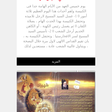
يوم خميس العهد من الأيام الهامة جدا فى
الكنيسة واهم أحداث هذا اليوم العظيم ثلاثة
أمور 0 1- غسل السيد المسيح لارجل تلاميذه
وتحتفل الكنيسة بهذا الحدث الهام ، بصلاة
اللقان 0 ثم يغسل رئيس الكهنة ، أو الكاهن
الخديم أرجل الشعب 0 2- تأسيس السيد
المسيح لسر الافخارستيا : وتحتفل الكنيسة به ،
بان تقيم القداس الالهى لاول مرة خلال البصخة
، ويتناول غالبية الشعب عادة ، مستعدين لذلك
بالتوبة والاعتراف 0 3- اهتمام الرب بتلاميذه ،
وخطابه الوداعى لهم ، وصلاته لاجلهم 0 وفى
هذا الكتيب نقدم لك عظات عن هذه
المزيد
الموضوعات الثلاثة ألقيت فى الكاتدرائية
الكبرى خلال السنوات من 1974 إلى 1979 0
ونرجو فى المستقبل ، إن أحيانا الرب وعشنا ،
أن نجمع لك فى مجلد كبير كل ما ألقيناه من
عظات فى أسبوع الآلام ، راجين لكم بصخة
مقدسة