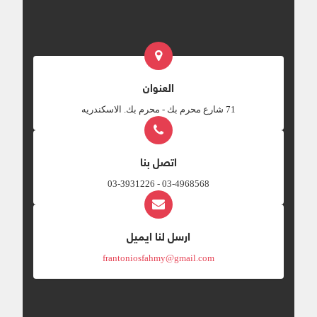
العنوان
‎71 شارع محرم بك - محرم بك. الاسكندريه
اتصل بنا
03-4968568 - 03-3931226
ارسل لنا ايميل
frantoniosfahmy@gmail.com