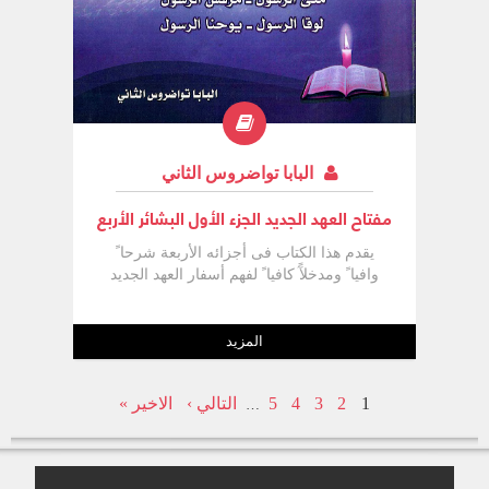
البابا تواضروس الثاني
مفتاح العهد الجديد الجزء الأول البشائر الأربع
يقدم هذا الكتاب فى أجزائه الأربعة شرحا ً
وافيا ً ومدخلآً كافيا ً لفهم أسفار العهد الجديد
المزيد
1
2
3
4
5
التالي ›
الاخير »
…