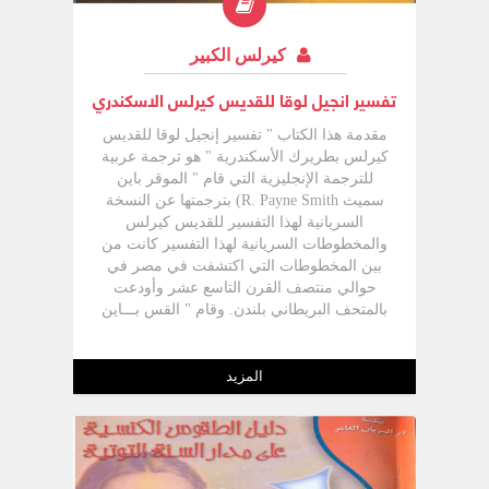
كيرلس الكبير
تفسير انجيل لوقا للقديس كيرلس الاسكندري
مقدمة هذا الكتاب " تفسير إنجيل لوقا للقديس
كيرلس بطريرك الأسكندرية " هو ترجمة عربية
للترجمة الإنجليزية التي قام " الموقر باين
سميث R. Payne Smith) بترجمتها عن النسخة
السريانية لهذا التفسير للقديس كيرلس
والمخطوطات السريانية لهذا التفسير كانت من
بين المخطوطات التي اكتشفت في مصر في
حوالي منتصف القرن التاسع عشر وأودعت
بالمتحف البريطاني بلندن. وقام " القس بـــاين
سميث " بنشر النص السرياني للتفسير كما قام
هو نفسه بعمل ترجمة إنجليزية لـــه نـشـرت
بأكسفورد Oxford Univ. Press) سنة ١٨٥٩ في
المزيد
مجلدين. وأخيرا قامت دار "ستوديون للنشر
Studion Publisher. INC" بنيويورك بإعادة طبع
ترجمة "باين سميث" الإنجليزية في مايو ۱۹۸۳
فى مجلد واحد في ٦٢٠ صفحة من القطع
الكبير. وهذه هي الطبعة التي قمنا بالترجمة