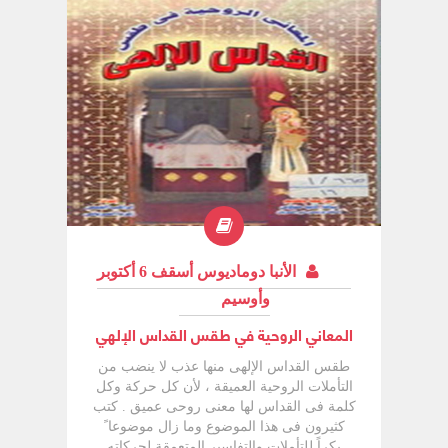
لخلاص العالم. وهذا ما عبّر عنه القديس بولس
الرسول بقوله: "وبالإجماع عظيم هو سر التقوى
الله ظهر في الجسد، تبرر في الروح، تراءى
لملائكة، كُرز به بين الأمم، أومن به في العالم،
رُفع في المجد" (1تى3: 16)، كما ذكرنا أيضًا هنا
في موقع الأنبا تكلا هيمانوت في أقسام أخرى.
كذلك قال القديس يوحنا الإنجيلي: "في البدء
كان الكلمة والكلمة كان عند الله وكان الكلمة
الله.. كل شيء به كان وبغيره لم يكن شيء
مما كان.. والكلمة صار جسدًا وحل بيننا ورأينا
مجده مجدًا كما لوحيد من الآب مملوءًا نعمة
وحقًا" (يو1: 1، 3، 14).
الأنبا دوماديوس أسقف 6 أكتوبر
وأوسيم
المعاني الروحية في طقس القداس الإلهي
طقس القداس الإلهى منها عذب لا ينضب من
التأملات الروحية العميقة ، لأن كل حركة وكل
كلمة فى القداس لها معنى روحى عميق . كتب
كثيرون فى هذا الموضوع وما زال موضوعا ً
بكراً للتأملات والتفاسير المتعمقة لحركاته