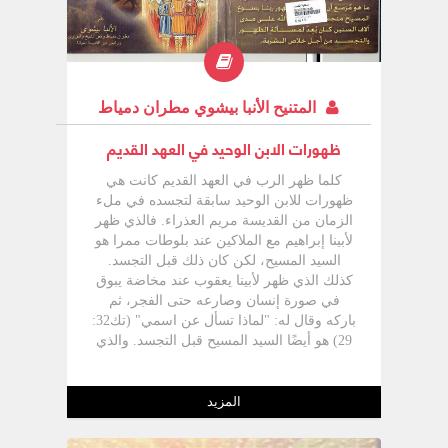
المتنيح الأنبا بيشوي مطران دمياط
ظهورات الابن الوحيد في العهد القديم
كلما ظهر الرب في العهد القديم كانت هي
ظهورات للابن الوحيد سابقة لتجسده في ملء
الزمان من القديسة مريم العذراء. فالذي ظهر
لأبينا إبراهيم مع الملاكين عند بلوطات ممرا هو
السيد المسيح، لكن كان ذلك قبل التجسد.
كذلك الذي ظهر لأبينا يعقوب عند مخاضة يبوق
في صورة إنسان وصارعه حتى الفجر، ثم
باركه وقال له: "لماذا تسأل عن اسمي" (تك32:
29) هو أيضًا السيد المسيح قبل التجسد. والذي
ظهر لمنوح والد شمشون وصعد في نيران
الذبيحة كان هو السيد المسيح قبل التجسد.
والأمثلة كثيرة عن هذه الظهورات السابقة
المزيد
للتجسد، وكلها كانت تمهد لمجيء الابن الوحيد
متجسدًا من الروح القدس والعذراء مريم