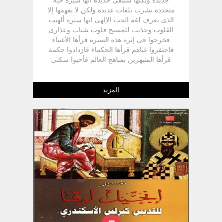
جديدة ولكنها ستبقى جديدة انها سيرة حية
متجددة نشرت بلغات عديدة ولكن لا يفهمها إلا
الذى يعرف لغة الحب الإلهى انها سيرة ألهبت
القلوب وجذبت للمسيح قلوب شباب وعذارى
فخرجوا فى إثره.هذه السيرة قرأها الأغنياء
فاحتقروا غناهم قرأها الحكماء فازدادوا حكمة
قرأها المنبهرين بمباهج العالم فأحبوا سكنى
الجبال والبرارى قرأها الخطاة فامتلأ قلبهم توبة
وغيرة على الجهاد ويكفى أن تعرف عزيزى
القارئ أن سيرة العظيم الأنبا أنطونيوس كانت
المزيد
سببا ً قويا ً فى توبة وتغيير القديس
أوغسطينوس.