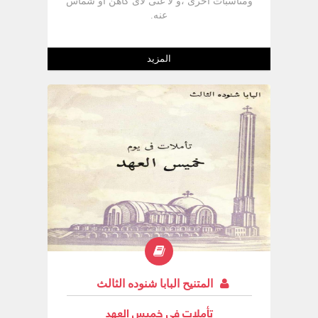
ومناسبات أخرى ،و لا غنى لأى كاهن أو شماس
عنه.
المزيد
المتنيح البابا شنوده الثالث
تأملات في خميس العهد