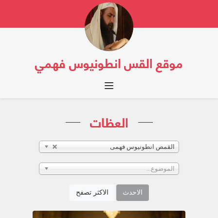
موقع القس انطونيوس فهمي
Toggle navigation
العظات
القمص انطونيوس فهمى
الموضوع...
الاحدث
الاكثر تصفح