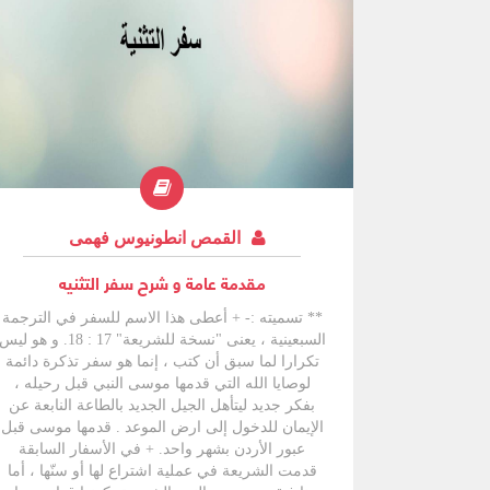
وانطلقت مع حماتها إلى إسرائيل فوجدت ذراعي الله
مفتوحين لها . صارت جدة لداود بن يسى الذي من
نسله جاء يسوع المسيح مخلص العالم ؛ في كل
العصور توجد قلة أمينة لله بغض النظر عن جنسيتها .
حين أكون منسيا كأرملة أراك تختارني وتهبني كرامة
لا استحقها مع راعوث الأممية . ** كاتبـه :- + سمى
بهذا الاسم لأنه يذكر قصة فتاة مؤآبية اسمها راعوث.
+ يبدو أن الكاتب هو صموئيل النبي، سجل لنا قصة
فتاة أممية متزوجة بإسرائيلي، أحبت حماتها بطريقة
فائقة، وتعلقت بإله حماتها وشعبها ، يبدو أن القصة
وقعت أحداثها فى عصر القضاة، المجاعة المذكورة
القمص انطونيوس فهمى
هنا هى التى حدثت فى أيام جدعون (قض 6 : 1 - 6).
مقدمة عامة و شرح سفر التثنيه
** تسميته :- + أُعطى هذا الاسم للسفر في الترجمة
السبعينية ، يعنى "نسخة للشريعة" 17 : 18. و هو لي
تكرارا لما سبق أن كتب ، إنما هو سفر تذكرة دائمة
لوصايا الله التي قدمها موسى النبي قبل رحيله ،
بفكر جديد ليتأهل الجيل الجديد بالطاعة النابعة عن
الإيمان للدخول إلى ارض الموعد . قدمها موسى قبل
عبور الأردن بشهر واحد. + في الأسفار السابقة
قدمت الشريعة في عملية اشتراع لها أو سنّها ، أما