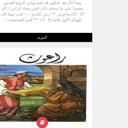
وهذا الأرجح، فيكون قد كتبه بوحي الروح القدس
معتمدا على ما سجله ناثان النبي وجاد الرائي ( 1أى
29 : 29) وآخرين. ** زمن كتابتـه :- + كتب بينما كان
الهيكل الأول قائما (8 : 8 ). ** أهـم الشخصيات :-
سليمان - رحبعام - ابيام - أسا - يهوشافاط – إيليا **
أهـم الأماكن :- أورشليم – السامرة ** غاية السـفر :-
سليمان ** سـماتـه :- + كان سفرا الملوك الأول
المزيد
والثاني في الأصل العبري سفرا واحدا فيهما تاريخ
حوادث لتاريخ يزيد عن 400 سنة و هي المدة من ملك
داود الأخير حوالي سنة 1000 ق.م إلى سقوط
أورشليم سنة 586 ق.م. + يحوى سفر الملوك الأول
تاريخ مملكة إسرائيل ويهوذا من سليمان حتى أخاب
ويهوشفاط ، حقبة تبلغ حوالي 115 أو 125 عاما . +
في هذا السفر تظهر المملكة قوية ومجيدة حتى ثبتت
في الملك الحقيقي الذي قال عنه ميخا بن يملة النبي
" رأيت الملك جالسا علي كرسيه وكل جند السماء
وقوف لديه عن يمنيه وعن يساره "1مل 22 : 19" يهب
رحمة وعونا ومجدا ، أما إذا انحرفت عنه فتنهار
وتسقط تحت التأديب لأجل عصيانها. + أن كان داود قد
مات لكنه يبقي في عيني الله المثل الذي يضرب به
الله لأولاده فحينما يوصي سليمان يقول له " وأنت إن
سلكت أمامي كما سلك داود أبوك بسلامة قلـب