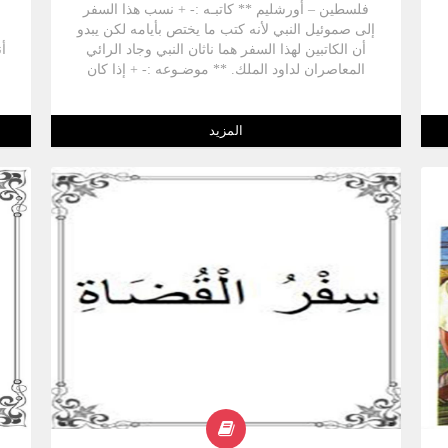
فلسطين – أورشليم ** كاتبـه :- + نسب هذا السفر
إلى صموئيل النبي لأنه كتب ما يختص بأيامه لكن يبدو
أن الكاتبين لهذا السفر هما ناثان النبي وجاد الرائي
أ
المعاصران لداود الملك. ** موضـوعه :- + إذا كان
السفر الأول يبدأ بولادة صموئيل النبي وينتهي بخدمة
و
عالي الكاهن فإن السفر الثاني يسجل لنا تاريخ مملكة
داود منذ توليه العرش ولمدة حوالي 40 عاما فينتهي
المزيد
السفر بأواخر أيام ملك داود الملك، بذلك يحتويان
على أهم الأحداث في حياة صموئيل وشاول وداود. **
س
غايـة السفر:- داود يعرض لنا هذا السفر حياة داود في
مراحلها الثلاث ، وهي تكشف عن سر قوة الإنسان أو
علة سقوطه ، وتكشف عن معاملات الله مع كل
واحد منا .
و
ها
إ
ز
م
ر