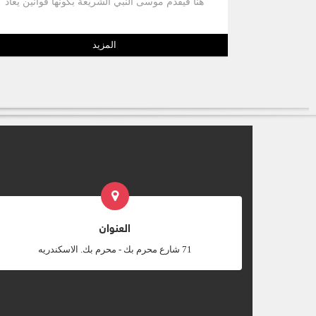
هنا فيقدم موسى النبي الشريعة بكونها قوانين يعاد
قراءتها بطريقة مفسرة ، تناسب الداخلين إلى
الأرض. + يظن البعض أنه هو السفر الذي وجده حلقيا
الكاهن العظيم في الهيكل زمن يوشيا الملك (2 مل
المزيد
22 : 8 ). ** أهم الشخصيات : موسى . ** أهـم
الأماكن : مؤاب. ** محور السـفر:- + الله خليلي :
يهبني وصيته بحب فأطيعها ، ويود اللقاء معي كما
علي جبل سيناء ويفتح فمي بالتسبيح ويجعل من
حياتي بركة للآخرين. + التأسيس لمجيء المسيح +
إعطاء الوصايا و مراجعة الناموس + الطاعة لله :
التاريخ ، الشرائع ، المحبة ، الاختيارات ، التعليم .
العنوان
‎71 شارع محرم بك - محرم بك. الاسكندريه