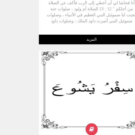
أنا فحاشا لي أن أخطي إلى الرب فأكف عن الصلاة
من أجلكم " 12 : 23 الصلاة أم ولود ، صلوات حنة
نجبت لنا صموئيل النبي العظيم في الأنبياء ، وصلوات
صموئيل النبي أثمرت داود الملك ، وصلوات داود
مزاميره حسبته أهلا ليصير أبا للمسيح مخلص العالم
( ابن داود ) . ** كاتبـه :- + كتب صموئيل النبي ما
يختص بأيامه ثم أكمل جاد وناثان ( 1أي 29 : 29 ، 30 )
المزيد
** موضـوعه :- + سفرا صموئيل في الأصل العبري
فر واحد يفصل بينهما تجليس داود ملكا . فى السفر
الأول يبدأ بولادة صموئيل النبي ونهاية خدمة عالي
الكاهن و ينتهي السفر الثاني بآخر ُملك داود الملك
وبذلك يحتويان على أهم الأحداث في حياة صموئيل
شاول وداود ؛ نقرأ فيهما عن تقوى حنة أم صموئيل
النبي وسيرة صموئيل الطيبة 1صم1- 7 .. تاريخ شاول
الملك 1صم9- 31 ..انتصارات داود الملك 2صم1- 10
..المتاعب التى قابلها داود بسبب خطيته 2صم11- 19
..استقرار ملك داود 2صم 20- 24 +إقامة ملك في
سرائيل : كان الله هو الملك يدبر كل أمورهم . ولما
اغ الشعب مع الكهنة عن الحق حلت عليهم التأديبات
كي يرجعوا إليه ، وإذ كانوا يصرخون يرسل لهم
خلصا " قاضيا " إلى حين ، ولم تكن وظيفة القاضي
سمية تُسلم بالخلافة ، ولا مقصورة علي سبط معين