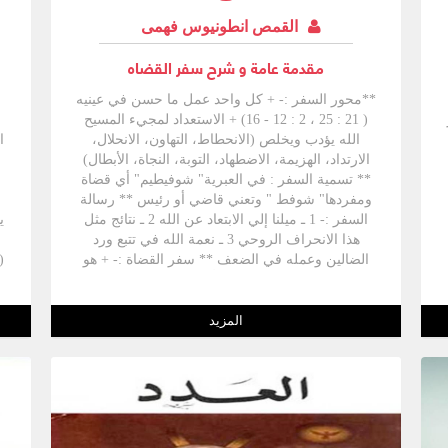
القمص انطونيوس فهمى
مقدمة عامة و شرح سفر القضاه
**محور السفر :- + كل واحد عمل ما حسن في عينيه
( 21 : 25 ، 2 : 12 - 16) + الاستعداد لمجيء المسيح
الله يؤدب ويخلص (الانحطاط، التهاون، الانحلال،
ا
الارتداد، الهزيمة، الاضطهاد، التوبة، النجاة، الأبطال)
** تسمية السفر : في العبرية" شوفيطيم" أي قضاة
ومفردها" شوفط " وتعني قاضي أو رئيس ** رسالة
السفر :- 1 ـ ميلنا إلي الابتعاد عن الله 2 ـ نتائج مثل
ي
هذا الانحراف الروحي 3 ـ نعمة الله في تتبع ورد
الضالين وعمله في الضعف ** سفر القضاة :- + هو
الفشل الرهيب خلال رفضنا أن يملك الله علينا ويقود
ف
حياتنا، لقد سقط الشعب في تيه روحي وهم في
م
داخل الأرض المقدسة كما سقط أبوانا الأولين وهما
ف
المزيد
في جنة عدن ، لقد سقطوا في العبودية لفرعون في
أرض مصر وهاهم يسقطون في العبودية لأمم كثيرة
ل
بعد أن ورثوا أرض الموعد ، لكن الله لا يترك شعبه بلا
ي
مخلص أو محرر. + في هذا السفر تحتل امرأة مركز
القيادة ، أي دبورة النبيه التي غلبت سيسرا، إذ صنعت
ما لم يصنعه الرجال. + أعلن الله في هذا السفر انه