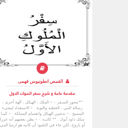
القمص انطونيوس فهمى
مقدمة عامة و شرح سفر الموك الاول
**محور السـفر :- + الملك ، الهيكل ، آلهة أخرى ،
رسالة النبي ، الخطية والتوبة . + الاستعداد لمجيء
المسيح . + تدشين الهيكل وانقسام المملكة . + كمـا
سلك داود أبوك . ** كاتبـه :- + يظن بعضهم أنه عزرا
أو باروخ، لكن جاء في التلمود أن كاتبه هو ارميا النبي