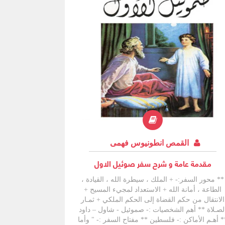
القمص انطونيوس فهمى
مقدمة عامة و شرح سفر صوئيل الاول
** محور السفر:- + الملك ، سيطرة الله ، القيادة ،
الطاعة ، أمانة الله + الاستعداد لمجيء المسيح +
الانتقال من حكم القضاة إلى الحكم الملكي + ثمـار
لصـلاة ** أهم الشخصيات :- صموئيل - شاول – داود
* أهـم الأماكن :- فلسطين ** مفتاح السفر :- " وأما