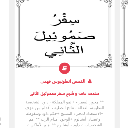
القمص انطونيوس فهمى
مقدمة عامة و شرح سفر صموئيل الثانى
** محور السفر:- + نمو المملكة ، داود الشخصية
العظيمة، العدالة ، نتائج الخطية ، أقدام من خزف
+الاستعداد لمجيء المسيح +حكم داود وسقوطه
وعصيان أبشالوم +الوجود أمـام الرب ** أهم
ا
الشخصيات :- داود - أبشالوم ** أهـم الأماكن :-
*