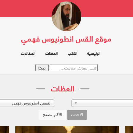
موقع القس انطونيوس فهمي
الرئيسية
الكتب
العظات
المقالات
العظات
القمص انطونيوس فهمى
الاحدث
الاكثر تصفح