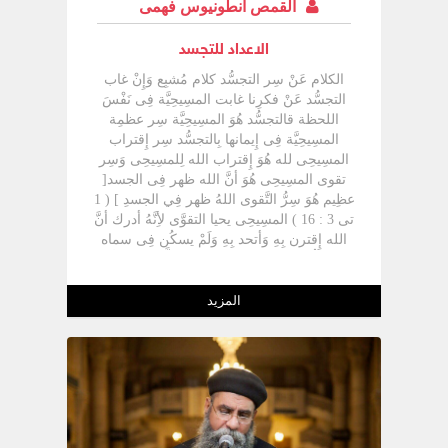
القمص انطونيوس فهمى
الاعداد للتجسد
الكلام عَنْ سِر التجسُّد كلام مُشبِع وَإِنْ غاب
التجسُّد عَنْ فكرِنا غابت المسِيحِيَّة فِى نَفْسَ
اللحظة قالتجسُّد هُوَ المسِيحِيَّة سِر عظمِة
المسِيحِيَّة فِى إِيمانها بِالتجسُّد سِر إِقتراب
المسِيحِى لله هُوَ إِقتراب الله لِلمسِيحِى وَسِر
تقوى المسِيحِى هُوَ أنَّ الله ظهر فِى الجسد[
عظِيم هُوَ سِرُّ التَّقوى اللهُ ظهر فِي الجسدِ ] ( 1
تى 3 : 16 ) المسِيحِى يحيا التقوَّى لأِنَّهُ أدرك أنَّ
الله إِقترن بِهِ وَأتحد بِهِ وَلَمْ يسكُن فِى سماه
وَلَمْ ينظُر لأِبنائه بنِى البشر بَلْ تطلَّع إِليهِمْ وَأنَّت
أحشائه فأتى لِيُخلِّصهُمْ القدِيس أثناسيُوسَ
يقُولَ أنَّ الموت لَمْ يكُنْ خارِج الإِنسان وَالفساد
المزيد
الَّذِى حدث كَانَ داخِله لِذلِكَ لَمْ يكُنْ لِلإِنسان أنْ
يُعالج مِنْ الخارِج وَالصورة الَّتِى فسدت فِى أبِينا
آدم الَّتِى هِى الصورة الجوهرِيَّة لله لاَ يُمكِنْ
لأحد أنْ يُصلِحها إِلاَّ صاحِب الصورة الأصلِيَّة الله
الإِبن بِذاته00الصورة لاَ يُصلِحها إِلاَّ صورة الله
الآب الَّتِى هِى الإِبن يسُوعَ00[ بهاءُ مجدِهِ وَرسمُ
جوهرِهِ ] ( عب 1 : 3 ) " صورة " فِى المعنى