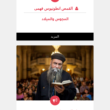
القمص انطونيوس فهمى
المجوس والميلاد
المزيد