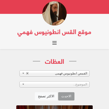
موقع القس انطونيوس فهمي
Toggle navigation
العظات
القمص انطونيوس فهمى
الموضوع...
الاحدث
الاكثر تصفح