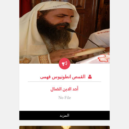
القمص انطونيوس فهمى
أحد الابن الضال
No File
المزيد