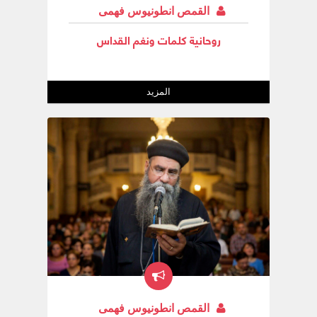
القمص انطونيوس فهمى
روحانية كلمات ونغم القداس
المزيد
القمص انطونيوس فهمى