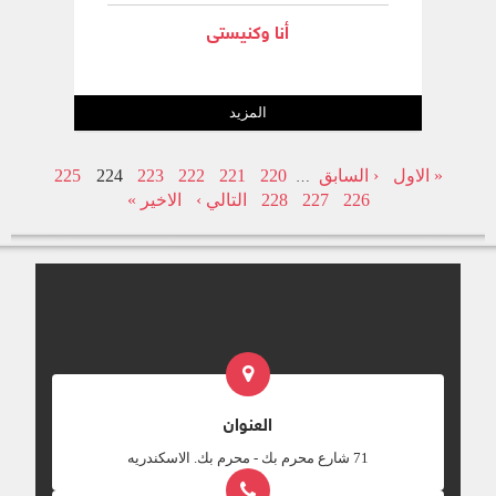
أنا وكنيستى
المزيد
« الاول
‹ السابق
220
221
222
223
224
225
…
226
227
228
التالي ›
الاخير »
العنوان
‎71 شارع محرم بك - محرم بك. الاسكندريه