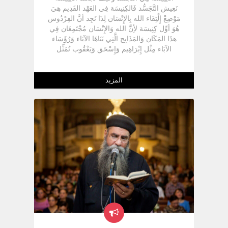
نَعِيش التَّجَسُّد فَالكِنِيسَة فِي العَهْد القَدِيم هِيَ
مَوْضِعْ إِلْتِقَاء الله بِالإِنْسَان لِذَا نَجِد أنَّ الفِرْدُوس
هُوَ أوِّل كِنِيسَة لأِنَّ الله وَالإِنْسَان مُجْتَمِعَان فِي
هذَا المَكَان وَالمَذَابِح الَّتِي بَنَاهَا الآبَاء وَرُؤَسَاء
الآبَاء مِثْل إِبْرَاهِيم وَإِسْحَق وَيَعْقُوب تُمَثِّل
كِنِيسَة فَالمَذْبَح فِي العَهْد القَدِيم هُوَ كِنِيسَة ثُمَّ
خَيْمَة الإِجْتِمَاع فِي العَهْد القَدِيم هِيَ أيْضاً كِنِيسَة
لأِنَّ الخِيمَة كَانَتْ مَوْضِعْ إِلْتِقَاء الله بِالإِنْسَان ثُمَّ
المزيد
هَيْكَل سُلَيْمَان أيْضاً يُمَثِّل كِنِيسَة وَعِنْدَمَا قَالَ
رَبَّ المَجْد يَسُوع الْمَسِيح أنَّهُ سَوْفَ يَنْقُض
الهِيكَل ثُمَّ يَبْنِيه ( يو 2 : 19) فَهذَا لَهُ مَعْنَى هَام
وَهُوَ أنَّهُ سَوْفَ يَنْقُضَهُ بِمَفْهُومُه الحَجَرِي وَيُقِيمُه
بِمَفْهُومُه الحَيَّ وَلِهذَا سَوْفَ نَتَحَدَّث عَنْ نُقْطِتِينْ
:-