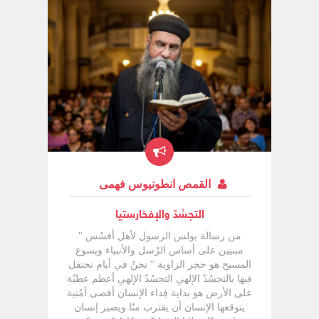
القمص انطونيوس فهمى
التجسُدّ والإفخارستيا
من رسالة بولس الرسول لأهل أفسُس "
مبنيين على أساس الرُسل والأنبياء ويسوع
المسيح هو حجر الزاوية " نحنُ فىِ أيام نحتفل
فيها بالتجسُدّ الإلهىِ التجسُدّ الإلهىِ أعظم عطيّة
على الأرض هو بداية فِداء الإنسان أقصى أمُنية
يتوقعها الإنسان أن يقترب منّا ويصير إنسان