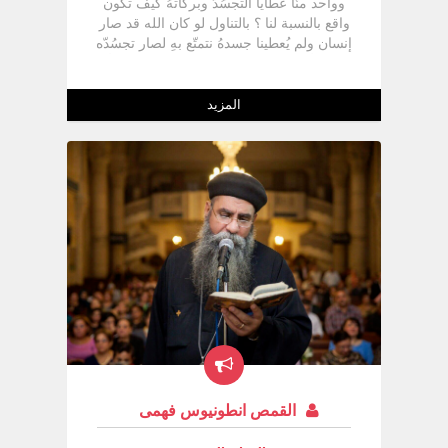
وواحد منّا عطايا التجسُدّ وبركاتهُ كيف تكون
واقع بالنسبة لنا ؟ بالتناول لو كان الله قد صار
إنسان ولم يُعطينا جسدهُ نتمتّع بهِ لصار تجسُدّه
فكرة أو نظرية بدون تناول التجسُدّ نظرية أو
فكرة أو تاريخ بطل لكن لا لأنّ التناول يُحولّ
التجسُدّ إلى واقع لذلك الكاهن فى القُداس
المزيد
يحكىِ قصة الخليقة " يا الله العظيم الأبدىِ
الذى جبل الإنسان على غير فساد والموت الذى
دخل إلى العالم بحسد إبليس هزمتهُ بالظهور
المُحيى الذىِ لإبنك الوحيد الجنس ربنا يسوع
المسيح "
القمص انطونيوس فهمى