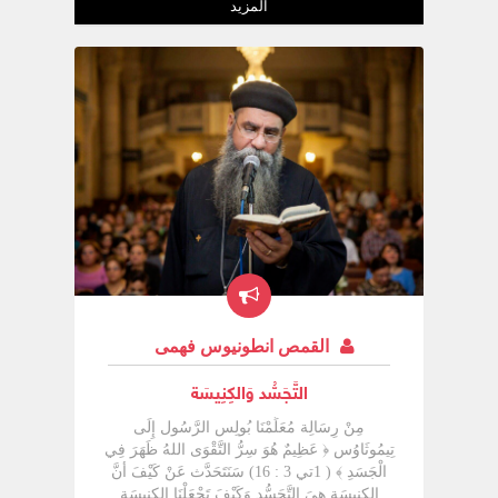
المزيد
القمص انطونيوس فهمى
التَّجَسُّد وَالكِنِيسَة
مِنْ رِسَالِة مُعَلِّمْنَا بُولِس الرَّسُول إِلَى
تِيمُوثَاوُس ﴿ عَظِيمٌ هُوَ سِرُّ التَّقْوَى اللهُ ظَهَرَ فِي
الْجَسَدِ ﴾ ( 1تي 3 : 16) سَنَتَحَدَّث عَنْ كَيْفَ أنَّ
الكِنِيسَة هِيَ التَّجَسُّد وَكَيْفَ تَجْعَلْنَا الكِنِيسَة