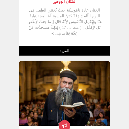
الختان الروحى
الخِتان عادة نامُوسِيَّة حيثُ يُختتن الطِفل فِى
اليوم الثَّامِنْ وَقَدْ خُتِنْ المسِيح لَهُ المجد نِيابةً
عنّا وَلِيُكمِل النَّامُوس لأِنَّهُ قَالَ [ ما جِئتُ لأِنقُض
بَلْ لأُِكمِّلَ ] ( مت 5 : 17 ) لِذلِكَ سنتحدَّث عَنْ
عِدَّة نِقاط هِى :-
المزيد