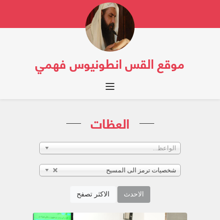
موقع القس انطونيوس فهمي
Toggle navigation
العظات
الواعظ...
شخصيات ترمز الى المسيح
الاحدث
الاكثر تصفح