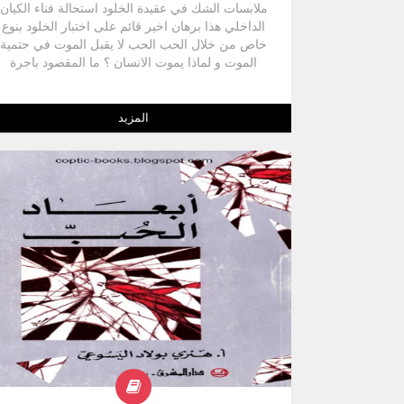
ملابسات الشك في عقيدة الخلود استحالة فناء الكيان
الداخلي هذا برهان اخير قائم على اختبار الخلود بنوع
خاص من خلال الحب الحب لا يقبل الموت في حتمية
الموت و لماذا يموت الانسان ؟ ما المقصود باجرة
الخطية موت ؟ سر الحب و الموت و حتمية القيامة
لماذا القيامة باي جسد نقوم الموت و القيامة و الاتحاد
بالله الدينونة – الحرية و الموت ماذا يختار الانسان ؟
المزيد
تاثير اعمال الانسان في اختياره النهائي الانتحار و
المواجهة المزيفة الجحيم و السماء و المطهر نظرية
تناسخ الارواح الي اين يذهب الانسان بعد الموت ؟
الملكوت الجحيم بين الحب و الانانية . السماء و جهنم
جهم ليست نار مادية الهالك يقبع في ذاته تشبيهات
المسيح عن جهنم الله لا يقدر لان الخاطئ لا يريد
الحب يخلص و يدين جهنم و الحرية الخلاف
الارثوكذسي الكاثوليكي حول عقيدة المطهر الابدية
الابدية في فكر القدييس اغسطينس الابدية و حياة
الحب ابديتنا هي حياتنا مكملة علاقة الزمن بالابدية