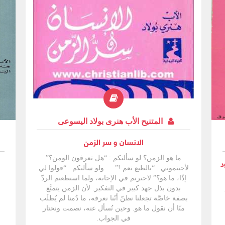
المتنيح الأب هنرى بولاد اليسوعى
الانسان و سر الزمن
ما هو الزمن؟ لو سألتكم : “هل تعرفون الومن؟”
د
لأجبتموني : “بالطبع نعم !” … ولو سألتكم : “قولوا لي
إذًا، ما هو؟” لاحترتم في الإجابة، ولما استطعتم الردّ
بدون بذل جهد كبير في التفكير. لأن الزمن يتمتَّع
بصفة خاصَّة تجعلنا نظنّ أنّنا نعرفه، ما دُمنا لم يُطلَب
منّا أن نقول ما هو. وحين نُسأل عنه، نصمت ونحتار
في الجواب.
ف