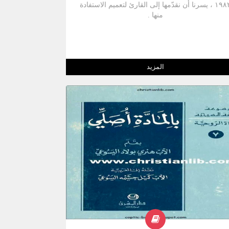
١٩٨٢ ، يسرنا أن نقدّمها إلى القارئ لتعميم الاستفادة
منها .
المزيد