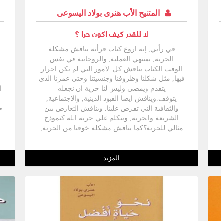
المتنيح الأب هنرى بولاد اليسوعى
لا للقدر كيف اكون حرا ؟
في رأيي, إنه اروع كتاب قرأته يناقش مشكلة
الحرية, بمنتهي العملية, والروحانية في نفس
الوقت.الكتاب يناقش كل الامور التي لم نكن احرار
فيها, مثل شكلنا وظروفنا وجنسيتنا وحتي عمرنا الذي
يتقدم ويمضي وليس لنا حرية ان نجعله
ا
يتوقف.ويناقش ايضا القيود الدينية, والاجتماعية,
والثقافية التي تفرض علينا, ويناقش التعارض بين
حي
الشريعة والحرية, ويتكلم علي حرية الله كنموذج
مثالي للحرية؟كما يناقش مشكلة خوفنا من الحرية,
ويربط بمنتهي العمق بين الحرية, والحب, والالتزام.
ا
المزيد
م