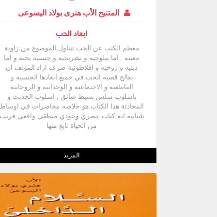
المتنيح الأب هنرى بولاد اليسوعى
ابعاد الحب
معظم الكتب عن الحب تتناول الموضوع من زاوية
معينه : اما بيلوجيه و تشريحيه و جنسيه بحته و اما
دينيه و روحيه و افلاطونية صرف اراد المؤلف ان
يعالج قضيه الحب في جميع ابعادها الجنسيه و
العاطفيه و الاجتماعيه و الوجدانية و الروحانية
باسلوب سلس بسيط شائق , اسلوب الحديث و
المحادثة هذا الكتاب هو خلاصه محاضرات في اوساط
شبابية انه كتاب عصري وجودي منطقي واقعي قريب
من الحياة نابع منها
المزيد