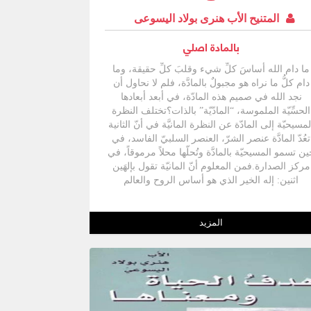
المتنيح الأب هنرى بولاد اليسوعى
بالمادة اصلي
ما دام الله أساسَ كلِّ شيء وقلبَ كلِّ حقيقة، وما
دام كلُّ ما نراه هو مجبولٌ بالمادَّة، فلم لا نحاول أن
نجد الله في صميم هذه المادّة، في أبعد أبعادها
الحسِّيّة الملموسة، “المادّيّة” بالذات؟تختلف النظرة
لمسيحيّة إلى المادّة عن النظرة المانيَّة في أنّ الثانية
تعُدّ المادَّة عنصر الشرّ، العنصر السلبيّ الفاسد، في
ن تسمو المسيحيّة بالمادَّة وتُحلّها محلاً مرموقاً، في
مركز الصدارة.فمن المعلوم أنّ المانيّة تقول بإلهَين
اثنين: إله الخير الذي هو أساس الروح والعالم
اللامنظور، وإله الشرّ وهو أصل الجسد والعالم
لمادّيّ. أمّا المسيحيّة فهي، على خلاف ذلك، تعلن أنّ
المادّة صالحة في جوهرها، وترى أنّها عُنصر أساسيّ
المزيد
ن العناصر التي تكوّن الشخص البشريّ، وذلك لعدة
أسباب.