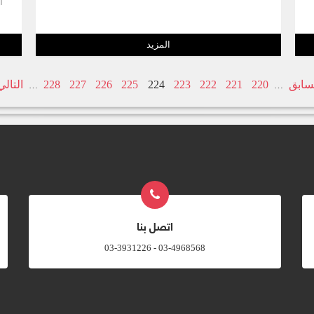
ا
المزيد
لسابق
220
221
222
223
224
225
226
227
228
التالي
…
…
اتصل بنا
03-4968568 - 03-3931226