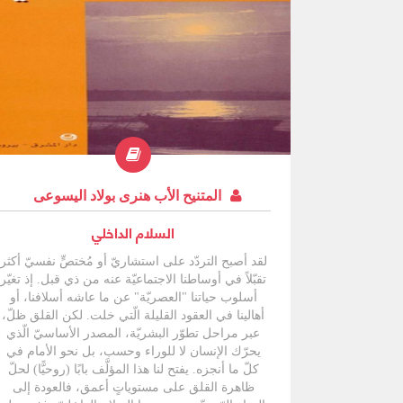
المتنيح الأب هنرى بولاد اليسوعى
السلام الداخلي
لقد أصبح التردّد على استشاريّ أو مُختصٍّ نفسيّ أكثر
تقبّلاً في أوساطنا الاجتماعيّة عنه من ذي قبل. إذ تغيّر
أسلوب حياتنا "العصريّة" عن ما عاشه أسلافنا، أو
أهالينا في العقود القليلة الّتي خلت. لكن القلق ظلّ،
عبر مراحل تطوّر البشريّة، المصدر الأساسيّ الّذي
يحرّك الإنسان لا للوراء وحسب، بل نحو الأمام في
كلّ ما أنجزه. يفتح لنا هذا المؤلَّف بابًا (روحيًّا) لحلّ
ظاهرة القلق على مستوياتٍ أعمق، فالعودة إلى