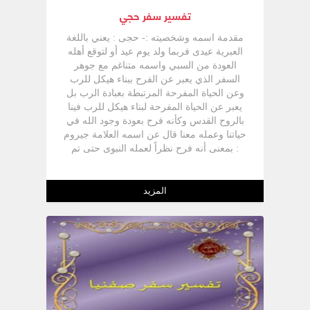
تفسير سفر حجي
مقدمة اسمه وشخصيته :- حجى : يعني باللغة
العبرية عيدى فربما ولد يوم عيد أو لتوقع أهله
العودة من السبي واسمه متناغم مع جوهر
السفر الذي يعبر عن الفرح ببناء هيكل للرب
وعن الحياة المفرحة المرتبطة بعبادة الرب بل
يعبر عن الحياة المفرحة لبناء هيكل للرب فينا
بالروح القدس وكأنه فرح بعودة وجود الله في
حياتنا وعمله معنا قال عن اسمه العلامة جيروم
: بمعنى أنه فرح نظراً لعمله النبوى حتى تم
قصده ونجح في إعادة الحماس لبناء الهيكل
مستشهداً بالمزمور (126: 5) "الذين يزرعون
بالدموع يحصدون بالابتهاج" يؤكد بعض
المزيد
الدارسين أنه كان كاهناً لاهتمامه ببناء الهيكل
وقوله "إسأل الكهنة عن الشريعة" (حج 2 :11)
وأنه ولد في السبي وعاد مع الرجوع الأول مع
عزرا (عز 2: 10) مارس العمل النبوى سنة 520
ق.م. وهى السنة الثانية لملك داريوس الثالث
وهي نفس السنة التي اشتهر فيها الفيلسوف
الصينى كونفشيوس، وسبق زكريا النبي
بشهرين وارتبطا معاً بصداقة كبيرة فقد استمر