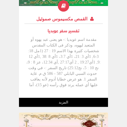
القمص مكسيموس صموئيل
تفسير سفر عوبديا
مقدمة اسم عوبديا :- هو يعنى عبد يهوه أو
المتعبد ليهوه، وذكر فى الكتاب المقدس
شخصيات كثيرة بهذا الاسم 19 : 27 (1مل 18:
3-6, 1أي 3 :21، 1أي 3:7، 1أي 8 :38 ,1أي 12
:9, 1أي19:27 , 2 أي27:17 ,أي 12:34، عز 8 : 9،
نح 10 : 5، نح25:12) تاريخ السفر :- في وقت
حدوث السبي البابلي 587 - 586 ق.م. غاية
السفر 1. هو عرض خطايا أدوم لأنه يعاقب
عليها أي عمله يرتد فوق رأسه (عو 15)، أما
خطايا أدوم فهى ؛- الشماتة في يهوذا
(أورشليم) يوم سبيها. - الكبرياء -حبه للظلم
والاستبداد. اشترك في تحطيم أورشليم. 2. هو
المزيد
سفر الرجاء بالنسبة لأورشليم فإن سمح الله
لها بالتأديب بالسبى لكنها تعود وتصير منارة
روحية وميراث أبدى. 3 تملك الله أي تملك الله
على القلب