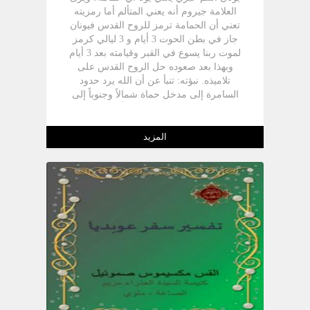
العلامة جيروم أنه يعني المتألم أما رمزيته
تعني أن الحمامة ترمز للروح القدس فيونان
جاز في بطن الحوت 3 أيام و 3 ليالي كرمز
لموت ربنا يسوع في القبر وقيامته بعد 3 أيام
وبهذا بعد صعوده حل الروح القدس على
تلاميذه. نبؤته: تنبأ عن أن الله يرد حدود
السامرة إلى مدخل حماة شمالاً وجنوباً إلى
بحر العربة وخليج العقبة.وأيضاً تنبأ عن إنقاذ
إسرائيل من آرام. زمان ومكان نبوته :- تنبأ في
عصر يربعام الثاني ( 2 مل 25:14) كان نبياً
المزيد
للمملكة الشمالية ( 825 - 784 ق.م) وكان
معاصراً لعاموس النبي.عاش في جت حافر في
الجليل كتب نبوته بعد عودته من نينوى. يونان
في التقليد اليهودي :- هو ابن أرملة صرفة صيدا
الذي أقامه إيليا من الموت. فكان أممياً من
ناحية والدته ولهذا بعثه الله إلى نينوى الأممية.