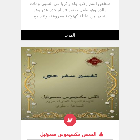
شخص اسم زكريا ولد زكريا في السبي ومات
والده وهو طفل صغير فرباه جده عدو وهو
ينحدر من عائلة كهنوتية معروفة، وعاد مع
الدفعة الأولى التي عادت مع عزرا وكان وقتها
مع جده لأن والده مات في شبابه تبدأ نبوات
زكريا من عام 520 - 518 ق. م. في عهد
المزيد
داريوس هيستاسيس أو داريوس الرابع (زك 7
:1) لكن يوجد بين الجزء الأول حتى الـ 8
إصحاحات الأولى وباقي السفر فترة زمنية
طويلة حوالي 30 - 40 سنة عاصر زربابل الوالي
وهوشع الكاهن وتزامل مع حجي في صداقة
عظيمة بل يقول التقليد أنهما دفنا معاً في قبر
واحد.
القمص مكسيموس صموئيل