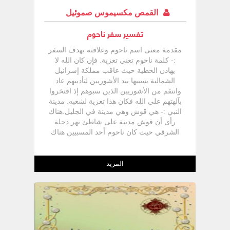
القمص مكسيموس صموئيل
تفسير سفر ناحوم
مقدمة معنى اسم ناحوم وعلاقته بهدف السفر
:- كلمة ناحوم تعني تعزية. فإن كان الله لا
يهادن الخطية حيث عاقب مملكة إسرائيل
الشمالية بسبيها بيد الأشوريين لتأديبهم عاد
وانتقم من الأشوريين الذين سبوهم إذ افتخروا
بآلهتهم على الله فكان هذا تعزية لشعبه. مدينة
النبي :- هي قوش وهي مدينة في الجليل.هناك
رأى أن قوش مدينة على شاطئ نهر دجلة
الشرقي حيث كان ناحوم أحد المسبيين هناك
لكن هذا الرأى يجعل زمان كتابة السفر متأخرة
فكيف يكتب عن حصار سنحاريب الأشورى
لأورشليم وكانت إسرائيل قد سبيت هل رآه
المزيد
من أرض السبي!! زمان كتابة السفر:- -كتب
السفر بعد انفكاك حصار أورشليم بواسطة
سنحاريب بعدما أمات الملاك 185 ألف من
جيوشه أي في زمان حزقيا ملك يهوذا.حضر
النبي سبي أشور للمملكة الشمالية وهرب إلى
مملكة يهوذا. سكن بعدها 7 سنوات فى