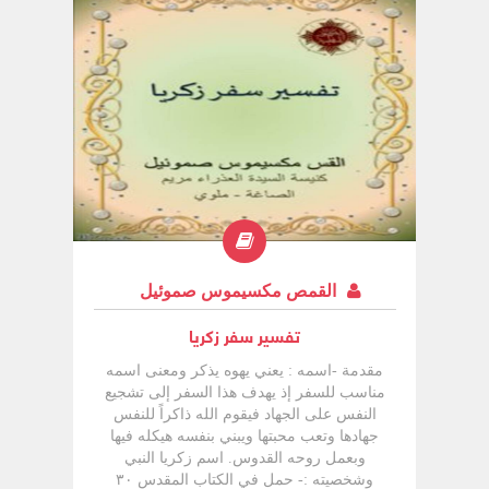
القمص مكسيموس صموئيل
تفسير سفر زكريا
مقدمة -اسمه : يعني يهوه يذكر ومعنى اسمه
مناسب للسفر إذ يهدف هذا السفر إلى تشجيع
النفس على الجهاد فيقوم الله ذاكراً للنفس
جهادها وتعب محبتها ويبني بنفسه هيكله فيها
وبعمل روحه القدوس. اسم زكريا النبي
وشخصيته :- حمل في الكتاب المقدس ٣٠