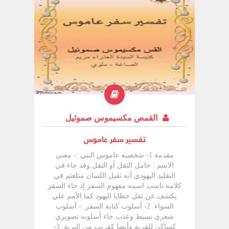
القمص مكسيموس صموئيل
تفسير سفر عاموس
مقدمة 1- شخصية عاموس النبي :- معني
الاسم : حامل الثقل أو الثقل.وقد جاء في
التقليد اليهودي أنه ثقيل اللسان متلعثم في
كلامه.ناسب اسمه مفهوم السفر إذ جاء السفر
يكشف عن ثقل خطايا اليهود كما الأمم علي
السواء. 2- أسلوب كتابة السفر :- أسلوب
شعري بسيط وعذب.جاء أسلوبه تصويري
كساكن للقرية وأيضا كقريب من البرية. 3-