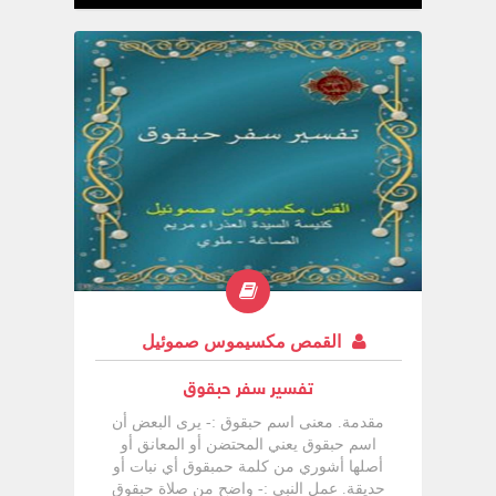
الظرف المحيطة بالنبوة :- بداية الإصلاح الذي
عمله يوشيا الملك الصالح لأن بعد حزقيا الملك
جاء ملكين ساعدوا على العبادة الوثنية، فلما
جاء يوشيا رمم الهيكل وأزال العبادة الوثنية
وأشرف على ذلك بنفسه، لكن تأثير ذلك على
الشعب كان كالآتي :- معظم الشعب فرح
بالإصلاح خارجيا أي بوجود الهيكل في وسطهم
كمصدر أمان لهم من أي عدو دون إصلاح قلبهم
الداخلي. قلة قليلة أمينة تطلب مجد الله
وكانت موضع سخرية الفئة الأولى. كان هناك
قبل إصلاحات يوشيا ظلم اجتماعي واستبعاد
الأغنياء للفقراء.
القمص مكسيموس صموئيل
تفسير سفر حبقوق
مقدمة. معنى اسم حبقوق :- يرى البعض أن
اسم حبقوق يعني المحتضن أو المعانق أو
أصلها أشوري من كلمة حمبقوق أي نبات أو
حديقة. عمل النبي :- واضح من صلاة حبقوق