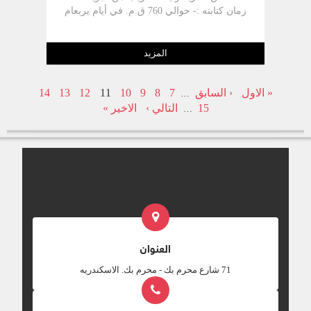
زمان كتابته :- حوالي 760 ق.م. في أيام يربعام
الثاني ملك إسرائيل وعزيا ملك يهوذا (عا 1:1
،7 :10) حيث عاصر الزلزلة المشهورة أيام
ملكهم (عا 1:1 5 :9) وأشار إليها زكريا النبي بعد
المزيد
300 عام (زك ٥:١٤).عاصر إشعياء النبي في
بداية نبوته ويونان بن أمتاي في إسرائيل (2مل
« الاول
‹ السابق
7
8
9
10
11
12
13
14
…
14: 25) ونهاية عصر هوشع النبي.
15
التالي ›
الاخير »
…
العنوان
‎71 شارع محرم بك - محرم بك. الاسكندريه