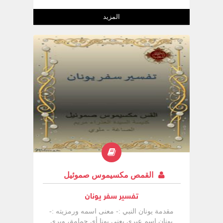
الشمالية تنبأ في منطقة أورشليم إذ جاءت
نبواته منصبة على صهيون واستمرت مدة 50
المزيد
عام. شخصية ميخا النبي :- هناك احتمالين، لكل
منهم ما يؤيده :- 1. أنه من قضاة الشعب
يجلس عند باب المدينة وذلك يؤيده أنه وجد في
أيام إرميا النبي شيوخ المدينة يرددوا كلامه (ار
26: 17 -18 ) فلهذا اعتبر نفسه مسئول عن
حقوق الشعب في قريته عن الفقراء الذين
ظلموا بواسطة أغنياء أورشليم. 2. أنه من
عامة الشعب في قريته الذين يدينون بالولاء
لبيت داود وينكرون الذين تسللوا خلسة خارج
بيت داود إلى العرش فلهذا كان يطلب العودة
إلى نقاوة البيت الملكي مثلما كان أيام داود،
وهذا لم يتحقق إلا بميلاد ربنا يسوع فى بيت
لحم (می 14:4 ،4:5)
القمص مكسيموس صموئيل
تفسير سفر يونان
مقدمة يونان النبي :- معنى اسمه ورمزيته :-
يونان اسم عبري يعني يونا أي حمامة، ويرى