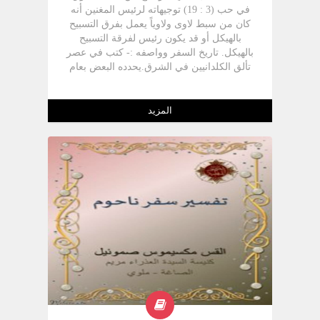
في حب (3 : 19) توجيهاته لرئيس المغنين أنه
كان من سبط لاوى ولاوياً يعمل بفرق التسبيح
بالهيكل أو قد يكون رئيس لفرقة التسبيح
بالهيكل. تاريخ السفر وواصفه :- كتب في عصر
تألق الكلدانيين في الشرق.يحدده البعض بعام
605 ق.م (2أى 35: 20، إر (46 :2) حيث انتصر
الكلدانيون على نخو فرعون مصر في معركة
كركميش. وواضح في الإصحاح الأول (ع 5 - 6)
المزيد
أن كلامه ما قبل انتصارات الكلدانيين وسقوط
نينوى عاصمة أشور تحت أيديهم عام 612 ق.م،
ومما يؤكد كتابته في عصر الكلدانيين أن الهيكل
كان قائما (حب 2 :20) وتمارس فيه الفرق
الموسيقية التسبيح ( حب 3 :19)وأيضاً يعلن
السفر أن الكلدانيين يصبحون قوة مرهبة (حب
1 :5 ,6 ,17)، وكان النبي معاصراً لإرميا النبي
وبعد ناحوم النبي بفترة قصيرة.