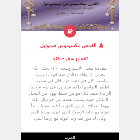
حجى في عمله النبوي 3 شهور و 24 يوما أما
زكريا فامتد 3 سنوات. يعتبر حجى وزكريا
وملاخى من أنبياء ما بعد السبي يقول التلمود
أن زكريا وحجى كانوا من أعضاء المجمع
العظيم اتفق مع حزقيال النبي في جوانب
كثيرة عدا اهتمام حزقيال بالرموز والرؤى
والأعمال الرمزية وأسلوب حزقيال الشعرى
القمص مكسيموس صموئيل
(حز 4 ,17 ، 19 ، 27 ,28) لكن حجي كان
أسلوبه عملي فبكت الشعب وأنذرهم ثم
تفسير سفر صفنيا
شجعهم على بناء الهيكل.
مقدمة معنى الاسم ونسبه :- 1- يخفى. 2-
يحمى. 3- يخاف (الذي فيه خوف الرب).
واسمه كان في ذهنه حين قال في سفره "
اطلبوا التواضع لعلكم تسترون في يوم سخط
الرب ( صف 3:2) هو من سبط يهوذا من النسل
الملكي حيث ينسب نفسه إلى حزقيال ملك
يهوذا الصالح. الزمن الذي تنبأ فيه صفنيا :- بدأ
نبوته مع بداية الإصلاح الذى عمله يوشيا النبى
وكان له دور فيه وبدأ نبوته مع إرميا النبي
واتفق معه في الأسلوب والهدف.كانت خدمته
بين 640 ق.م - 625 ق.م. قبل سقوط نينوى
وقبل ظهور بابل وقبل ناحوم النبي بـ 50 عام.
المزيد