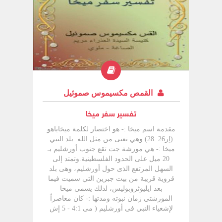
أورشليم ثم حاصرتها جيوش سنحاريب ثم
انفكت عنها بعد موت 185 ألف جندي بواسطة
الملاك
القمص مكسيموس صموئيل
تفسير سفر ميخا
مقدمة اسم میخا :- هو اختصار لكلمة ميخاياهو
(إر26 :28) وهي تعنى من مثل الله. بلد النبي
ميخا :- هي مورشة جت تقع جنوب أورشليم بـ
20 ميل على الحدود الفلسطينية.وتمتد إلى
السهل المرتفع الذى حول أورشليم، وهى بلد
قروية قريبة من بيت جبرين التي سميت فيما
بعد ايليوثروبوليس، لذلك يسمى ميخا
المورشتي زمان نبوته ومدتها :- كان معاصراً
لإشعياء النبي فى أورشليم ( مى 4:1 - 5 إش
2:2 - 5) ولعاموس وهوشع في المملكة