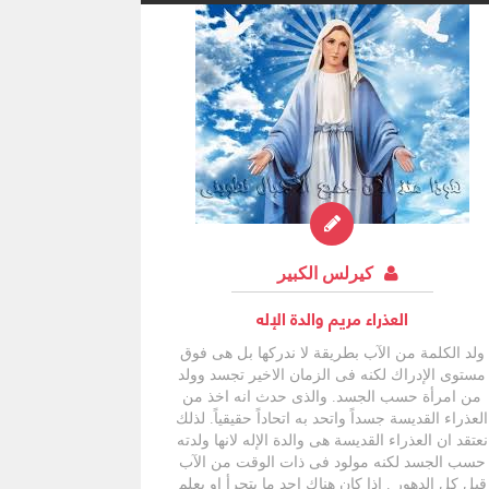
كيرلس الكبير
العذراء مريم والدة الإله
ولد الكلمة من الآب بطريقة لا ندركها بل هى فوق
مستوى الإدراك لكنه فى الزمان الاخير تجسد وولد
من امرأة حسب الجسد. والذى حدث انه اخذ من
العذراء القديسة جسداً واتحد به اتحاداً حقيقياً. لذلك
نعتقد ان العذراء القديسة هى والدة الإله لانها ولدته
حسب الجسد لكنه مولود فى ذات الوقت من الآب
قبل كل الدهور . اذا كان هناك احد ما يتجرأ او يعلم