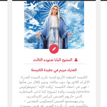
المتنيح البابا شنوده الثالث
العذراء مريم في عقيدة الكنيسة
الكنيسة القبطية الأرثوذكسية تكرم السيدة العذراء
الإكرام اللائق بها، دون مبالغة، ودون إقلال من شأنها.
• فهي في اعتقاد الكنيسة "والدة الإله" (ثيئوطوكوس
qeotokoc).وليست والدة (يسوع) كما ادعى النساطرة،
الذين حاربهم القديس كيرلس الإسكندري،
وحرمهممجمع أفسس المسكوني المقدس. •
والكنيسة تؤمن أن الروح القدس قد قدس مستودع