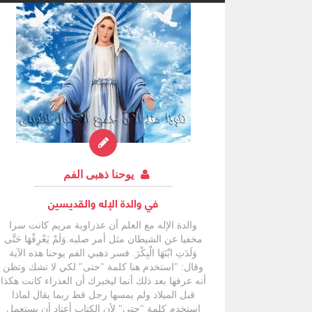
يوحنا ذهبى الفم
في والدة الإله والقديسين
والدة الإله مع العلم أن عذراوية مريم كانت سرا
مخفيا عن الشيطان مثل أمر صلبه.وَلَمْ يَعْرِفْهَا حَتَّى
وَلَدَتِ ابْنَهَا الْبِكْرَ. فسر ذهبي الفم يوحنا هذه الآية
وقال: "استخدم هنا كلمة "حتى" لكي لا تشك وتظن
أنه عرفها بعد ذلك أنما ليخبرك أن العذراء كانت هكذا
قبل الميلاد ولم يمسها رجل قط ربما يقال لماذا
استخدم كلمة "حتى" لأن الكتاب أعتاد أن يستعمل