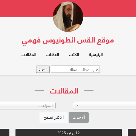
موقع القس انطونيوس فهمي
الرئيسية
الكتب
العظات
المقالات
المقالات
المؤلف...
الاحدث
الاكثر تصفح
12 يونيو 2026